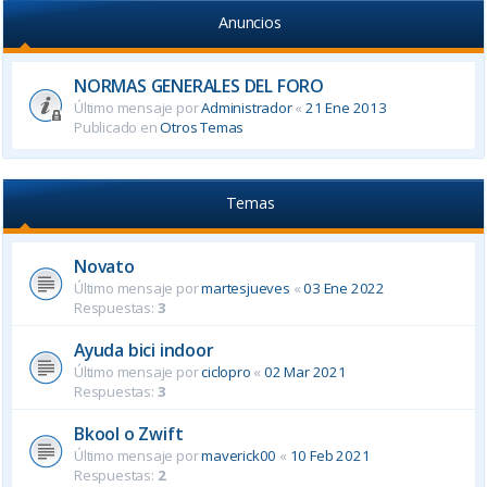
Anuncios
NORMAS GENERALES DEL FORO
Último mensaje por
Administrador
«
21 Ene 2013
Publicado en
Otros Temas
Temas
Novato
Último mensaje por
martesjueves
«
03 Ene 2022
Respuestas:
3
Ayuda bici indoor
Último mensaje por
ciclopro
«
02 Mar 2021
Respuestas:
3
Bkool o Zwift
Último mensaje por
maverick00
«
10 Feb 2021
Respuestas:
2