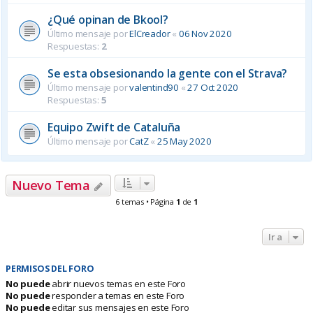
¿Qué opinan de Bkool?
Último mensaje por
ElCreador
«
06 Nov 2020
Respuestas:
2
Se esta obsesionando la gente con el Strava?
Último mensaje por
valentind90
«
27 Oct 2020
Respuestas:
5
Equipo Zwift de Cataluña
Último mensaje por
CatZ
«
25 May 2020
Nuevo Tema
6 temas • Página
1
de
1
Ir a
PERMISOS DEL FORO
No puede
abrir nuevos temas en este Foro
No puede
responder a temas en este Foro
No puede
editar sus mensajes en este Foro