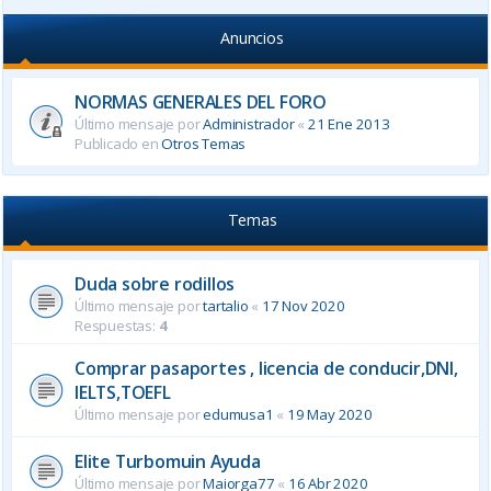
Anuncios
NORMAS GENERALES DEL FORO
Último mensaje por
Administrador
«
21 Ene 2013
Publicado en
Otros Temas
Temas
Duda sobre rodillos
Último mensaje por
tartalio
«
17 Nov 2020
Respuestas:
4
Comprar pasaportes , licencia de conducir,DNI,
IELTS,TOEFL
Último mensaje por
edumusa1
«
19 May 2020
Elite Turbomuin Ayuda
Último mensaje por
Maiorga77
«
16 Abr 2020