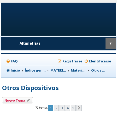
Altimetrías
▼
FAQ
Registrarse
Identificarse
Inicio
Índice general
MATERIAL CICLISTA
Material para Entrenamiento
Otros Dispositivos
Otros Dispositivos
Nuevo Tema
72 temas
1
2
3
4
5
Siguiente