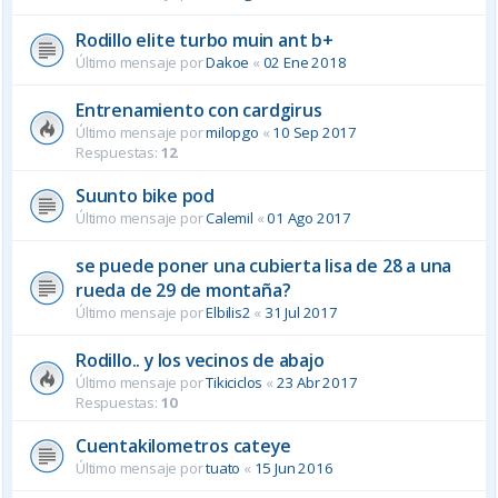
Rodillo elite turbo muin ant b+
Último mensaje por
Dakoe
«
02 Ene 2018
Entrenamiento con cardgirus
Último mensaje por
milopgo
«
10 Sep 2017
Respuestas:
12
Suunto bike pod
Último mensaje por
Calemil
«
01 Ago 2017
se puede poner una cubierta lisa de 28 a una
rueda de 29 de montaña?
Último mensaje por
Elbilis2
«
31 Jul 2017
Rodillo.. y los vecinos de abajo
Último mensaje por
Tikiciclos
«
23 Abr 2017
Respuestas:
10
Cuentakilometros cateye
Último mensaje por
tuato
«
15 Jun 2016