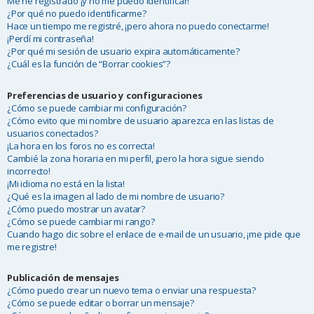
Me he registrado ¡y no me puedo identificar!
¿Por qué no puedo identificarme?
Hace un tiempo me registré, ¡pero ahora no puedo conectarme!
¡Perdí mi contraseña!
¿Por qué mi sesión de usuario expira automáticamente?
¿Cuál es la función de “Borrar cookies”?
Preferencias de usuario y configuraciones
¿Cómo se puede cambiar mi configuración?
¿Cómo evito que mi nombre de usuario aparezca en las listas de
usuarios conectados?
¡La hora en los foros no es correcta!
Cambié la zona horaria en mi perfil, ¡pero la hora sigue siendo
incorrecto!
¡Mi idioma no está en la lista!
¿Qué es la imagen al lado de mi nombre de usuario?
¿Cómo puedo mostrar un avatar?
¿Cómo se puede cambiar mi rango?
Cuando hago clic sobre el enlace de e-mail de un usuario, ¡me pide que
me registre!
Publicación de mensajes
¿Cómo puedo crear un nuevo tema o enviar una respuesta?
¿Cómo se puede editar o borrar un mensaje?