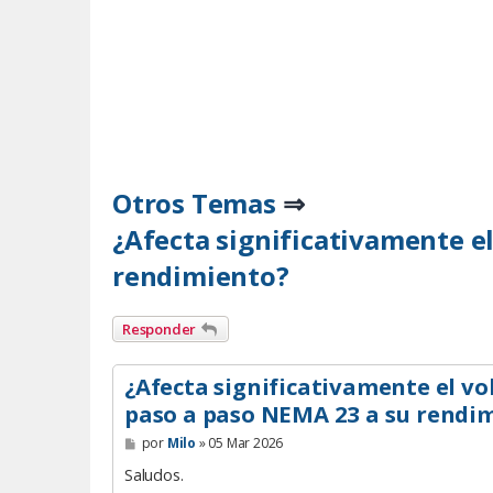
Otros Temas
⇒
¿Afecta significativamente e
rendimiento?
Responder
¿Afecta significativamente el v
paso a paso NEMA 23 a su rendi
M
por
Milo
»
05 Mar 2026
e
n
Saludos.
s