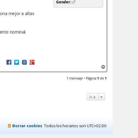
Gender:
ona mejor a altas
ente nominal.
A
r
r
1 mensaje • Página
1
de
1
i
b
a
Ir a
Borrar cookies
Todos los horarios son
UTC+02:00