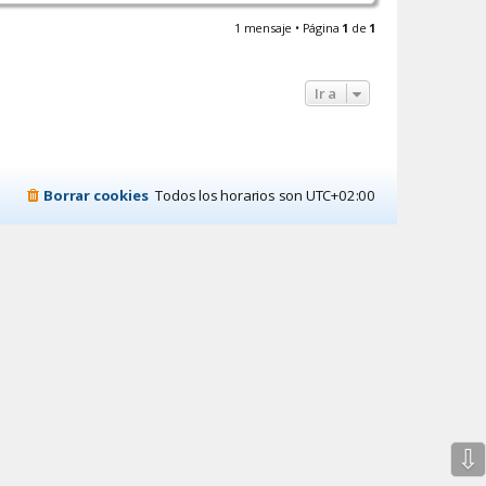
r
r
1 mensaje • Página
1
de
1
i
b
a
Ir a
Borrar cookies
Todos los horarios son
UTC+02:00
⇩