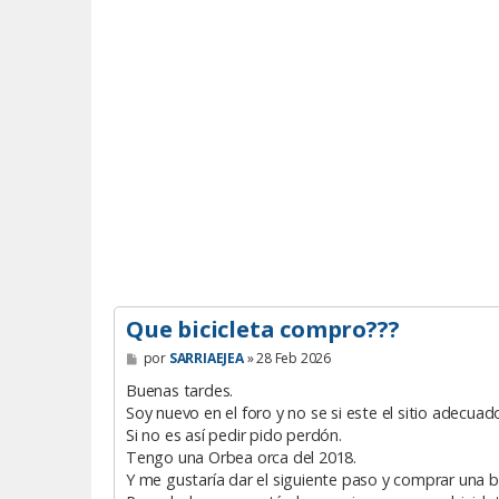
Que bicicleta compro???
M
por
SARRIAEJEA
»
28 Feb 2026
e
n
Buenas tardes.
s
Soy nuevo en el foro y no se si este el sitio adecuad
a
Si no es así pedir pido perdón.
j
e
Tengo una Orbea orca del 2018.
Y me gustaría dar el siguiente paso y comprar una bi