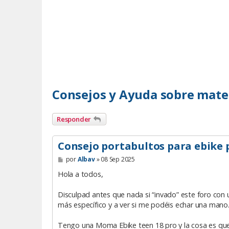
Consejos y Ayuda sobre mate
Responder
Consejo portabultos para ebike
M
por
Albav
»
08 Sep 2025
e
n
Hola a todos,
s
a
Disculpad antes que nada si “invado” este foro con
j
e
más específico y a ver si me podéis echar una mano
Tengo una Moma Ebike teen 18 pro y la cosa es que ne