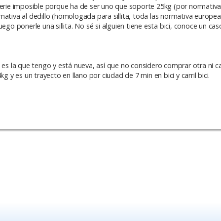
serie imposible porque ha de ser uno que soporte 25kg (por normativa
va al dedillo (homologada para sillita, toda las normativa europea 
go ponerle una sillita. No sé si alguien tiene esta bici, conoce un caso
o es la que tengo y está nueva, así que no considero comprar otra ni 
g y es un trayecto en llano por ciudad de 7 min en bici y carril bici.