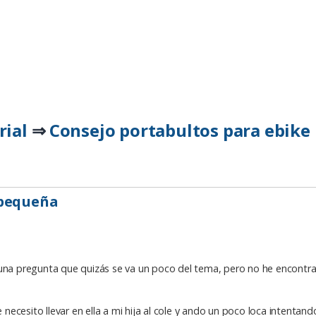
rial
Consejo portabultos para ebike
⇒
 pequeña
 una pregunta que quizás se va un poco del tema, pero no he encontr
.
cesito llevar en ella a mi hija al cole y ando un poco loca intentand