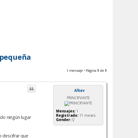
 pequeña
1 mensaje • Página
1
de
1
Albav
PRINCIPIANTE
Mensajes:
1
Registrado:
11 meses
ado ningún lugar
Gender:
o descifrar que