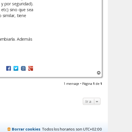
 y por seguridad).
etc) sino que sea
 similar, tiene
cambiarla. Además
A
r
r
1 mensaje • Página
1
de
1
i
b
a
Ir a
Borrar cookies
Todos los horarios son
UTC+02:00