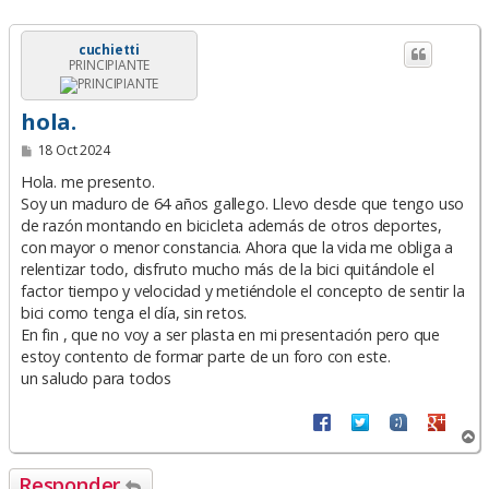
cuchietti
PRINCIPIANTE
hola.
M
18 Oct 2024
e
n
Hola. me presento.
s
Soy un maduro de 64 años gallego. Llevo desde que tengo uso
a
de razón montando en bicicleta además de otros deportes,
j
e
con mayor o menor constancia. Ahora que la vida me obliga a
relentizar todo, disfruto mucho más de la bici quitándole el
factor tiempo y velocidad y metiéndole el concepto de sentir la
bici como tenga el día, sin retos.
En fin , que no voy a ser plasta en mi presentación pero que
estoy contento de formar parte de un foro con este.
un saludo para todos
A
r
r
Responder