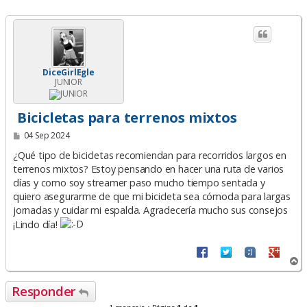
DiceGirlEgle
JUNIOR
Bicicletas para terrenos mixtos
M
04 Sep 2024
e
n
¿Qué tipo de bicicletas recomiendan para recorridos largos en
s
terrenos mixtos? Estoy pensando en hacer una ruta de varios
a
días y como soy streamer paso mucho tiempo sentada y
j
e
quiero asegurarme de que mi bicicleta sea cómoda para largas
jornadas y cuidar mi espalda. Agradecería mucho sus consejos
¡Lindo día!
A
r
r
Responder
i