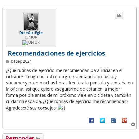
DiceGirlEgle
JUNIOR
Recomendaciones de ejercicios
M
04 Sep 2024
e
n
¿Qué rutinas de ejercicio me recomiendan para iniciar en el
s
ciclismo? Tengo un trabajo algo sedentario porque soy
a
streamer y paso muchas horas frente a la pantalla y sentada en
j
e
la oficina, así que quiero asegurarme de estar en la mejor
forma posible antes de mi próximo viaje en bicicleta y también
cuidar mi espalda. ¿Qué rutinas de ejercicio me recomiendan?
Agradeceré sus consejos.
A
r
r
Responder