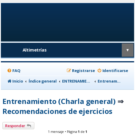
Altimetrías
▼
FAQ
Registrarse
Identificarse
Inicio
Índice general
ENTRENAMIENTO, medicina deportiva y nutrición
Entrenamiento (Charla general)
Entrenamiento (Charla general)
⇒
Recomendaciones de ejercicios
Responder
1 mensaje • Página
1
de
1