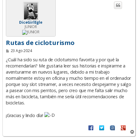
DiceGirlEgle
JUNIOR
Rutas de cicloturismo
M
23 Ago 2024
e
n
¿Cuál ha sido su ruta de cicloturismo favorita y por qué la
s
recomendarían? Me gustaria leer sus historias e inspirarme a
a
aventurarme en nuevos lugares, debido a mi trabajo
j
e
normalmente estoy en oficina y mucho tiempo en el ordenador
porque soy slot streamer, a veces necesito despejarme y salgo
a pasear con mis perritos, pero creo que me falta salir mucho
más en bicicleta, también me sería útil recomendaciones de
bicicletas.
¡Gracias y lindo día!
A
r