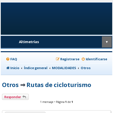
Altimetrías
▼
FAQ
Registrarse
Identificarse
Inicio
Índice general
MODALIDADES
Otros
Otros
Rutas de cicloturismo
⇒
Responder
1 mensaje • Página
1
de
1