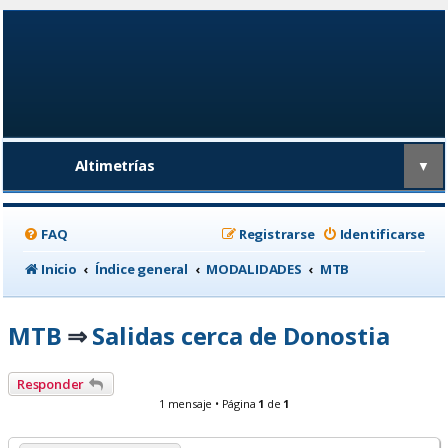
Altimetrías
▼
FAQ
Registrarse
Identificarse
Inicio
Índice general
MODALIDADES
MTB
MTB
Salidas cerca de Donostia
⇒
Responder
1 mensaje • Página
1
de
1