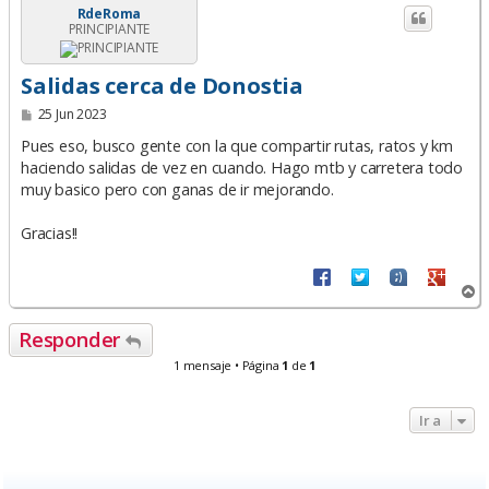
RdeRoma
PRINCIPIANTE
Salidas cerca de Donostia
M
25 Jun 2023
e
n
Pues eso, busco gente con la que compartir rutas, ratos y km
s
haciendo salidas de vez en cuando. Hago mtb y carretera todo
a
muy basico pero con ganas de ir mejorando.
j
e
Gracias!!
A
r
r
Responder
i
b
1 mensaje • Página
1
de
1
a
Ir a