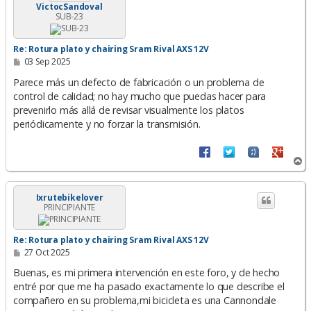
VictocSandoval
SUB-23
Re: Rotura plato y chairing Sram Rival AXS 12V
M
03 Sep 2025
e
n
Parece más un defecto de fabricación o un problema de
s
control de calidad; no hay mucho que puedas hacer para
a
prevenirlo más allá de revisar visualmente los platos
j
e
periódicamente y no forzar la transmisión.
A
r
r
i
Ixrutebikelover
PRINCIPIANTE
b
a
Re: Rotura plato y chairing Sram Rival AXS 12V
M
27 Oct 2025
e
n
Buenas, es mi primera intervención en este foro, y de hecho
s
entré por que me ha pasado exactamente lo que describe el
a
compañero en su problema,mi bicicleta es una Cannondale
j
e