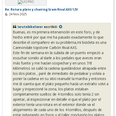
Re: Rotura plato y chairing Sram Rival AXS 12V
M
24 Nov 2025
e
n
s
Ixrutebikelover
escribió:
a
Buenas, es mi primera intervención en este foro, y de
j
e
hecho entré por que me ha pasado exactamente lo que
describe el compañero en su problema,mi bicicleta es una
Cannondale topstone Carbón Rival AXS.
Este fin de semana en la subida de un puerto empezó a
escuchar sonido al darle a los pedales que aveces eran
más fuerte y me hacían sospechar y en unos 7/8
kilómetros se salió la cadena quedándose atrapada entre
los dos platos , paré de inmediato de pedalear y volvía a
poner la cadena en su sitio reanudé la marcha y entonces
me di cuenta que el plato pequeño hacía un extraño volví a
bajar y inspeccioné la zona, los platos estaban
completamente sueltos de 4 tornillos solo tenía 2 sin
apretar, al inspeccionar en detalle vi que el plato por el
exterior tenía una rotura en el exterior donde va el
alojamiento de cada uno de los 4 tornillos, después de
estar indagando en foros y el taller conclusión los platos