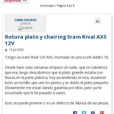
Responder
6 mensajes • Página
1
de
1
CAMILOROSSO
JUNIOR
Rotura plato y chairing Sram Rival AXS
12V
M
13 Jul 2022
e
n
Tengo un sram Rival 12V AXS, montado en una scott Addict 10.
s
a
Desde hace unas semanas empezo un ruido, que no sabiamos
j
e
que era, luego descubrimos que el plato grande estaba con
fisuras en la parte plástica, hoy ascendiendo la ruta, al parecer
boto un tornillo que une los platos y se doblo el plato pequeño.
Obviamente me estan dando garantia por ellos, peor ya he
escuchado que le ha pasado a varios.
Esto se puede prevenir o es un defecto de fabrica de las piezas.