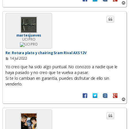
A
r
r
i
b
a
martesjueves
UCI PRO
Re: Rotura plato y chairing Sram Rival AXS 12V
M
14 Jul 2022
e
n
Yo creo que ha sido algo puntual. No conozco a nadie que le
s
haya pasado y no creo que te vuelva a pasar.
a
Si te lo cambian en garantía, puedes disfrutar de ello sin
j
e
venderlo.
A
r
r
i
b
a