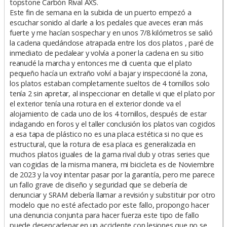
topstone Carbón Rival AXS.
Este fin de semana en la subida de un puerto empezó a
escuchar sonido al darle a los pedales que aveces eran más
fuerte y me hacían sospechar y en unos 7/8 kilómetros se salió
la cadena quedándose atrapada entre los dos platos , paré de
inmediato de pedalear y volvía a poner la cadena en su sitio
reanudé la marcha y entonces me di cuenta que el plato
pequeño hacía un extraño volví a bajar y inspeccioné la zona,
los platos estaban completamente sueltos de 4 tornillos solo
tenía 2 sin apretar, al inspeccionar en detalle vi que el plato por
el exterior tenía una rotura en el exterior donde va el
alojamiento de cada uno de los 4 tornillos, después de estar
indagando en foros y el taller conclusión los platos van cogidos
a esa tapa de plástico no es una placa estética si no que es
estructural, que la rotura de esa placa es generalizada en
muchos platos iguales de la gama rival dub y otras series que
van cogidas de la misma manera, mi bicicleta es de Noviembre
de 2023 y la voy intentar pasar por la garantía, pero me parece
un fallo grave de diseño y seguridad que se debería de
denunciar y SRAM debería llamar a revisión y substituir por otro
modelo que no esté afectado por este fallo, propongo hacer
una denuncia conjunta para hacer fuerza este tipo de fallo
puede desencadenar en un accidente con lesiones que no se