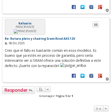
A
r
r
i
Kelvarin
PRINCIPIANTE
b
a
Re: Rotura plato y chairing Sram Rival AXS 12V
M
06 Dic 2025
e
n
Creo que el fallo es bastante común en esos modelos. Es
s
bueno que ya estés en proceso de garantía, pero sería
a
interesante ver si SRAM ofrece una solución definitiva a este
j
e
defecto. ¡Suerte con la reparación!
A
r
r
Responder
i
b
6 mensajes • Página
1
de
1
a
Ir a