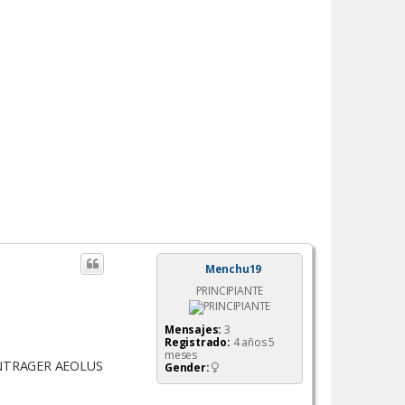
Menchu19
PRINCIPIANTE
Mensajes:
3
Registrado:
4 años 5
meses
 BONTRAGER AEOLUS
Gender: