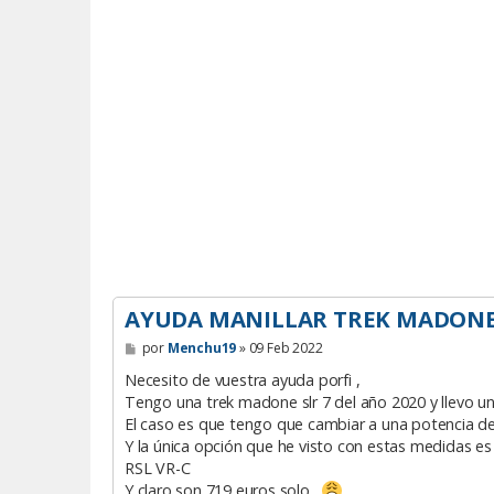
AYUDA MANILLAR TREK MADONE 
M
por
Menchu19
»
09 Feb 2022
e
n
Necesito de vuestra ayuda porfi ,
s
Tengo una trek madone slr 7 del año 2020 y llevo 
a
El caso es que tengo que cambiar a una potencia d
j
e
Y la única opción que he visto con estas medida
RSL VR-C
Y claro son 719 euros solo ,
.