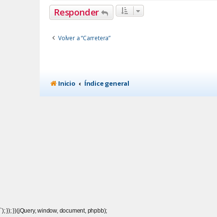
Responder
Volver a “Carretera”
Inicio
Índice general
`); }); })(jQuery, window, document, phpbb);