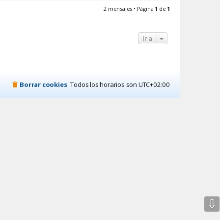
c
r
2 mensajes • Página
1
de
1
t
i
a
b
r
a
V
Ir a
i
c
t
o
c
S
a
Borrar cookies
Todos los horarios son
UTC+02:00
n
d
o
v
a
l
⇩