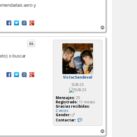
comendaríais aero y
A
r
r
i
b
a
ato) o buscar
VictocSandoval
SUB-23
Mensajes:
25
Registrado:
11 meses
Gracias recibidas:
2 veces
Gender:
C
Contactar:
o
n
A
t
a
r