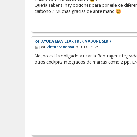
Quería saber si hay opciones para ponerle de difere
carbono ? Muchas gracias de ante mano
Re: AYUDA MANILLAR TREK MADONE SLR 7
M
por
VictocSandoval
»
10 Dic 2025
e
n
No, no estás obligado a usar la Bontrager integra
s
otros cockpits integrados de marcas como Zipp, E
a
j
e