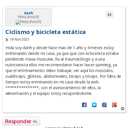
danh
PRINCIPIANTE
Ciclismo y bicicleta estática
M
16 Nov 2021
e
n
Hola soy danh y desde hace mas de 1 año y 4 meses estoy
s
entrenando desde mi casa, ya que que con la bicicleta estaba
a
perdiendo masa muscular, fui al traumatólogo y a una
j
e
nutricionista ellos me recomendaron hacer hacer spinning, ya
que el entrenamiento debo trabajar, ver aquí los músculos,
cuádriceps, glúteos, abdominales, bíceps y tríceps. Por falta de
tiempo estoy entrenando en mi casa desde la web
***************, con el asesoramiento de ellos, la
alimentación y el equipo estoy recuperándome.
A
r
r
Responder
i
b
1 mensaje • Página
1
de
1