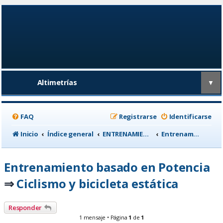
Altimetrías
▼
FAQ
Registrarse
Identificarse
Inicio
Índice general
ENTRENAMIENTO, medicina deportiva y nutrición
Entrenamiento basado en Potencia
Entrenamiento basado en Potencia
Ciclismo y bicicleta estática
⇒
Responder
1 mensaje • Página
1
de
1