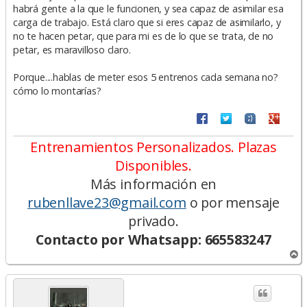
habrá gente a la que le funcionen, y sea capaz de asimilar esa
carga de trabajo. Está claro que si eres capaz de asimilarlo, y
no te hacen petar, que para mi es de lo que se trata, de no
petar, es maravilloso claro.
Porque....hablas de meter esos 5 entrenos cada semana no?
cómo lo montarías?
Entrenamientos Personalizados. Plazas
Disponibles.
Más información en
rubenllave23@gmail.com
o por mensaje
privado.
Contacto por Whatsapp: 665583247
A
r
r
i
b