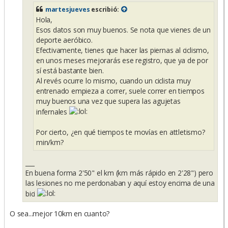
e
martesjueves
escribió:
Hola,
Esos datos son muy buenos. Se nota que vienes de un
deporte aeróbico.
Efectivamente, tienes que hacer las piernas al ciclismo,
en unos meses mejorarás ese registro, que ya de por
sí está bastante bien.
Al revés ocurre lo mismo, cuando un ciclista muy
entrenado empieza a correr, suele correr en tiempos
muy buenos una vez que supera las agujetas
infernales
Por cierto, ¿en qué tiempos te movías en attletismo?
min/km?
___
En buena forma 2'50" el km (km más rápido en 2'28") pero
las lesiones no me perdonaban y aquí estoy encima de una
bici
O sea...mejor 10km en cuanto?