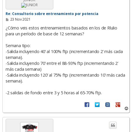
Re: Consultorio sobre entrenamiento por potencia
M
23 Nov 2021
e
n
¿Cómo veis estos entrenamientos basados en los de Rlulio
s
para un período de base de 12 semanas?
a
j
e
Semana tipo:
-Salida incluyendo 40’ al 100% ftp (incrementando 2’ más cada
semana).
-Salida incluyendo 70’ entre el 88-93% ftp (incrementando 2’
más cada semana)
-Salida incluyendo 120’ al 75% ftp (incrementando 10’ más cada
semana).
-2 salidas de fondo entre 3 y 5 horas al 65-70% ftp.
A
r
r
i
b