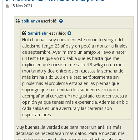
M
15 Nov 2021
e
n
s
tolkien24
escribió:
a
j
e
Samirliebr
escribió:
Hola buenas, soy nuevo en este mundillo vengo del
atletismo tengo 23 años y empecé a montar a finales
de septiembre. Ayer mismo un amigo .e llevo a hacer
un test FTP que yo no sabía que es hasta que me
explico en qué consiste me salió 4'3 w/kg en un mes
montando y dos entrenos en cuestas la semana de
más km ha sido 200 en el test aeróbicamente sin
problemas el problema estaba en las piernas que
supongo que no tendrían los suficientes km para
acompañar al corazón. Y me gustaría conocer vuestra
opinión ya que tenéis más experiencia. Además en bici
cada salida es una aventura y las carreras son
espectaculares.
Muy buenas...la verdad que para hacer un análisis más
detallado se necesitarían más datos. Para empezar, me
sería de mucha ayuda disponer de ese test, y saber en