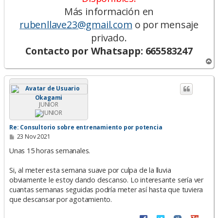
Más información en
rubenllave23@gmail.com
o por mensaje
privado.
Contacto por Whatsapp: 665583247
A
r
r
i
b
Okagami
a
JUNIOR
Re: Consultorio sobre entrenamiento por potencia
M
23 Nov 2021
e
n
Unas 15 horas semanales.
s
a
Si, al meter esta semana suave por culpa de la lluvia
j
e
obviamente le estoy dando descanso. Lo interesante sería ver
cuantas semanas seguidas podría meter así hasta que tuviera
que descansar por agotamiento.