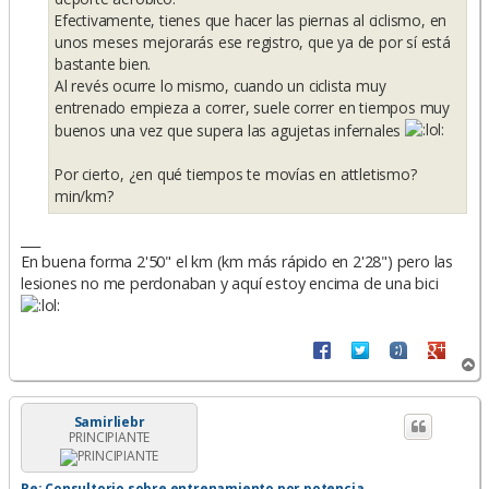
Efectivamente, tienes que hacer las piernas al ciclismo, en
unos meses mejorarás ese registro, que ya de por sí está
bastante bien.
Al revés ocurre lo mismo, cuando un ciclista muy
entrenado empieza a correr, suele correr en tiempos muy
buenos una vez que supera las agujetas infernales
Por cierto, ¿en qué tiempos te movías en attletismo?
min/km?
___
En buena forma 2'50" el km (km más rápido en 2'28") pero las
lesiones no me perdonaban y aquí estoy encima de una bici
A
r
r
i
Samirliebr
PRINCIPIANTE
b
a
Re: Consultorio sobre entrenamiento por potencia