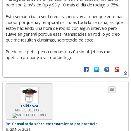
pero con 2’ más en ftp y SS y 10’ más el día de rodaje al 75%
Esta semana iba a ser la tercera pero voy a tener que entrenar
indoor porque hay temporal de lluvias toda la semana, así que
estoy haciendo una hora de rodillo con algún intervalo pero
suave en general porque esas intensidades en rodillo yo creo
que me resultan durísimas, sobretodo de coco.
Puede que pete, pero como es un año sin objetivos me
apetecía probar y a ver donde llego.
A
r
r
i
b
a
tolkien24
MITICO DEL FORO
Re: Consultorio sobre entrenamiento por potencia
M
23 Nov 2021