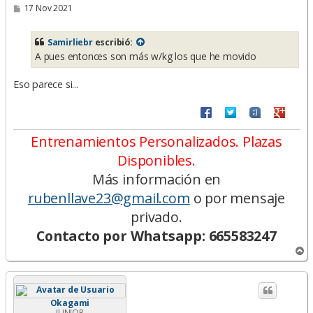
M
17 Nov 2021
e
n
s
Samirliebr
escribió:
a
A pues entonces son más w/kg los que he movido
j
e
Eso parece si...
Entrenamientos Personalizados. Plazas
Disponibles.
Más información en
rubenllave23@gmail.com
o por mensaje
privado.
Contacto por Whatsapp: 665583247
A
r
r
i
b
Okagami
a
JUNIOR