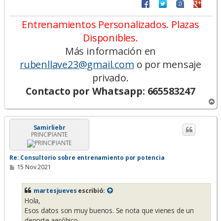
Entrenamientos Personalizados. Plazas
Disponibles.
Más información en
rubenllave23@gmail.com
o por mensaje
privado.
Contacto por Whatsapp: 665583247
A
r
r
i
Samirliebr
PRINCIPIANTE
b
a
Re: Consultorio sobre entrenamiento por potencia
M
15 Nov 2021
e
n
s
martesjueves
escribió:
a
Hola,
j
e
Esos datos son muy buenos. Se nota que vienes de un
deporte aeróbico.