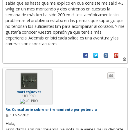
e
sabía que es hasta que me explico en qué consiste me salió 4'3
w/kg en un mes montando y dos entrenos en cuestas la
semana de más km ha sido 200 en el test aeróbicamente sin
problemas el problema estaba en las piernas que supongo que
no tendrían los suficientes km para acompañar al corazón. Y me
gustaría conocer vuestra opinión ya que tenéis más
experiencia. Además en bici cada salida es una aventura y las
carreras son espectaculares.
A
r
r
i
b
a
martesjueves
UCI PRO
Re: Consultorio sobre entrenamiento por potencia
M
13 Nov 2021
e
n
Hola,
s
Esos datos son muy buenos. Se nota que vienes de un deporte