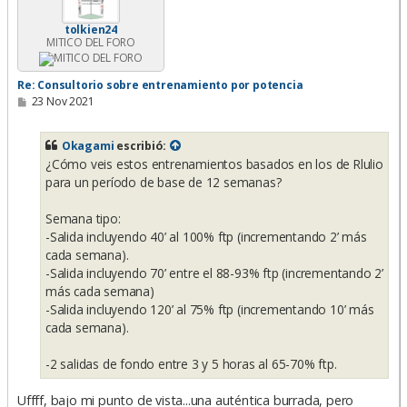
a
tolkien24
MITICO DEL FORO
Re: Consultorio sobre entrenamiento por potencia
M
23 Nov 2021
e
n
s
Okagami
escribió:
a
¿Cómo veis estos entrenamientos basados en los de Rlulio
j
e
para un período de base de 12 semanas?
Semana tipo:
-Salida incluyendo 40’ al 100% ftp (incrementando 2’ más
cada semana).
-Salida incluyendo 70’ entre el 88-93% ftp (incrementando 2’
más cada semana)
-Salida incluyendo 120’ al 75% ftp (incrementando 10’ más
cada semana).
-2 salidas de fondo entre 3 y 5 horas al 65-70% ftp.
Uffff, bajo mi punto de vista...una auténtica burrada, pero