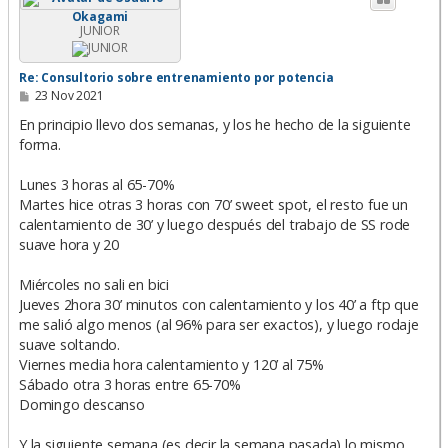
b
Okagami
a
JUNIOR
Re: Consultorio sobre entrenamiento por potencia
M
23 Nov 2021
e
n
En principio llevo dos semanas, y los he hecho de la siguiente
s
forma.
a
j
e
Lunes 3 horas al 65-70%
Martes hice otras 3 horas con 70’ sweet spot, el resto fue un
calentamiento de 30’ y luego después del trabajo de SS rode
suave hora y 20
Miércoles no sali en bici
Jueves 2hora 30’ minutos con calentamiento y los 40’ a ftp que
me salió algo menos (al 96% para ser exactos), y luego rodaje
suave soltando.
Viernes media hora calentamiento y 120’ al 75%
Sábado otra 3 horas entre 65-70%
Domingo descanso
Y la siguiente semana (es decir la semana pasada) lo mismo