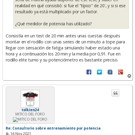
realidad en qué consistió: si fue el "típico" de 20', y si si ese
resultado ya está multiplicado por un factor.
¿Qué medidor de potencia has utilizado?
Consistía en un test de 20 min antes unas cuestas después
montar en el rodillo con unas series de un minuto a tope para
llegar con sensación de fatiga simulando haber estado una
hora y a continuación los 20 min y la media por 0,91. Fue en
rodillo elite turno y su potenciómetro es bastante preciso.
A
r
r
i
b
a
tolkien24
MITICO DEL FORO
Re: Consultorio sobre entrenamiento por potencia
M
16 Nov 2021