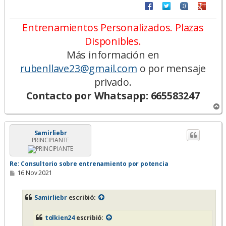
Entrenamientos Personalizados. Plazas
Disponibles.
Más información en
rubenllave23@gmail.com
o por mensaje
privado.
Contacto por Whatsapp: 665583247
A
r
r
i
Samirliebr
PRINCIPIANTE
b
a
Re: Consultorio sobre entrenamiento por potencia
M
16 Nov 2021
e
n
s
Samirliebr
escribió:
a
j
e
tolkien24
escribió: