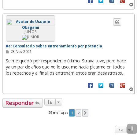
A
r
r
i
b
Okagami
a
JUNIOR
Re: Consultorio sobre entrenamiento por potencia
M
23 Nov 2021
e
n
Se me quedó por responder lo último. Strava tuve, pero hace
s
ya un par de años que no lo uso, me hacía picarme en todos
a
los repechos y al final los entrenamientos eran desastrosos.
j
e
A
r
r
Responder
i
b
29 mensajes
1
2
Siguiente
a
⇩
Ir a