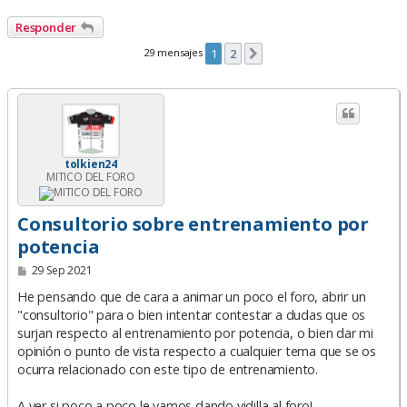
Responder
29 mensajes
1
2
Siguiente
tolkien24
MITICO DEL FORO
Consultorio sobre entrenamiento por
potencia
M
29 Sep 2021
e
n
He pensando que de cara a animar un poco el foro, abrir un
s
"consultorio" para o bien intentar contestar a dudas que os
a
surjan respecto al entrenamiento por potencia, o bien dar mi
j
e
opinión o punto de vista respecto a cualquier tema que se os
ocurra relacionado con este tipo de entrenamiento.
A ver si poco a poco le vamos dando vidilla al foro!