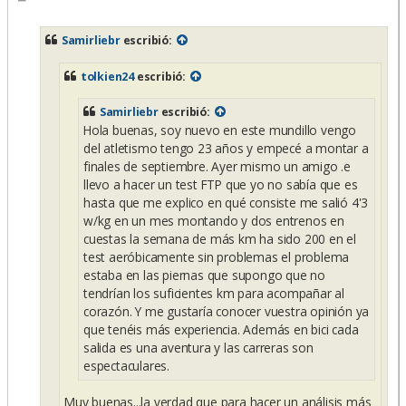
e
n
s
Samirliebr
escribió:
a
j
e
tolkien24
escribió:
Samirliebr
escribió:
Hola buenas, soy nuevo en este mundillo vengo
del atletismo tengo 23 años y empecé a montar a
finales de septiembre. Ayer mismo un amigo .e
llevo a hacer un test FTP que yo no sabía que es
hasta que me explico en qué consiste me salió 4'3
w/kg en un mes montando y dos entrenos en
cuestas la semana de más km ha sido 200 en el
test aeróbicamente sin problemas el problema
estaba en las piernas que supongo que no
tendrían los suficientes km para acompañar al
corazón. Y me gustaría conocer vuestra opinión ya
que tenéis más experiencia. Además en bici cada
salida es una aventura y las carreras son
espectaculares.
Muy buenas...la verdad que para hacer un análisis más