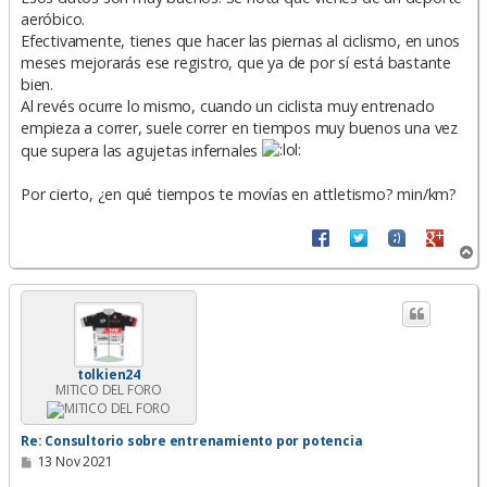
a
aeróbico.
j
e
Efectivamente, tienes que hacer las piernas al ciclismo, en unos
meses mejorarás ese registro, que ya de por sí está bastante
bien.
Al revés ocurre lo mismo, cuando un ciclista muy entrenado
empieza a correr, suele correr en tiempos muy buenos una vez
que supera las agujetas infernales
Por cierto, ¿en qué tiempos te movías en attletismo? min/km?
A
r
r
i
b
a
tolkien24
MITICO DEL FORO
Re: Consultorio sobre entrenamiento por potencia
M
13 Nov 2021
e