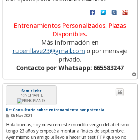
Entrenamientos Personalizados. Plazas
Disponibles.
Más información en
rubenllave23@gmail.com
o por mensaje
privado.
Contacto por Whatsapp: 665583247
A
r
r
i
Samirliebr
PRINCIPIANTE
b
a
Re: Consultorio sobre entrenamiento por potencia
M
06 Nov 2021
e
n
Hola buenas, soy nuevo en este mundillo vengo del atletismo
s
tengo 23 años y empecé a montar a finales de septiembre.
a
Ayer mismo un amigo .e llevo a hacer un test FTP que yo no
j