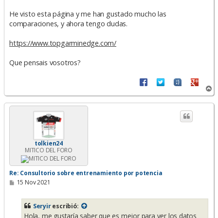
He visto esta página y me han gustado mucho las
comparaciones, y ahora tengo dudas.
https://www.topgarminedge.com/
Que pensais vosotros?
A
r
r
i
b
a
tolkien24
MITICO DEL FORO
Re: Consultorio sobre entrenamiento por potencia
M
15 Nov 2021
e
n
s
Seryir
escribió:
a
Hola, me gustaría saber que es mejor para ver los datos
j