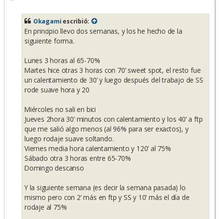
e
n
s
Okagami
escribió:
a
En principio llevo dos semanas, y los he hecho de la
j
e
siguiente forma.
Lunes 3 horas al 65-70%
Martes hice otras 3 horas con 70’ sweet spot, el resto fue
un calentamiento de 30’ y luego después del trabajo de SS
rode suave hora y 20
Miércoles no sali en bici
Jueves 2hora 30’ minutos con calentamiento y los 40’ a ftp
que me salió algo menos (al 96% para ser exactos), y
luego rodaje suave soltando.
Viernes media hora calentamiento y 120’ al 75%
Sábado otra 3 horas entre 65-70%
Domingo descanso
Y la siguiente semana (es decir la semana pasada) lo
mismo pero con 2’ más en ftp y SS y 10’ más el día de
rodaje al 75%