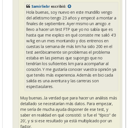
Samirliebr
escribió:
Hola buenas, soy nuevo en este mundillo vengo
del atletismo tengo 23 años y empecé a montar a
finales de septiembre. Ayer mismo un amigo .e
llevo a hacer un test FTP que yo no sabía que es
hasta que me explico en qué consiste me salió 4'3
w/kg en un mes montando y dos entrenos en
cuestas la semana de más km ha sido 200 en el
test aeróbicamente sin problemas el problema
estaba en las piernas que supongo que no
tendrían los suficientes km para acompañar al
corazón. Y me gustaría conocer vuestra opinión ya
que tenéis más experiencia. Además en bici cada
salida es una aventura y las carreras son
espectaculares.
Muy buenas...la verdad que para hacer un análisis más
detallado se necesitarían más datos. Para empezar,
me sería de mucha ayuda disponer de ese test, y
saber en realidad en qué consistió: si fue el "típico" de
20', y si si ese resultado ya está multiplicado por un
factor.