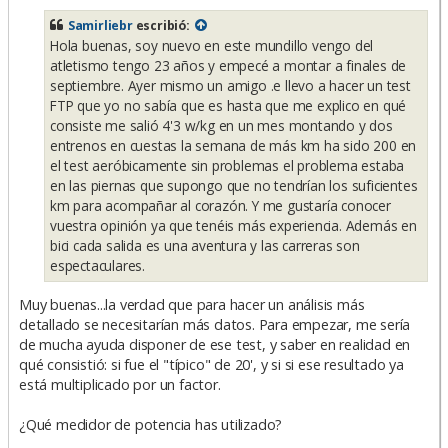
n
s
Samirliebr
escribió:
a
Hola buenas, soy nuevo en este mundillo vengo del
j
e
atletismo tengo 23 años y empecé a montar a finales de
septiembre. Ayer mismo un amigo .e llevo a hacer un test
FTP que yo no sabía que es hasta que me explico en qué
consiste me salió 4'3 w/kg en un mes montando y dos
entrenos en cuestas la semana de más km ha sido 200 en
el test aeróbicamente sin problemas el problema estaba
en las piernas que supongo que no tendrían los suficientes
km para acompañar al corazón. Y me gustaría conocer
vuestra opinión ya que tenéis más experiencia. Además en
bici cada salida es una aventura y las carreras son
espectaculares.
Muy buenas...la verdad que para hacer un análisis más
detallado se necesitarían más datos. Para empezar, me sería
de mucha ayuda disponer de ese test, y saber en realidad en
qué consistió: si fue el "típico" de 20', y si si ese resultado ya
está multiplicado por un factor.
¿Qué medidor de potencia has utilizado?