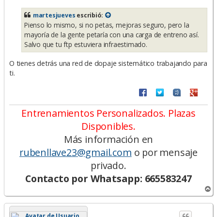
n
s
martesjueves
escribió:
a
Pienso lo mismo, si no petas, mejoras seguro, pero la
j
e
mayoría de la gente petaría con una carga de entreno así.
Salvo que tu ftp estuviera infraestimado.
O tienes detrás una red de dopaje sistemático trabajando para
ti.
Entrenamientos Personalizados. Plazas
Disponibles.
Más información en
rubenllave23@gmail.com
o por mensaje
privado.
Contacto por Whatsapp: 665583247
A
r
r
i