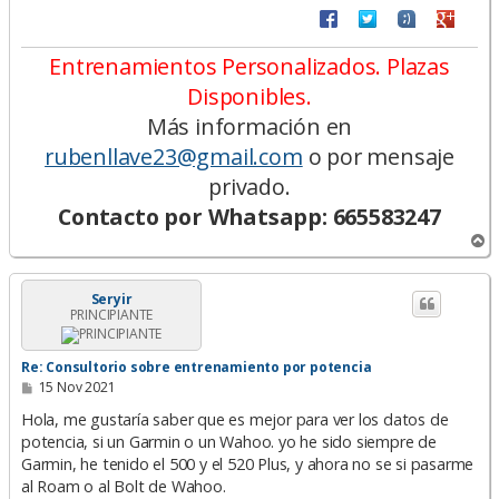
Entrenamientos Personalizados. Plazas
Disponibles.
Más información en
rubenllave23@gmail.com
o por mensaje
privado.
Contacto por Whatsapp: 665583247
A
r
r
i
Seryir
PRINCIPIANTE
b
a
Re: Consultorio sobre entrenamiento por potencia
M
15 Nov 2021
e
n
Hola, me gustaría saber que es mejor para ver los datos de
s
potencia, si un Garmin o un Wahoo. yo he sido siempre de
a
Garmin, he tenido el 500 y el 520 Plus, y ahora no se si pasarme
j
e
al Roam o al Bolt de Wahoo.