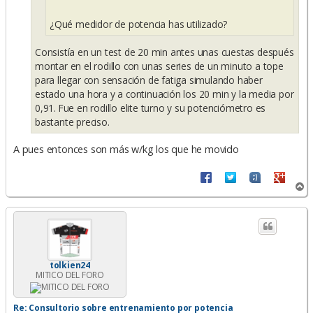
¿Qué medidor de potencia has utilizado?
Consistía en un test de 20 min antes unas cuestas después
montar en el rodillo con unas series de un minuto a tope
para llegar con sensación de fatiga simulando haber
estado una hora y a continuación los 20 min y la media por
0,91. Fue en rodillo elite turno y su potenciómetro es
bastante preciso.
A pues entonces son más w/kg los que he movido
A
r
r
i
b
a
tolkien24
MITICO DEL FORO
Re: Consultorio sobre entrenamiento por potencia