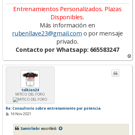
Entrenamientos Personalizados. Plazas
Disponibles.
Más información en
rubenllave23@gmail.com
o por mensaje
privado.
Contacto por Whatsapp: 665583247
A
r
r
i
b
a
tolkien24
MITICO DEL FORO
Re: Consultorio sobre entrenamiento por potencia
M
16 Nov 2021
e
n
s
Samirliebr
escribió:
a
j