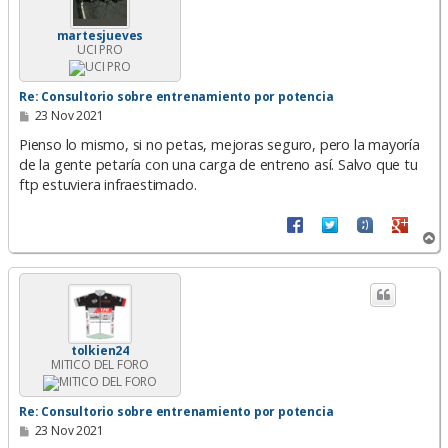
a
martesjueves
UCI PRO
Re: Consultorio sobre entrenamiento por potencia
M
23 Nov 2021
e
n
Pienso lo mismo, si no petas, mejoras seguro, pero la mayoría
s
de la gente petaría con una carga de entreno así. Salvo que tu
a
ftp estuviera infraestimado.
j
e
A
r
r
i
b
a
tolkien24
MITICO DEL FORO
Re: Consultorio sobre entrenamiento por potencia
M
23 Nov 2021
e