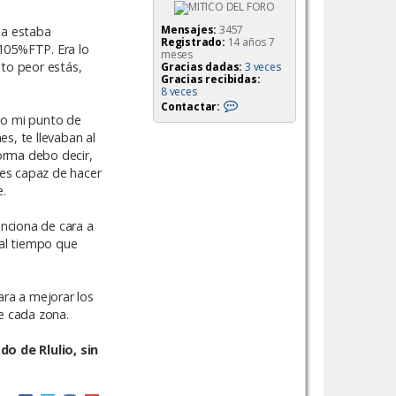
Mensajes:
3457
ba estaba
Registrado:
14 años 7
@105%FTP. Era lo
meses
nto peor estás,
Gracias dadas:
3 veces
Gracias recibidas:
8 veces
C
Contactar:
o
ajo mi punto de
n
s, te llevaban al
t
a
orma debo decir,
c
es capaz de hacer
t
a
e.
r
t
nciona de cara a
o
l
 al tiempo que
k
i
e
n
ra a mejorar los
2
4
e cada zona.
o de Rlulio, sin