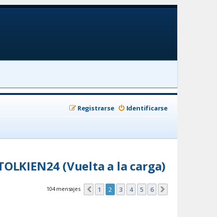
Registrarse
Identificarse
TOLKIEN24 (Vuelta a la carga)
104 mensajes
1
2
3
4
5
6
Anterior
Siguiente