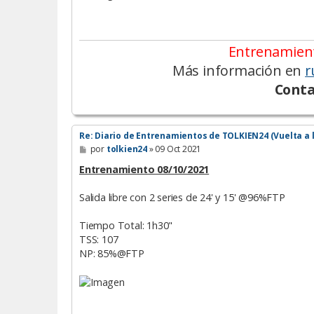
Entrenamient
Más información en
r
Conta
Re: Diario de Entrenamientos de TOLKIEN24 (Vuelta a 
M
por
tolkien24
»
09 Oct 2021
e
n
Entrenamiento 08/10/2021
s
a
Salida libre con 2 series de 24' y 15' @96%FTP
j
e
Tiempo Total: 1h30"
TSS: 107
NP: 85%@FTP