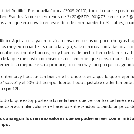
d del Rodillo). Por aquella época (2009-2010), todo lo que se postea
llen. Eran los famosos entrenos de 2x20'@FTP, 90'@Z3, series de 5'
nos a mi que era novato en este tipo de entrenamiento. Ya sabes, cua
o Rlulio. Aquí la cosa ya empezó a derivar en cosas un poco chungas b
uy muy extenuantes, y que a la larga, salvo en muy contadas ocasione
 vi datos realmente buenos, muy buenos de hecho. Pero de la misma f
 de la que me costó muchísimo salir. Tenemos que pensar que si fues
temente la mejora se va a producir, pero no hay cuerpo que lo aguant
entrenar, y fracasar también, me he dado cuenta que lo que mejor fu
po "suave" y el 20% del tiempo, fuerte. Todo ajustable evidentemente
na que 12h.
do lo que estoy posteando nada tiene que ver con lo que haré de ca
ados a acumular volumen y hacerlos entretenidos tocando un poco d
s conseguir los mismo valores que se pudieran ver con el métod
empo.