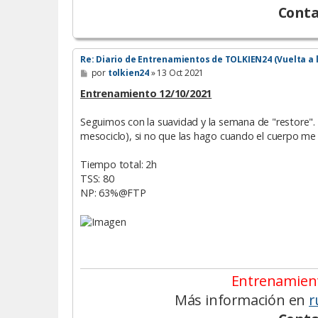
Conta
Re: Diario de Entrenamientos de TOLKIEN24 (Vuelta a 
M
por
tolkien24
»
13 Oct 2021
e
n
Entrenamiento 12/10/2021
s
a
Seguimos con la suavidad y la semana de "restore".
j
e
mesociclo), si no que las hago cuando el cuerpo me l
Tiempo total: 2h
TSS: 80
NP: 63%@FTP
Entrenamient
Más información en
r