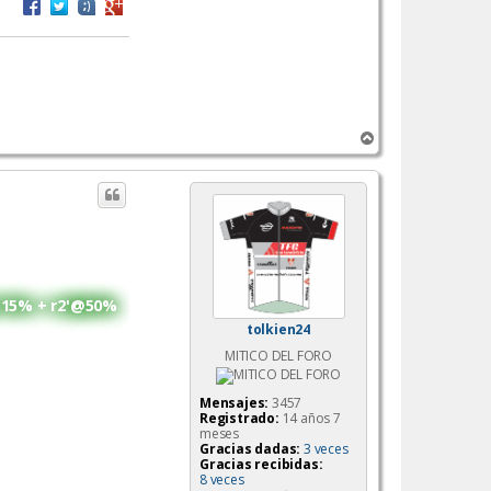
A
r
r
i
b
a
115% + r2'@50%
tolkien24
MITICO DEL FORO
Mensajes:
3457
Registrado:
14 años 7
meses
Gracias dadas:
3 veces
Gracias recibidas:
8 veces