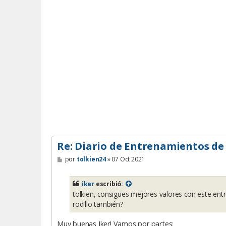
Re: Diario de Entrenamientos de
M
por
tolkien24
»
07 Oct 2021
e
n
s
iker
escribió:
a
tolkien, consigues mejores valores con este en
j
e
rodillo también?
Muy buenas Iker! Vamos por partes: