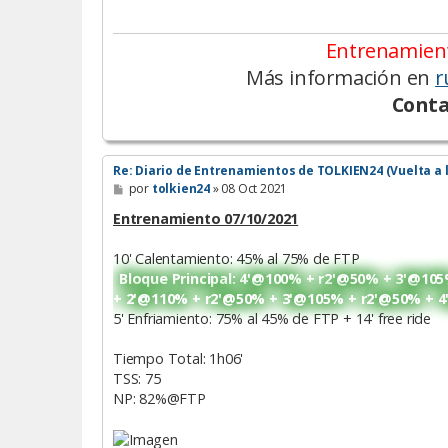
Entrenamient
Más información en
r
Conta
Re: Diario de Entrenamientos de TOLKIEN24 (Vuelta a 
M
por
tolkien24
»
08 Oct 2021
e
n
Entrenamiento 07/10/2021
s
a
10' Calentamiento: 45% al 75% de FTP
j
e
Bloque Principal: 4'@100% + r2'@50% + 3'@1
+ 2'@110% + r2'@50% + 3'@105% + r2'@50% + 
5' Enfriamiento: 75% al 45% de FTP + 14' free ride
Tiempo Total: 1h06'
TSS: 75
NP: 82%@FTP