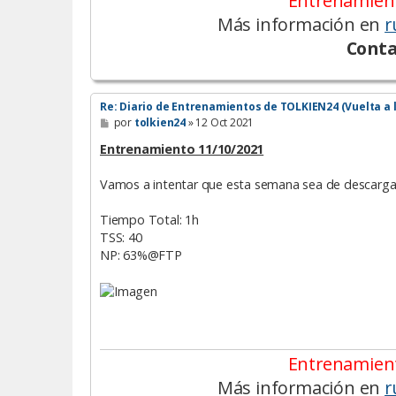
Entrenamient
Más información en
r
Conta
Re: Diario de Entrenamientos de TOLKIEN24 (Vuelta a 
M
por
tolkien24
»
12 Oct 2021
e
n
Entrenamiento 11/10/2021
s
a
Vamos a intentar que esta semana sea de descarg
j
e
Tiempo Total: 1h
TSS: 40
NP: 63%@FTP
Entrenamient
Más información en
r