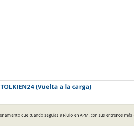
 TOLKIEN24 (Vuelta a la carga)
trenamiento que cuando seguías a Rlulio en APM, con sus entrenos más