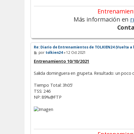
Entrenamient
Más información en
r
Conta
Re: Diario de Entrenamientos de TOLKIEN24 (Vuelta a 
M
por
tolkien24
»
12 Oct 2021
e
n
Entrenamiento 10/10/2021
s
a
Salida dominguera en grupeta. Resultado: un poco 
j
e
Tiempo Total: 3h05'
TSS: 246
NP: 89%@FTP