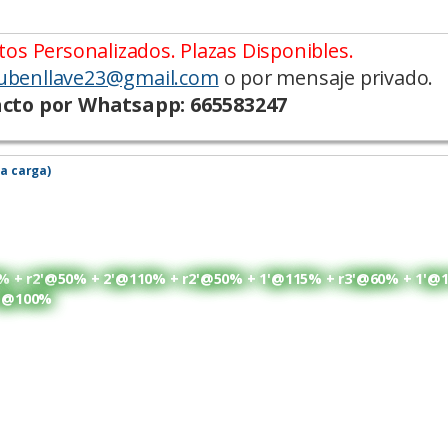
os Personalizados. Plazas Disponibles.
ubenllave23@gmail.com
o por mensaje privado.
cto por Whatsapp: 665583247
la carga)
05% + r2'@50% + 2'@110% + r2'@50% + 1'@115% + r3'@60% + 1'@
4'@100%