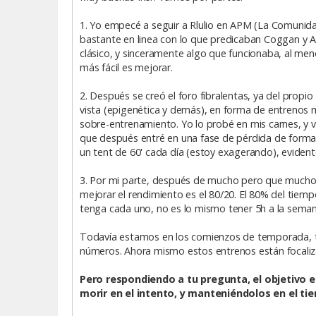
1. Yo empecé a seguir a Rlulio en APM (La Comunida
bastante en linea con lo que predicaban Coggan y A
clásico, y sinceramente algo que funcionaba, al me
más fácil es mejorar.
2. Después se creó el foro fibralentas, ya del propi
vista (epigenética y demás), en forma de entrenos m
sobre-entrenamiento. Yo lo probé en mis carnes, y
que después entré en una fase de pérdida de forma
un tent de 60' cada día (estoy exagerando), eviden
3. Por mi parte, después de mucho pero que mucho 
mejorar el rendimiento es el 80/20. El 80% del tiem
tenga cada uno, no es lo mismo tener 5h a la sema
Todavía estamos en los comienzos de temporada, to
números. Ahora mismo estos entrenos están focaliz
Pero respondiendo a tu pregunta, el objetivo e
morir en el intento, y manteniéndolos en el ti