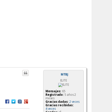
MTBJ
ELITE
Mensajes:
65
Registrado:
5 años 2
meses
Gracias dadas:
2 veces
Gracias recibidas:
4 veces