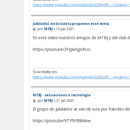
https://www.youtube.com/channel/UCBmxfV ... irmation=
Jubilados en bicicleta proponen este tema
M
por
MTBJ
»
10 Jun 2021
e
n
En este video nuestros amigos de MTBJ y del club 
s
a
https://youtu.be/ZHjJwSgeRUo
j
e
Suscribete en:
https://www.youtube.com/channel/UCBmxfV ... irmation=
MTBJ - sensaciones o tecnología
M
por
MTBJ
»
21 Jun 2021
e
n
El grupo de jubilados se van de ruta por Paredes de
s
a
https://youtu.be/VTPlV95bbkw
j
e