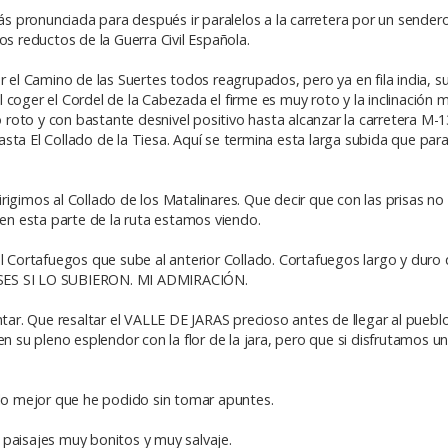
 pronunciada para después ir paralelos a la carretera por un sendero
os reductos de la Guerra Civil Española.
l Camino de las Suertes todos reagrupados, pero ya en fila india, 
 coger el Cordel de la Cabezada el firme es muy roto y la inclinación
no roto y con bastante desnivel positivo hasta alcanzar la carretera M
sta El Collado de la Tiesa. Aquí se termina esta larga subida que par
rigimos al Collado de los Matalinares. Que decir que con las prisas no
 en esta parte de la ruta estamos viendo.
l Cortafuegos que sube al anterior Collado. Cortafuegos largo y duro 
DIOSES SI LO SUBIERON. MI ADMIRACIÓN.
r. Que resaltar el VALLE DE JARAS precioso antes de llegar al puebl
en su pleno esplendor con la flor de la jara, pero que si disfrutamos u
 lo mejor que he podido sin tomar apuntes.
 paisajes muy bonitos y muy salvaje.