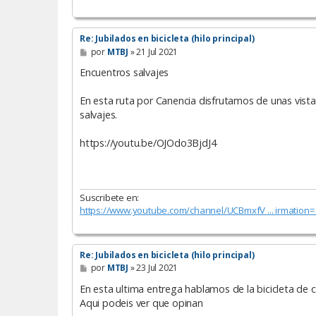
Re: Jubilados en bicicleta (hilo principal)
M
por
MTBJ
»
21 Jul 2021
e
n
Encuentros salvajes
s
a
En esta ruta por Canencia disfrutamos de unas vist
j
e
salvajes.
https://youtu.be/OJOdo3BjdJ4
Suscribete en:
https://www.youtube.com/channel/UCBmxfV ... irmation=
Re: Jubilados en bicicleta (hilo principal)
M
por
MTBJ
»
23 Jul 2021
e
n
En esta ultima entrega hablamos de la bicicleta de c
s
Aqui podeis ver que opinan
a