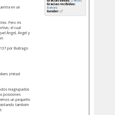
Gracias dadas:
2 veces
Gracias recibidas:
cuentra en un
4 veces
Gender:
ntes. Pero mi
tivo, el cual
el Ángel, Ángel y
so.
M137 por Buitrago
ikers (mitad
 Todos reagrupados
s posiciones
o vemos un pequeño
 visitando también
e.