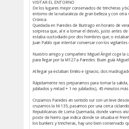
VISITAR EL ENTORNO
De los lugares mejor conservados de trincheras y bún
entorno de la naturaleza de gran belleza y con otr
Cronica
Quedada en Paredes de Buitrago en horario de verano
sorpresa que, al ir a tomar el desvío, justo antes de
estaba custodiado por dos hombres que; o estaban 
Juan Pablo que intentar conversar con los vigilantes
Nuestro amigo y compañero Miguel Ángel coge la ca
para llegar por la M127 a Paredes. Buen guía Miguel
Al llegar ya estaban Emilio e Ignacio, dos madrugad
Rápidamente nos preparamos para tomar la salida, la
jubilados y mitad + 1 no jubilados), 45 minutos más 
Cruzamos Paredes en sentido sur con un leve descen
cruzamos la M-135, pasamos por una cerca ciclando
Republicanas de Loma Quemada, donde vamos visitan
poste de hierro que indica donde se situaba el Fren
los bunkers y trincheras, hay uno bien conservado qu