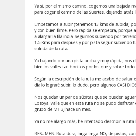
Ya si, por el mismo camino, cogemos una bajada más
para coger el camino de las Suertes, dejando atrás l
Empezamos a subir (tenemos 13 kms de subida) por e
y con buen firme. Pero rápida se empeora, porque al
a alargar la fila india. Seguimos subiendo por terre
1,5 Kms para después y por pista seguir subiendo ha
sufrida de la ruta.
Ya bajando por una pista ancha y muy rápida, nos di
bien los valles tan bonitos por los que y sobre todo
Según la descripción de la ruta me acabo de saltar e
día lo lograré subir, lo dudo, pero algunos CASI 
Nos quedan un par de súbitas que se pueden aguanta
Lozoya. Valle que en esta ruta no se pudo disfrutar 
grupo de MTBJ hace un mes.
Ya no me alargo más, he intentado describir la ruta
RESUMEN: Ruta dura, larga larga NO, de pistas, con