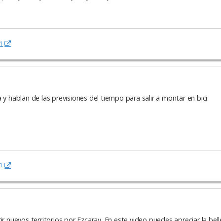
1
 y hablan de las previsiones del tiempo para salir a montar en bici
1
r nuevos territorios por Ezcaray. En este video puedes apreciar la bell