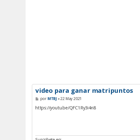
video para ganar matripuntos
M
por
MTBJ
»
22 May 2021
e
n
https://youtu.be/QFC1Ry3i4n8
s
a
j
e
Suscribete en: