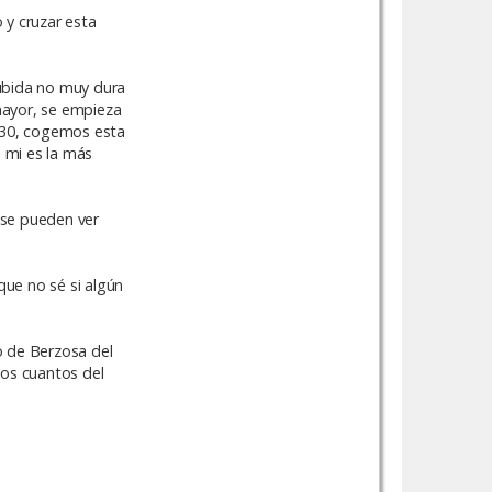
 y cruzar esta
subida no muy dura
 mayor, se empieza
-130, cogemos esta
a mi es la más
 se pueden ver
que no sé si algún
o de Berzosa del
nos cuantos del