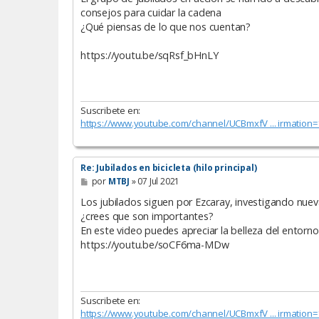
s
consejos para cuidar la cadena
a
¿Qué piensas de lo que nos cuentan?
j
e
https://youtu.be/sqRsf_bHnLY
Suscribete en:
https://www.youtube.com/channel/UCBmxfV ... irmation=
Re: Jubilados en bicicleta (hilo principal)
M
por
MTBJ
»
07 Jul 2021
e
n
Los jubilados siguen por Ezcaray, investigando nuev
s
¿crees que son importantes?
a
En este video puedes apreciar la belleza del entorno
j
e
https://youtu.be/soCF6ma-MDw
Suscribete en:
https://www.youtube.com/channel/UCBmxfV ... irmation=