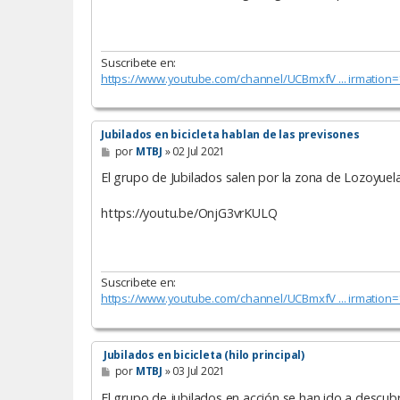
Suscribete en:
https://www.youtube.com/channel/UCBmxfV ... irmation=
Jubilados en bicicleta hablan de las previsones
M
por
MTBJ
»
02 Jul 2021
e
n
El grupo de Jubilados salen por la zona de Lozoyuela
s
a
https://youtu.be/OnjG3vrKULQ
j
e
Suscribete en:
https://www.youtube.com/channel/UCBmxfV ... irmation=
Jubilados en bicicleta (hilo principal)
M
por
MTBJ
»
03 Jul 2021
e
n
El grupo de jubilados en acción se han ido a descubri