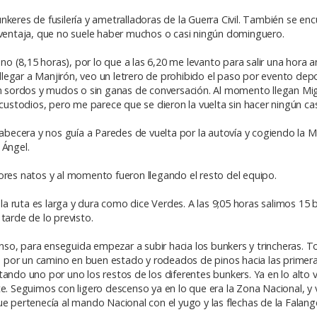
keres de fusilería y ametralladoras de la Guerra Civil. También se en
a ventaja, que no suele haber muchos o casi ningún dominguero.
 (8,15 horas), por lo que a las 6,20 me levanto para salir una hora a
 llegar a Manjirón, veo un letrero de prohibido el paso por evento depor
sordos y mudos o sin ganas de conversación. Al momento llegan Migu
 custodios, pero me parece que se dieron la vuelta sin hacer ningún ca
becera y nos guía a Paredes de vuelta por la autovía y cogiendo la 
 Ángel.
ores natos y al momento fueron llegando el resto del equipo.
 ruta es larga y dura como dice Verdes. A las 9;05 horas salimos 15 b
tarde de lo previsto.
so, para enseguida empezar a subir hacia los bunkers y trincheras.
 por un camino en buen estado y rodeados de pinos hacia las primera
do uno por uno los restos de los diferentes bunkers. Ya en lo alt
te. Seguimos con ligero descenso ya en lo que era la Zona Nacional, y
e pertenecía al mando Nacional con el yugo y las flechas de la Falang