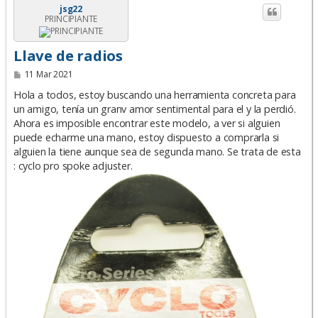
jsg22
PRINCIPIANTE
Llave de radios
M
11 Mar 2021
e
n
Hola a todos, estoy buscando una herramienta concreta para
s
un amigo, tenía un granv amor sentimental para el y la perdió.
a
Ahora es imposible encontrar este modelo, a ver si alguien
j
e
puede echarme una mano, estoy dispuesto a comprarla si
alguien la tiene aunque sea de segunda mano. Se trata de esta
: cyclo pro spoke adjuster.