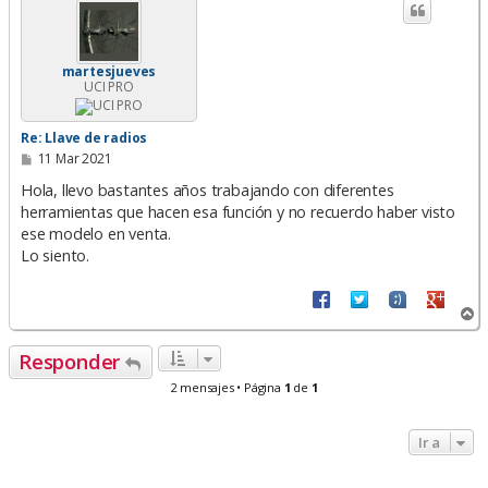
i
b
a
martesjueves
UCI PRO
Re: Llave de radios
M
11 Mar 2021
e
n
Hola, llevo bastantes años trabajando con diferentes
s
herramientas que hacen esa función y no recuerdo haber visto
a
ese modelo en venta.
j
e
Lo siento.
A
r
r
Responder
i
b
2 mensajes • Página
1
de
1
a
Ir a