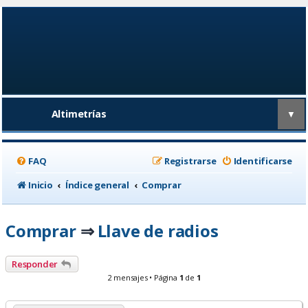
Altimetrías
▼
FAQ
Registrarse
Identificarse
Inicio
Índice general
Comprar
Comprar
Llave de radios
⇒
Responder
2 mensajes • Página
1
de
1