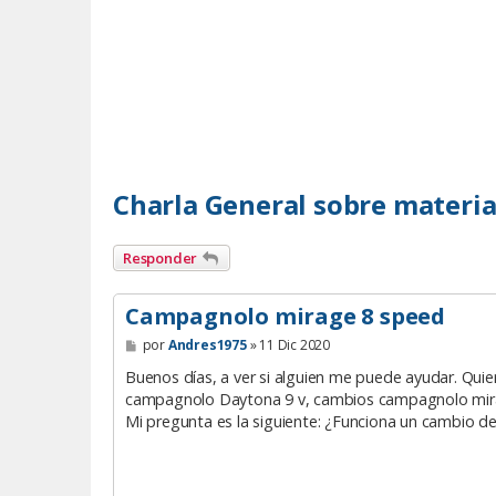
Charla General sobre materia
Responder
Campagnolo mirage 8 speed
M
por
Andres1975
»
11 Dic 2020
e
n
Buenos días, a ver si alguien me puede ayudar. Qui
s
campagnolo Daytona 9 v, cambios campagnolo mirage 
a
Mi pregunta es la siguiente: ¿Funciona un cambio d
j
e