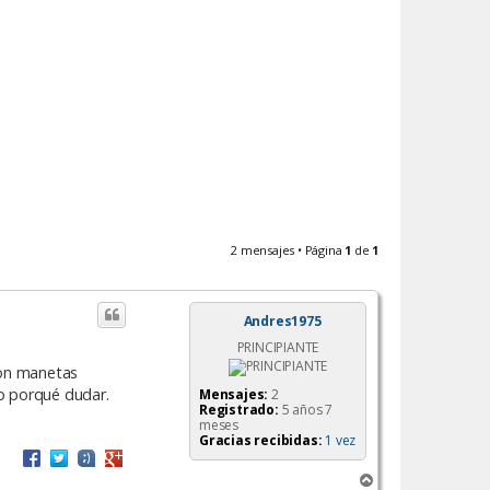
2 mensajes • Página
1
de
1
Andres1975
PRINCIPIANTE
con manetas
o porqué dudar.
Mensajes:
2
Registrado:
5 años 7
meses
Gracias recibidas:
1 vez
A