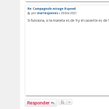
Re: Campagnolo mirage 8 speed
M
por
martesjueves
»
26 Ene 2021
e
n
Si funciona, si la maneta es de 9 y el cassette es de 
s
a
j
e
Responder