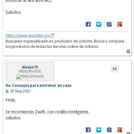
entrenar al aire libre
Saludos
https://www.gurubike.es
Buscador especializado en productos de ciclismo. Busca y compara
los productos de todas las tiendas online de ciclismo.
A
r
r
i
Alexxx75
PRINCIPIANTE
b
a
Re: Consejos para entrenar en casa
M
01 May 2021
e
n
Hola,
s
a
te recomiendo Zwift, con rodillo inteligente.
j
e
saludos
A