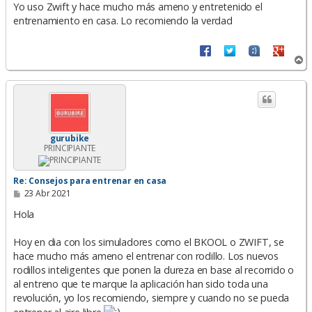
n
Yo uso Zwift y hace mucho más ameno y entretenido el
s
entrenamiento en casa. Lo recomiendo la verdad
a
j
e
A
r
r
i
b
a
gurubike
PRINCIPIANTE
Re: Consejos para entrenar en casa
M
23 Abr 2021
e
n
Hola
s
a
Hoy en dia con los simuladores como el BKOOL o ZWIFT, se
j
e
hace mucho más ameno el entrenar con rodillo. Los nuevos
rodillos inteligentes que ponen la dureza en base al recorrido o
al entreno que te marque la aplicación han sido toda una
revolución, yo los recomiendo, siempre y cuando no se pueda