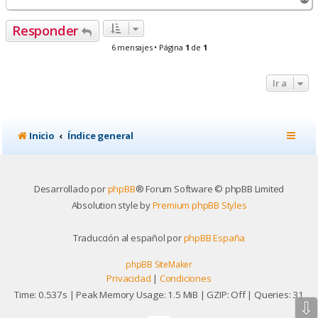
r
r
Responder
i
b
6 mensajes • Página
1
de
1
a
Ir a
Inicio
Índice general
Desarrollado por
phpBB
® Forum Software © phpBB Limited
Absolution style by
Premium phpBB Styles
Traducción al español por
phpBB España
phpBB SiteMaker
Privacidad
|
Condiciones
Time: 0.537s
| Peak Memory Usage: 1.5 MiB | GZIP: Off |
Queries: 31
⇩