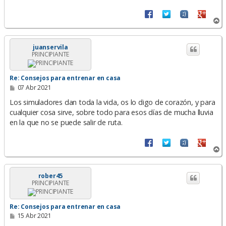
A
r
r
i
juanservila
PRINCIPIANTE
b
a
Re: Consejos para entrenar en casa
M
07 Abr 2021
e
n
Los simuladores dan toda la vida, os lo digo de corazón, y para
s
cualquier cosa sirve, sobre todo para esos días de mucha lluvia
a
en la que no se puede salir de ruta.
j
e
A
r
r
i
rober45
PRINCIPIANTE
b
a
Re: Consejos para entrenar en casa
M
15 Abr 2021
e