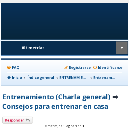
Altimetrías
▼
FAQ
Registrarse
Identificarse
Inicio
Índice general
ENTRENAMIENTO, medicina deportiva y nutrición
Entrenamiento (Charla general)
Entrenamiento (Charla general)
⇒
Consejos para entrenar en casa
Responder
6 mensajes • Página
1
de
1