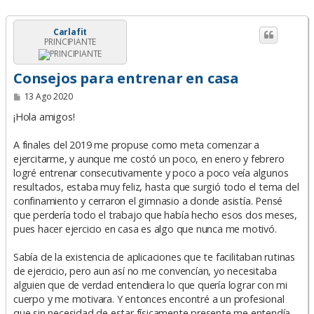
Carlafit
PRINCIPIANTE
Consejos para entrenar en casa
M
13 Ago 2020
e
n
¡Hola amigos!
s
a
A finales del 2019 me propuse como meta comenzar a
j
e
ejercitarme, y aunque me costó un poco, en enero y febrero
logré entrenar consecutivamente y poco a poco veía algunos
resultados, estaba muy feliz, hasta que surgió todo el tema del
confinamiento y cerraron el gimnasio a donde asistía. Pensé
que perdería todo el trabajo que había hecho esos dos meses,
pues hacer ejercicio en casa es algo que nunca me motivó.
Sabía de la existencia de aplicaciones que te facilitaban rutinas
de ejercicio, pero aun así no me convencían, yo necesitaba
alguien que de verdad entendiera lo que quería lograr con mi
cuerpo y me motivara. Y entonces encontré a un profesional
que sin necesidad de estar físicamente presente me entendía,