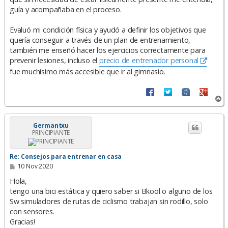
guía y acompañaba en el proceso.
Evaluó mi condición física y ayudó a definir los objetivos que
quería conseguir a través de un plan de entrenamiento,
también me enseñó hacer los ejercicios correctamente para
prevenir lesiones, incluso el
precio de entrenador personal
fue muchísimo más accesible que ir al gimnasio.
A
r
r
i
Germantxu
PRINCIPIANTE
b
a
Re: Consejos para entrenar en casa
M
10 Nov 2020
e
n
Hola,
s
tengo una bici estática y quiero saber si Bkool o alguno de los
a
Sw simuladores de rutas de ciclismo trabajan sin rodillo, solo
j
e
con sensores.
Gracias!