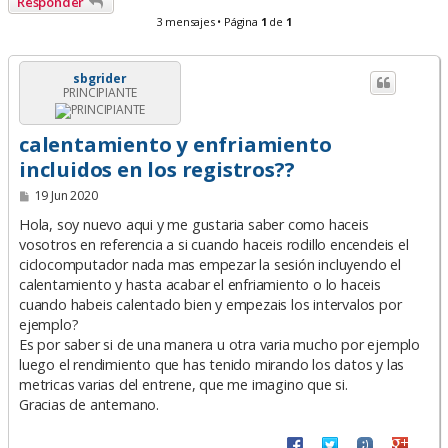
Responder
3 mensajes • Página
1
de
1
sbgrider
PRINCIPIANTE
calentamiento y enfriamiento
incluidos en los registros??
M
19 Jun 2020
e
n
Hola, soy nuevo aqui y me gustaria saber como haceis
s
vosotros en referencia a si cuando haceis rodillo encendeis el
a
ciclocomputador nada mas empezar la sesión incluyendo el
j
e
calentamiento y hasta acabar el enfriamiento o lo haceis
cuando habeis calentado bien y empezais los intervalos por
ejemplo?
Es por saber si de una manera u otra varia mucho por ejemplo
luego el rendimiento que has tenido mirando los datos y las
metricas varias del entrene, que me imagino que si.
Gracias de antemano.