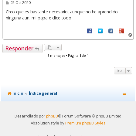
M
25 Oct 2020
e
n
Creo que es bastante necesario, aunque no he aprendido
s
ninguna aun, mi papa e dice todo
a
j
e
A
r
r
Responder
i
b
3 mensajes • Página
1
de
1
a
Ir a
Inicio
Índice general
Desarrollado por
phpBB
® Forum Software © phpBB Limited
Absolution style by
Premium phpBB Styles