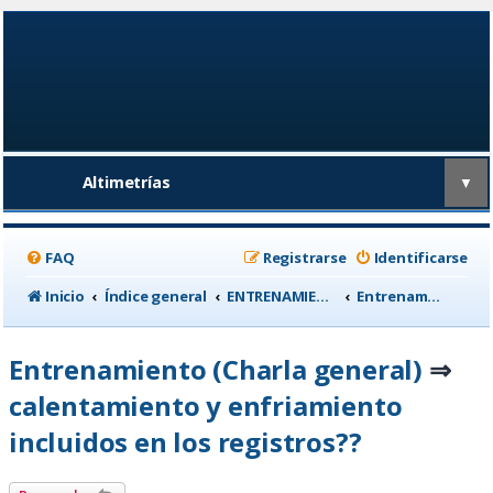
Altimetrías
▼
FAQ
Registrarse
Identificarse
Inicio
Índice general
ENTRENAMIENTO, medicina deportiva y nutrición
Entrenamiento (Charla general)
Entrenamiento (Charla general)
⇒
calentamiento y enfriamiento
incluidos en los registros??