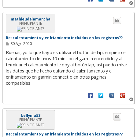
A
r
r
i
mathieudelamancha
PRINCIPIANTE
b
a
Re: calentamiento y enfriamiento incluidos en los registros??
M
30 Ago 2020
e
n
Buenas, yo lo que hago es utilizar el botón de lap, empiezo el
s
calentamiento de unos 10 min con el garmin encendido y al
a
terminar el calentamiento le doy al botón lap, así puedo mirar
j
e
los datos que he hecho quitando el calentamiento y el
enfriamiento en garmin connect o en otras paginas
compatibles
A
r
r
i
kellyma53
PRINCIPIANTE
b
a
Re: calentamiento y enfriamiento incluidos en los registros??