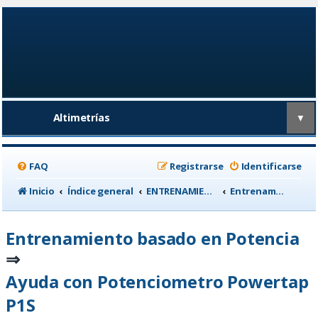
Altimetrías
▼
FAQ
Registrarse
Identificarse
Inicio
Índice general
ENTRENAMIENTO, medicina deportiva y nutrición
Entrenamiento basado en Potencia
Entrenamiento basado en Potencia
⇒
Ayuda con Potenciometro Powertap
P1S