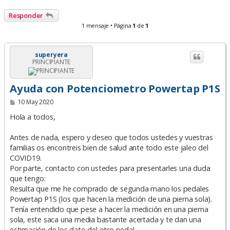
Responder
1 mensaje • Página
1
de
1
superyera
PRINCIPIANTE
Ayuda con Potenciometro Powertap P1S
M
10 May 2020
e
n
Hola a todos,
s
a
Antes de nada, espero y deseo que todos ustedes y vuestras
j
e
familias os encontreis bien de salud ante todo este jaleo del
COVID19.
Por parte, contacto con ustedes para presentarles una duda
que tengo:
Resulta que me he comprado de segunda mano los pedales
Powertap P1S (los que hacen la medición de una pierna sola).
Tenía entendido que pese a hacer la medición en una pierna
sola, este saca una media bastante acertada y te dan una
estimación de los dato del otro pedal.