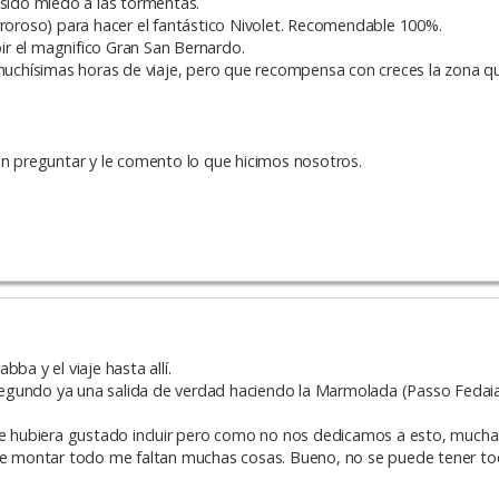
 sido miedo a las tormentas.
oroso) para hacer el fantástico Nivolet. Recomendable 100%.
r el magnifico Gran San Bernardo.
chísimas horas de viaje, pero que recompensa con creces la zona qu
en preguntar y le comento lo que hicimos nosotros.
ba y el viaje hasta allí.
l segundo ya una salida de verdad haciendo la Marmolada (Passo Fedaia)
 hubiera gustado incluir pero como no nos dedicamos a esto, mucha
 de montar todo me faltan muchas cosas. Bueno, no se puede tener to