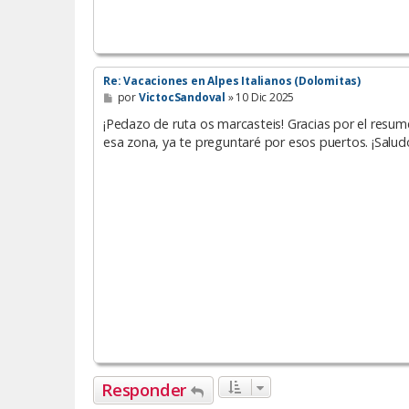
Re: Vacaciones en Alpes Italianos (Dolomitas)
M
por
VictocSandoval
»
10 Dic 2025
e
n
¡Pedazo de ruta os marcasteis! Gracias por el resumen
s
esa zona, ya te preguntaré por esos puertos. ¡Salud
a
j
e
Responder