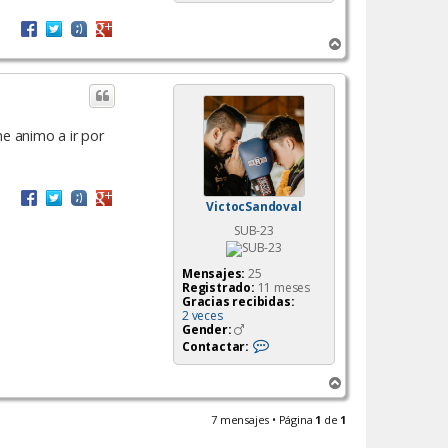
A
r
r
i
b
a
me animo a ir por
VictocSandoval
SUB-23
Mensajes:
25
Registrado:
11 meses
Gracias recibidas:
2 veces
Gender:
C
Contactar:
o
n
A
t
a
r
c
r
7 mensajes • Página
1
de
1
t
i
a