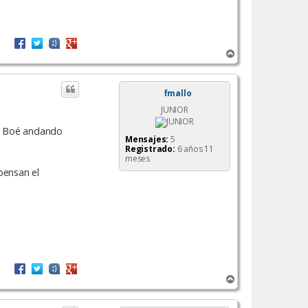
A
r
r
i
fmallo
b
JUNIOR
a
Piz Boé andando
Mensajes:
5
Registrado:
6 años 11
meses
pensan el
A
r
r