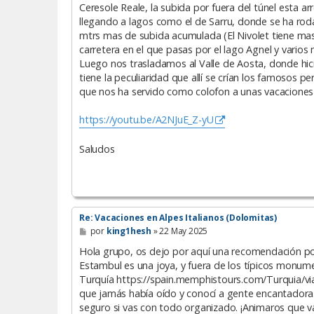
Ceresole Reale, la subida por fuera del túnel esta ar
llegando a lagos como el de Sarru, donde se ha rodad
mtrs mas de subida acumulada (El Nivolet tiene mas
carretera en el que pasas por el lago Agnel y varios 
Luego nos trasladamos al Valle de Aosta, donde hi
tiene la peculiaridad que allí se crían los famosos 
que nos ha servido como colofon a unas vacaciones in
https://youtu.be/A2NJuE_Z-yU
Saludos
Re: Vacaciones en Alpes Italianos (Dolomitas)
M
por
king1hesh
»
22 May 2025
e
n
Hola grupo, os dejo por aquí una recomendación por
s
Estambul es una joya, y fuera de los típicos monumen
a
Turquía https://spain.memphistours.com/Turquia/vi
j
e
que jamás había oído y conocí a gente encantadora.
seguro si vas con todo organizado. ¡Animaros que v