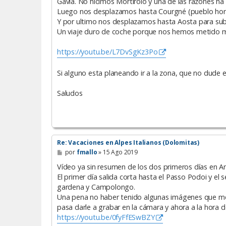
Gavia. No hicimos Mortirolo y una de las razones ha
Luego nos desplazamos hasta Courgné (pueblo horr
Y por ultimo nos desplazamos hasta Aosta para subi
Un viaje duro de coche porque nos hemos metido mu
https://youtu.be/L7DvSgKz3Po
Si alguno esta planeando ir a la zona, que no dude 
Saludos
Re: Vacaciones en Alpes Italianos (Dolomitas)
M
por
fmallo
»
15 Ago 2019
e
n
Vídeo ya sin resumen de los dos primeros días en Arab
s
El primer día salida corta hasta el Passo Podoi y e
a
gardena y Campolongo.
j
e
Una pena no haber tenido algunas imágenes que me
pasa darle a grabar en la cámara y ahora a la hora
https://youtu.be/0fyFfESwBZY