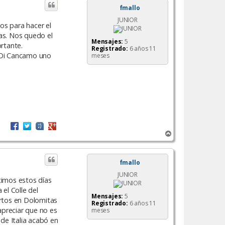
i
fmallo
b
JUNIOR
a
os para hacer el
das. Nos quedo el
Mensajes:
5
rtante.
Registrado:
6 años 11
o Di Cancamo uno
meses
A
r
r
i
fmallo
b
JUNIOR
a
cimos estos días
 el Colle del
Mensajes:
5
ertos en Dolomitas
Registrado:
6 años 11
apreciar que no es
meses
 de Italia acabó en