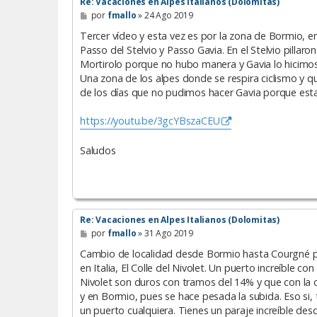
Re: Vacaciones en Alpes Italianos (Dolomitas)
M
por
fmallo
»
24 Ago 2019
e
n
Tercer vídeo y esta vez es por la zona de Bormio, e
s
Passo del Stelvio y Passo Gavia. En el Stelvio pillar
a
Mortirolo porque no hubo manera y Gavia lo hicim
j
e
Una zona de los alpes donde se respira ciclismo y q
de los días que no pudimos hacer Gavia porque est
https://youtu.be/3gcYBszaCEU
Saludos
Re: Vacaciones en Alpes Italianos (Dolomitas)
M
por
fmallo
»
31 Ago 2019
e
n
Cambio de localidad desde Bormio hasta Courgné pa
s
en Italia, El Colle del Nivolet. Un puerto increíble 
a
Nivolet son duros con tramos del 14% y que con la 
j
e
y en Bormio, pues se hace pesada la subida. Eso si,
un puerto cualquiera. Tienes un paraje increíble des