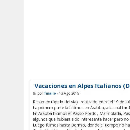
Vacaciones en Alpes Italianos (
M
por
fmallo
»
13 Ago 2019
e
n
Resumen rápido del viaje realizado entre el 19 de Jul
s
La primera parte la hicimos en Arabba, a la cual ta
a
En Arabba hicimos el Passo Pordoi, Marmolada, Pa
j
e
algunos que hubiera sido interesante hacer pero no
Luego fuimos hasta Bormio, donde el tiempo no ha s