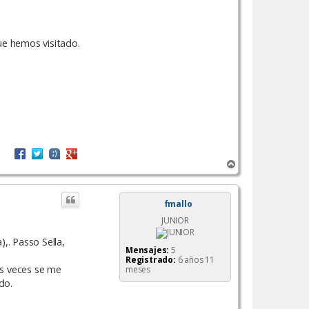
e hemos visitado.
A
r
r
i
fmallo
b
JUNIOR
a
,. Passo Sella,
Mensajes:
5
Registrado:
6 años 11
s veces se me
meses
do.