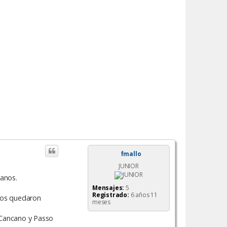
fmallo
JUNIOR
ianos.
Mensajes:
5
Registrado:
6 años 11
Nos quedaron
meses
 Cancano y Passo