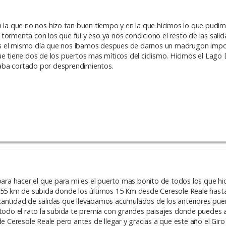
n la que no nos hizo tan buen tiempo y en la que hicimos lo que pudim
on tormenta con los que fui y eso ya nos condiciono el resto de las sali
os el mismo día que nos íbamos despues de darnos un madrugon impo
ue tiene dos de los puertos mas míticos del ciclismo. Hicimos el Lag
aba cortado por desprendimientos.
ra hacer el que para mi es el puerto mas bonito de todos los que hi
con 55 km de subida donde los últimos 15 Km desde Ceresole Reale hasta
cantidad de salidas que llevabamos acumulados de los anteriores pu
 todo el rato la subida te premia con grandes paisajes donde puedes 
de Ceresole Reale pero antes de llegar y gracias a que este año el Giro