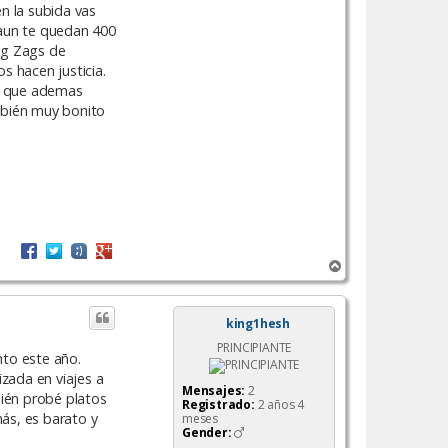
en la subida vas
, aun te quedan 400
ig Zags de
s hacen justicia.
 y que ademas
ambién muy bonito
A
r
r
i
king1hesh
b
PRINCIPIANTE
a
nto este año.
izada en viajes a
Mensajes:
2
ién probé platos
Registrado:
2 años 4
ás, es barato y
meses
Gender: