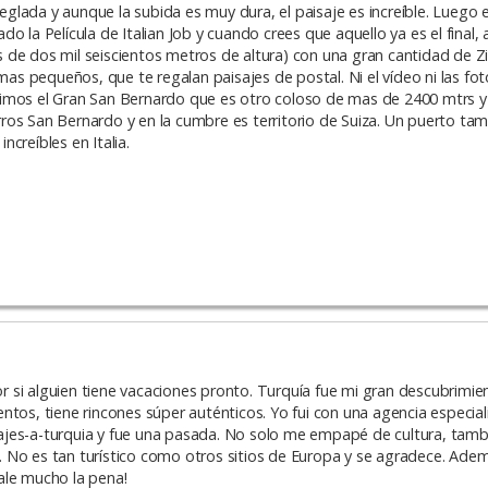
reglada y aunque la subida es muy dura, el paisaje es increíble. Luego 
o la Película de Italian Job y cuando crees que aquello ya es el final
 de dos mil seiscientos metros de altura) con una gran cantidad de Z
mas pequeños, que te regalan paisajes de postal. Ni el vídeo ni las foto
cimos el Gran San Bernardo que es otro coloso de mas de 2400 mtrs
perros San Bernardo y en la cumbre es territorio de Suiza. Un puerto t
creíbles en Italia.
 si alguien tiene vacaciones pronto. Turquía fue mi gran descubrimie
tos, tiene rincones súper auténticos. Yo fui con una agencia especial
ajes-a-turquia y fue una pasada. No solo me empapé de cultura, tamb
 No es tan turístico como otros sitios de Europa y se agradece. Adem
ale mucho la pena!