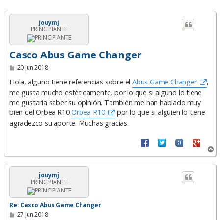
jouymj
PRINCIPIANTE
Casco Abus Game Changer
M
20 Jun 2018
e
n
Hola, alguno tiene referencias sobre el
Abus Game Changer
,
s
me gusta mucho estéticamente, por lo que si alguno lo tiene
a
j
me gustaría saber su opinión. También me han hablado muy
e
bien del Orbea R10
Orbea R10
por lo que si alguien lo tiene
agradezco su aporte. Muchas gracias.
A
r
r
i
jouymj
PRINCIPIANTE
b
a
Re: Casco Abus Game Changer
M
27 Jun 2018