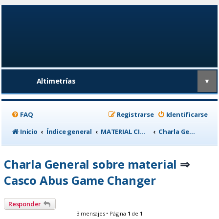
Altimetrías
▼
FAQ
Registrarse
Identificarse
Inicio
Índice general
MATERIAL CICLISTA
Charla General sobre material
Charla General sobre material
⇒
Casco Abus Game Changer
Responder
3 mensajes • Página
1
de
1