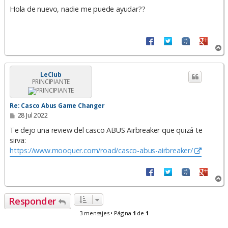
e
n
Hola de nuevo, nadie me puede ayudar??
s
a
j
e
A
r
r
i
LeClub
PRINCIPIANTE
b
a
Re: Casco Abus Game Changer
M
28 Jul 2022
e
n
Te dejo una review del casco ABUS Airbreaker que quizá te
s
sirva:
a
https://www.mooquer.com/road/casco-abus-airbreaker/
j
e
A
r
r
Responder
i
b
3 mensajes • Página
1
de
1
a