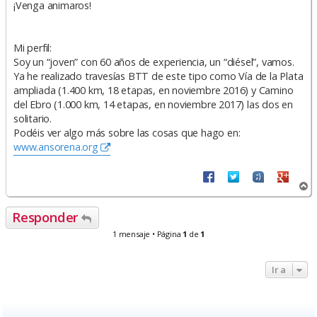
¡Venga animaros!
Mi perfil:
Soy un “joven” con 60 años de experiencia, un “diésel”, vamos.
Ya he realizado travesías BTT de este tipo como Vía de la Plata
ampliada (1.400 km, 18 etapas, en noviembre 2016) y Camino
del Ebro (1.000 km, 14 etapas, en noviembre 2017) las dos en
solitario.
Podéis ver algo más sobre las cosas que hago en:
www.ansorena.org
A
r
r
Responder
i
b
1 mensaje • Página
1
de
1
a
Ir a