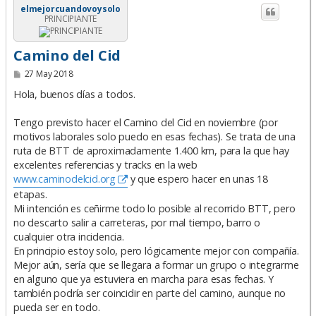
elmejorcuandovoysolo
PRINCIPIANTE
Camino del Cid
M
27 May 2018
e
n
Hola, buenos días a todos.
s
a
Tengo previsto hacer el Camino del Cid en noviembre (por
j
e
motivos laborales solo puedo en esas fechas). Se trata de una
ruta de BTT de aproximadamente 1.400 km, para la que hay
excelentes referencias y tracks en la web
www.caminodelcid.org
y que espero hacer en unas 18
etapas.
Mi intención es ceñirme todo lo posible al recorrido BTT, pero
no descarto salir a carreteras, por mal tiempo, barro o
cualquier otra incidencia.
En principio estoy solo, pero lógicamente mejor con compañía.
Mejor aún, sería que se llegara a formar un grupo o integrarme
en alguno que ya estuviera en marcha para esas fechas. Y
también podría ser coincidir en parte del camino, aunque no
pueda ser en todo.