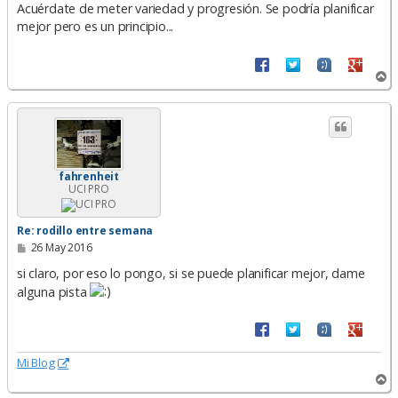
n
Acuérdate de meter variedad y progresión. Se podría planificar
s
mejor pero es un principio...
a
j
e
A
r
r
i
b
a
fahrenheit
UCI PRO
Re: rodillo entre semana
M
26 May 2016
e
n
si claro, por eso lo pongo, si se puede planificar mejor, dame
s
alguna pista
a
j
e
Mi Blog
A
r