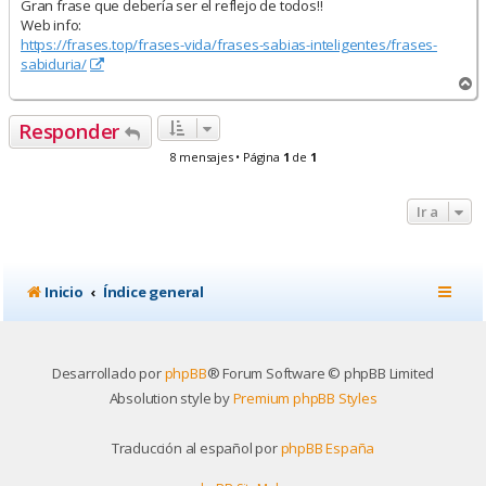
Gran frase que debería ser el reflejo de todos!!
Web info:
https://frases.top/frases-vida/frases-sabias-inteligentes/frases-
sabiduria/
A
r
r
Responder
i
b
8 mensajes • Página
1
de
1
a
Ir a
Inicio
Índice general
Desarrollado por
phpBB
® Forum Software © phpBB Limited
Absolution style by
Premium phpBB Styles
Traducción al español por
phpBB España