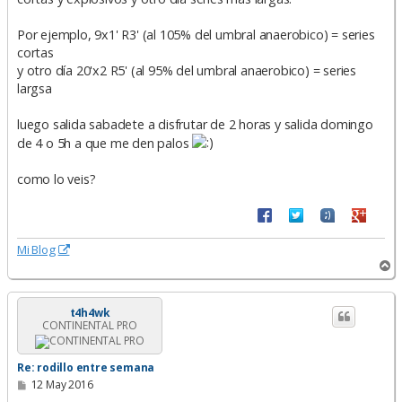
Por ejemplo, 9x1' R3' (al 105% del umbral anaerobico) = series
cortas
y otro día 20'x2 R5' (al 95% del umbral anaerobico) = series
largsa
luego salida sabadete a disfrutar de 2 horas y salida domingo
de 4 o 5h a que me den palos
como lo veis?
Mi Blog
A
r
r
i
t4h4wk
CONTINENTAL PRO
b
a
Re: rodillo entre semana
M
12 May 2016
e