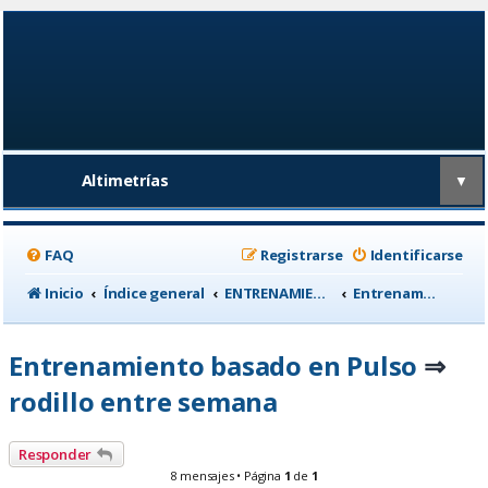
Altimetrías
▼
FAQ
Registrarse
Identificarse
Inicio
Índice general
ENTRENAMIENTO, medicina deportiva y nutrición
Entrenamiento basado en Pulso
Entrenamiento basado en Pulso
⇒
rodillo entre semana
Responder
8 mensajes • Página
1
de
1