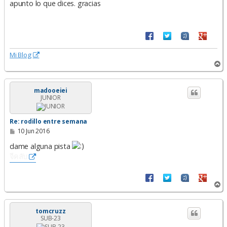
n
apunto lo que dices. gracias
s
a
j
e
Mi Blog
A
r
r
i
madooeiei
JUNIOR
b
a
Re: rodillo entre semana
M
10 Jun 2016
e
n
dame alguna pista
s
จีคลับ
a
j
e
A
r
r
i
tomcruzz
SUB-23
b