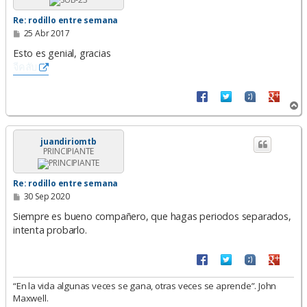
a
Re: rodillo entre semana
M
25 Abr 2017
e
n
Esto es genial, gracias
s
จีคลับ
a
j
e
A
r
r
i
juandiriomtb
PRINCIPIANTE
b
a
Re: rodillo entre semana
M
30 Sep 2020
e
n
Siempre es bueno compañero, que hagas periodos separados,
s
intenta probarlo.
a
j
e
“En la vida algunas veces se gana, otras veces se aprende”. John
Maxwell.