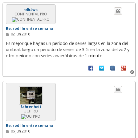
r
i
t4h4wk
CONTINENTAL PRO
b
a
Re: rodillo entre semana
M
02 Jun 2016
e
n
Es mejor que hagas un período de series largas en la zona del
s
umbral, luego un periodo de series de 3-5' en la zona del vo2 y
a
otro periodo con series anaeróbicas de 1 minuto.
j
e
A
r
r
i
b
a
fahrenheit
UCI PRO
Re: rodillo entre semana
M
06 Jun 2016
e