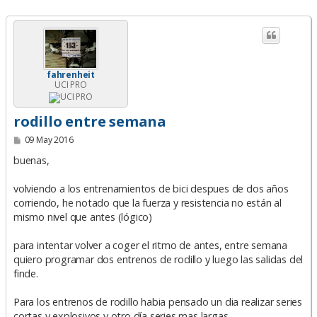
fahrenheit
UCI PRO
rodillo entre semana
M
09 May 2016
e
n
buenas,
s
a
volviendo a los entrenamientos de bici despues de dos años
j
e
corriendo, he notado que la fuerza y resistencia no están al
mismo nivel que antes (lógico)
para intentar volver a coger el ritmo de antes, entre semana
quiero programar dos entrenos de rodillo y luego las salidas del
finde.
Para los entrenos de rodillo habia pensado un dia realizar series
cortas y explosivos y otro día series mas largas.