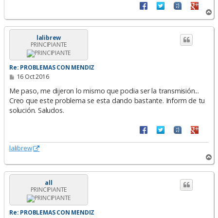
e
A
r
r
i
lalibrew
PRINCIPIANTE
b
a
Re: PROBLEMAS CON MENDIZ
M
16 Oct 2016
e
n
Me paso, me dijeron lo mismo que podia ser la transmisión...
s
Creo que este problema se esta dando bastante. Inform de tu
a
solución. Saludos.
j
e
lalibrew
A
r
r
i
all
PRINCIPIANTE
b
a
Re: PROBLEMAS CON MENDIZ