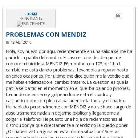
FDPAM
PRINCIPIANTE
PROBLEMAS CON MENDIZ
M
13 Abr 2016
e
n
Hola, soy nuevo por aqui. recientemente en una salida se me ha
s
partido la patilla del cambio. El caso es que desde que me
a
compre mi bicicleta MENDIZ F6 montada en 105 de 11, el
j
e
cambio me esta dando problemas, llevandola a reparar hasta
en cinco ocasiones. Por ultimo me dice quien me la vendio que
me habia enderezado el cambio trasero. La cuestion es que la
patilla se partio en el momento en el que iba bajando piñones,
frenandome en seco y golpeandome esta el cuadro y
cascandolo por completo al pasar entre la llanta y el cuadro.
He hablado personalmente con MENDIZ y no se hace cargo de
absolutamente nada sin dejarme explicar y llegandome a
colgar el telefono. He puesto una hoja de reclamaciones al
distribuidor ya que directamente a mendiz no la puedo poner.
¿Os habeis visto alguna en esta misma situacion? Si es asi
comentardme ya que estoy un poco desconcertado, sobre