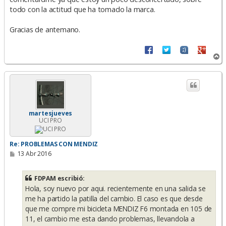
todo con la actitud que ha tomado la marca.
Gracias de antemano.
A
r
r
i
b
a
martesjueves
UCI PRO
Re: PROBLEMAS CON MENDIZ
M
13 Abr 2016
e
n
s
FDPAM escribió:
a
Hola, soy nuevo por aqui. recientemente en una salida se
j
e
me ha partido la patilla del cambio. El caso es que desde
que me compre mi bicicleta MENDIZ F6 montada en 105 de
11, el cambio me esta dando problemas, llevandola a