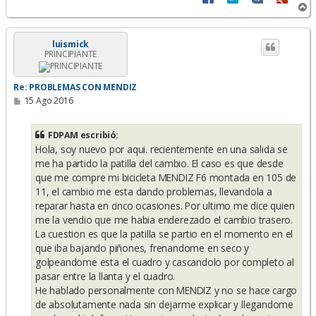
A
r
r
i
luismick
PRINCIPIANTE
b
a
Re: PROBLEMAS CON MENDIZ
M
15 Ago 2016
e
n
s
FDPAM escribió:
a
Hola, soy nuevo por aqui. recientemente en una salida se
j
e
me ha partido la patilla del cambio. El caso es que desde
que me compre mi bicicleta MENDIZ F6 montada en 105 de
11, el cambio me esta dando problemas, llevandola a
reparar hasta en cinco ocasiones. Por ultimo me dice quien
me la vendio que me habia enderezado el cambio trasero.
La cuestion es que la patilla se partio en el momento en el
que iba bajando piñones, frenandome en seco y
golpeandome esta el cuadro y cascandolo por completo al
pasar entre la llanta y el cuadro.
He hablado personalmente con MENDIZ y no se hace cargo
de absolutamente nada sin dejarme explicar y llegandome