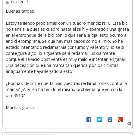
M
17 Jul 2017
e
n
Buenas tardes,
s
a
Estoy teniendo problemas con un cuadro mendiz rs10. Esta bici
j
e
no tiene tija pues es cuadro hasta el sillín y apareción una grieta
en el entronque de la bici con lo que sería la tija, esto ocurrió al
año d ecomprarla. Se que hay mas casos como el mío. Yo he
estado intentando reclamar vía consumo y va lento y no se si
conseguiré algo, lo siguiente será reclamar judicialmente
porque el servicio post venta es muy malo e intentan engañar.
Una decepción que una marca tan querida por los ciclistas
antiguamente haya llegado a esto.
¿Podriais decirme que tal van vuestras reclamaciones contra la
marca? ¿Alguien ha tenido el mismo problema que yo con la
bici RS10?
Muchas gracias
A
r
r