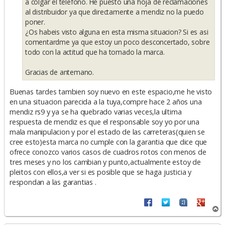
a colgar el telefono. He puesto una hoja de reclamaciones
al distribuidor ya que directamente a mendiz no la puedo
poner.
¿Os habeis visto alguna en esta misma situacion? Si es asi
comentardme ya que estoy un poco desconcertado, sobre
todo con la actitud que ha tomado la marca.
Gracias de antemano.
Buenas tardes tambien soy nuevo en este espacio,me he visto
en una situacion parecida a la tuya,compre hace 2 años una
mendiz rs9 y ya se ha quebrado varias veces,la ultima
respuesta de mendiz es que el responsable soy yo por una
mala manipulacion y por el estado de las carreteras(quien se
cree esto)esta marca no cumple con la garantia que dice que
ofrece conozco varios casos de cuadros rotos con menos de
tres meses y no los cambian y punto,actualmente estoy de
pleitos con ellos,a ver si es posible que se haga justicia y
respondan a las garantias .
A
r