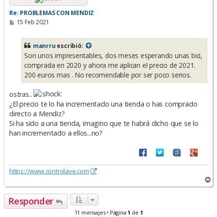
Re: PROBLEMAS CON MENDIZ
M
15 Feb 2021
e
n
s
manrru
escribió:
a
Son unos impresentables, dos meses esperando unas bici,
j
e
comprada en 2020 y ahora me aplican el precio de 2021.
200 euros mas . No recomendable por ser poco serios.
ostras..
¿El precio te lo ha incrementado una tienda o has comprado
directo a Mendiz?
Si ha sido a una tienda, imagino que te habrá dicho que se lo
han incrementado a ellos...no?
https://www.controlave.com
A
r
r
Responder
i
b
11 mensajes • Página
1
de
1