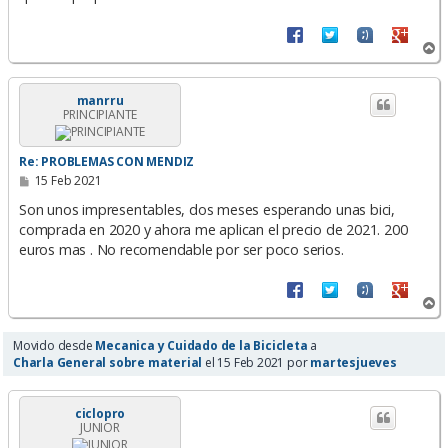
A
r
r
i
manrru
PRINCIPIANTE
b
a
Re: PROBLEMAS CON MENDIZ
M
15 Feb 2021
e
n
Son unos impresentables, dos meses esperando unas bici,
s
comprada en 2020 y ahora me aplican el precio de 2021. 200
a
euros mas . No recomendable por ser poco serios.
j
e
A
r
r
Movido desde
Mecanica y Cuidado de la Bicicleta
a
i
Charla General sobre material
el 15 Feb 2021 por
martesjueves
b
a
ciclopro
JUNIOR