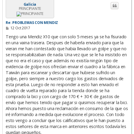
i
Galicia
PRINCIPIANTE
b
a
Re: PROBLEMAS CON MENDIZ
M
12 Oct 2017
e
n
Tengo una Mendiz X10 que con solo 5 meses ya se ha fisurado
s
en una vaina trasera. Despues de haberla enviado para que la
a
vieran me han contestado que habia llevado un golpe y que no
j
e
se responsabilizaban de nada. Una vez que se le ha insistido en
que no era el caso y que además no existía ningún tipo de
evidencia de golpe nos ofrecían enviar el cuadro a la fábrica en
Taiwán para escanear y descartar que hubiese sufrido un
golpe, pero siempre a nuestro cargo los gastos derivados de
esta prueba. Luego de no responder a esto han enviado el
cuadro de vuelta reparado para la tienda donde se ha
comprado la bici y con cargo de 170 € + 30 € de gastos de
envío que hemos tenido que pagar si quisimos recuperar la bici.
Ahora hemos puesto una reclamación en consumo de la que os
iré informando a medida que evolucione el proceso. Con todo
esto vengo a concluir que los calificativos que le han puesto a
estos señores de esta marca en anteriores escritos todavía les
quedan pequeños.