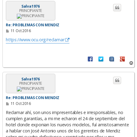
r
i
Salva1976
PRINCIPIANTE
b
a
Re: PROBLEMAS CON MENDIZ
M
11 Oct 2016
e
n
https://www.ocu.org/reclamar
s
a
j
e
A
r
r
i
Salva1976
PRINCIPIANTE
b
a
Re: PROBLEMAS CON MENDIZ
M
11 Oct 2016
e
n
Reclamar ahí, son unos impresentables e irresponsables, no
s
cumplen garantías, a mi me echaron el 24 de septiembre del
a
hotel donde exponian los nuevos modelos, fuí amistosamente
j
e
a hablar con José Antonio unos de los gerentes de Mendiz
sobre mi cuadro defectuoso y repintado por ellos y me