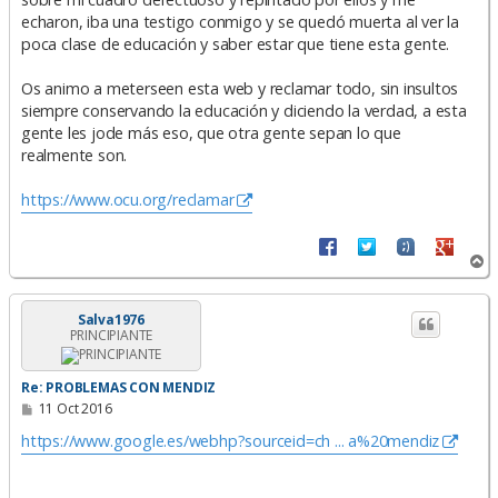
echaron, iba una testigo conmigo y se quedó muerta al ver la
poca clase de educación y saber estar que tiene esta gente.
Os animo a meterseen esta web y reclamar todo, sin insultos
siempre conservando la educación y diciendo la verdad, a esta
gente les jode más eso, que otra gente sepan lo que
realmente son.
https://www.ocu.org/reclamar
A
r
r
i
Salva1976
PRINCIPIANTE
b
a
Re: PROBLEMAS CON MENDIZ
M
11 Oct 2016
e
n
https://www.google.es/webhp?sourceid=ch ... a%20mendiz
s
a
j