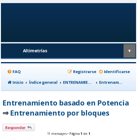
Altimetrías
▼
FAQ
Registrarse
Identificarse
Inicio
Índice general
ENTRENAMIENTO, medicina deportiva y nutrición
Entrenamiento basado en Potencia
Entrenamiento basado en Potencia
Entrenamiento por bloques
⇒
Responder
11 mensajes • Página
1
de
1