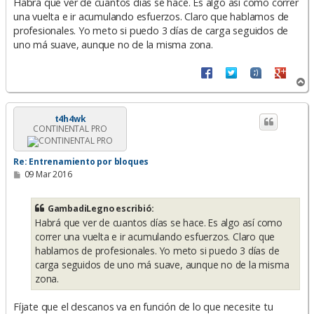
n
Habrá que ver de cuantos días se hace. Es algo así como correr
s
una vuelta e ir acumulando esfuerzos. Claro que hablamos de
a
profesionales. Yo meto si puedo 3 días de carga seguidos de
j
e
uno má suave, aunque no de la misma zona.
A
r
r
i
t4h4wk
CONTINENTAL PRO
b
a
Re: Entrenamiento por bloques
M
09 Mar 2016
e
n
s
GambadiLegno escribió:
a
Habrá que ver de cuantos días se hace. Es algo así como
j
e
correr una vuelta e ir acumulando esfuerzos. Claro que
hablamos de profesionales. Yo meto si puedo 3 días de
carga seguidos de uno má suave, aunque no de la misma
zona.
Fíjate que el descanos va en función de lo que necesite tu