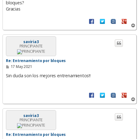
bloques?
j
e
Gracias
A
r
r
i
saviria3
PRINCIPIANTE
b
a
Re: Entrenamiento por bloques
M
17 May 2021
e
n
Sin duda son los mejores entrenamientos!!
s
a
j
e
A
r
r
i
saviria3
PRINCIPIANTE
b
a
Re: Entrenamiento por bloques