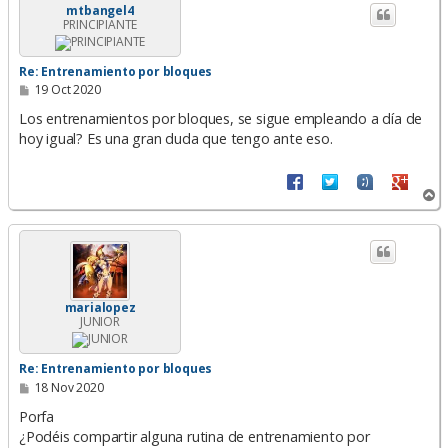
i
mtbangel4
PRINCIPIANTE
b
a
Re: Entrenamiento por bloques
M
19 Oct 2020
e
n
Los entrenamientos por bloques, se sigue empleando a día de
s
hoy igual? Es una gran duda que tengo ante eso.
a
j
e
A
r
r
i
b
a
marialopez
JUNIOR
Re: Entrenamiento por bloques
M
18 Nov 2020
e
n
Porfa
s
¿Podéis compartir alguna rutina de entrenamiento por
a