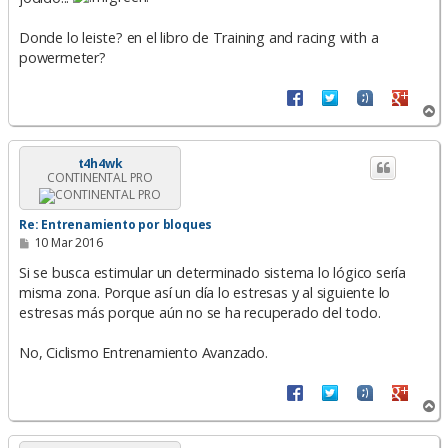
Donde lo leiste? en el libro de Training and racing with a
powermeter?
A
r
r
i
t4h4wk
CONTINENTAL PRO
b
a
Re: Entrenamiento por bloques
M
10 Mar 2016
e
n
Si se busca estimular un determinado sistema lo lógico sería
s
misma zona. Porque así un día lo estresas y al siguiente lo
a
estresas más porque aún no se ha recuperado del todo.
j
e
No, Ciclismo Entrenamiento Avanzado.
A
r
r