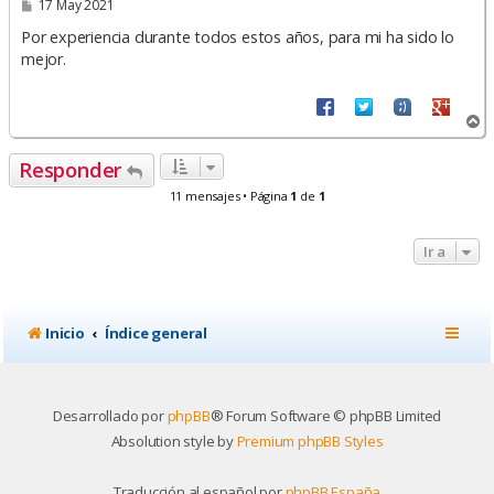
M
17 May 2021
e
n
Por experiencia durante todos estos años, para mi ha sido lo
s
mejor.
a
j
e
A
r
r
Responder
i
b
11 mensajes • Página
1
de
1
a
Ir a
Inicio
Índice general
Desarrollado por
phpBB
® Forum Software © phpBB Limited
Absolution style by
Premium phpBB Styles
Traducción al español por
phpBB España