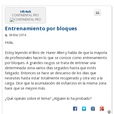
t4h4wk
CONTINENTAL PRO
Entrenamiento por bloques
M
04 Mar 2016
e
n
Hola,
s
a
Estoy leyendo el libro de Huner Allen y habla de que la mayoría
j
e
de profesionales hacen lo que se conoce como entrenamiento
por bloques. A grandes rasgos se trata de entrenar una
determinada zona varios días seguidos hasta que estés
fatigado. Entonces se hace un descanso de los dias que
necesites hasta estar totalmente recuperado y otra vez a la
carga. Dice que la acumulación de esfuerzos en la misma zona
hace que se mejore más.
¿Qué opináis sobre el tema? ¿Alguien lo ha probado?
A