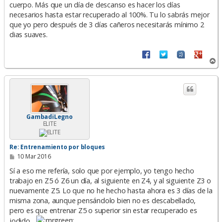
cuerpo. Más que un día de descanso es hacer los días
necesarios hasta estar recuperado al 100%. Tu lo sabrás mejor
que yo pero después de 3 días cañeros necesitarás mínimo 2
dias suaves.
A
r
r
i
b
a
GambadiLegno
ELITE
Re: Entrenamiento por bloques
M
10 Mar 2016
e
n
Sí a eso me refería, solo que por ejemplo, yo tengo hecho
s
trabajo en Z5 ó Z6 un día, al siguiente en Z4, y al siguiente Z3 o
a
nuevamente Z5. Lo que no he hecho hasta ahora es 3 días de la
j
e
misma zona, aunque pensándolo bien no es descabellado,
pero es que entrenar Z5 o superior sin estar recuperado es
jodido...