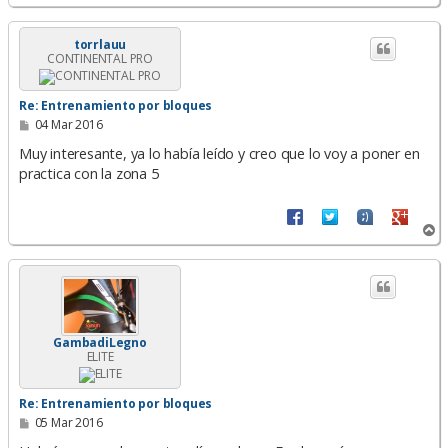
r
r
i
torrlauu
CONTINENTAL PRO
b
a
Re: Entrenamiento por bloques
M
04 Mar 2016
e
n
Muy interesante, ya lo había leído y creo que lo voy a poner en
s
practica con la zona 5
a
j
e
A
r
r
i
b
a
GambadiLegno
ELITE
Re: Entrenamiento por bloques
M
05 Mar 2016
e