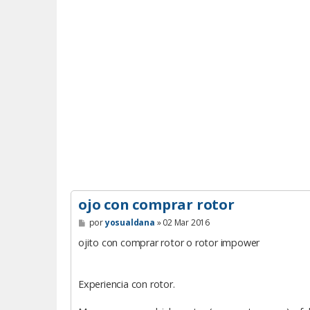
ojo con comprar rotor
M
por
yosualdana
»
02 Mar 2016
e
n
ojito con comprar rotor o rotor impower
s
a
j
e
Experiencia con rotor.