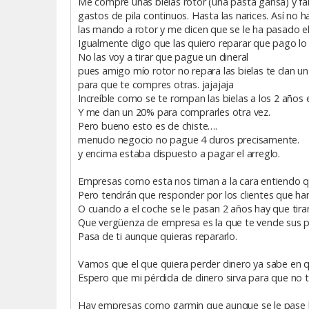
Me compre unas bielas rotor (una pasta gansa) y fa
gastos de pila continuos. Hasta las narices. Así no h
las mando a rotor y me dicen que se le ha pasado e
Igualmente digo que las quiero reparar que pago lo 
No las voy a tirar que pague un dineral
pues amigo mío rotor no repara las bielas te dan u
para que te compres otras. jajajaja
Increíble como se te rompan las bielas a los 2 años e
Y me dan un 20% para comprarles otra vez.
Pero bueno esto es de chiste….
menudo negocio no pague 4 duros precisamente.
y encima estaba dispuesto a pagar el arreglo.
Empresas como esta nos timan a la cara entiendo q
Pero tendrán que responder por los clientes que h
O cuando a el coche se le pasan 2 años hay que tira
Que vergüenza de empresa es la que te vende sus p
Pasa de ti aunque quieras repararlo.
Vamos que el que quiera perder dinero ya sabe en q
Espero que mi pérdida de dinero sirva para que no 
Hay empresas como garmin que aunque se le pase la