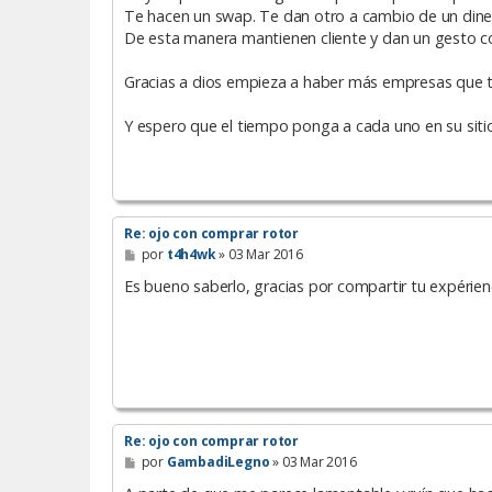
Te hacen un swap. Te dan otro a cambio de un diner
De esta manera mantienen cliente y dan un gesto co
Gracias a dios empieza a haber más empresas que 
Y espero que el tiempo ponga a cada uno en su siti
Re: ojo con comprar rotor
M
por
t4h4wk
»
03 Mar 2016
e
n
Es bueno saberlo, gracias por compartir tu expérienc
s
a
j
e
Re: ojo con comprar rotor
M
por
GambadiLegno
»
03 Mar 2016
e
n