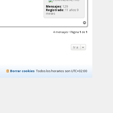
Mensajes:
129
Registrado:
11 años 9
meses
A
r
r
4 mensajes • Página
1
de
1
i
b
a
Ir a
Borrar cookies
Todos los horarios son
UTC+02:00