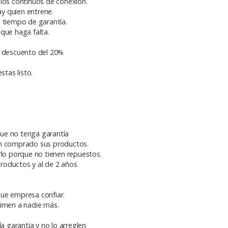
llos continuos de conexión.
ay quien entrene.
l tiempo de garantía.
que haga falta.
n descuento del 20%
stas listo.
ue no tenga garantía
an comprado sus productos.
rlo porque no tienen repuestos.
roductos y al de 2 años
ue empresa confiar.
timen a nadie más.
 garantia y no lo arreglen