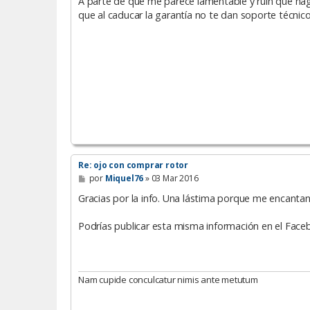
A parte de que me parece lamentable y ruín que haga
s
que al caducar la garantía no te dan soporte técnic
a
j
e
Re: ojo con comprar rotor
M
por
Miquel76
»
03 Mar 2016
e
n
Gracias por la info. Una lástima porque me encantan
s
a
Podrías publicar esta misma información en el Faceb
j
e
Nam cupide conculcatur nimis ante metutum