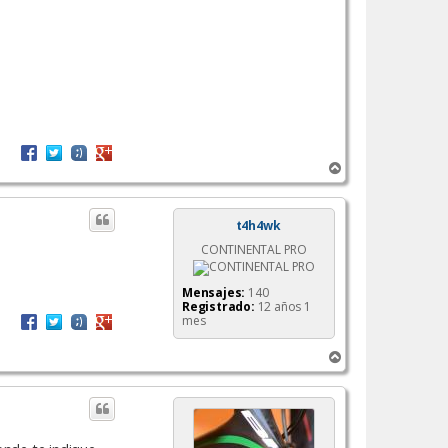
A
r
r
i
t4h4wk
b
CONTINENTAL PRO
a
Mensajes:
140
Registrado:
12 años 1
mes
A
r
r
i
b
a