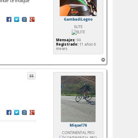
onde te indique
GambadiLegno
ELITE
Mensajes:
94
Registrado:
11 años 6
meses
A
r
r
i
b
a
Miquel76
CONTINENTAL PRO