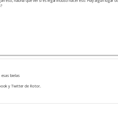
n eso, habría que ver si es legal incluso hacer eso. Hay algún lugar d
o?
 esas bielas
ook y Twitter de Rotor..