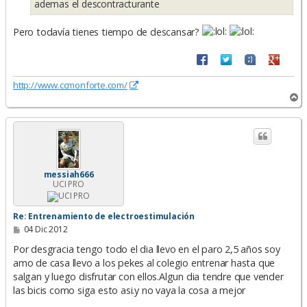
ademas el descontracturante
Pero todavía tienes tiempo de descansar?
http://www.ccmonforte.com/
A
r
r
i
b
a
messiah666
UCI PRO
Re: Entrenamiento de electroestimulación
M
04 Dic 2012
e
n
Por desgracia tengo todo el dia llevo en el paro 2,5 años soy
s
amo de casa llevo a los pekes al colegio entrenar hasta que
a
salgan y luego disfrutar con ellos.Algun dia tendre que vender
j
e
las bicis como siga esto asi.y no vaya la cosa a mejor