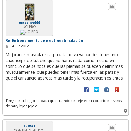
i
b
a
messiah666
UCI PRO
Re: Entrenamiento de electroestimulación
M
04 Dic 2012
e
n
Mejorar es muscular si la papata no va ya puedes tener unos
s
cuadriceps de la.leche que no haras nada como mucho en
a
sprint.Lo que se nota es que las piernas se pueden definir mas
j
e
muscularmente, que puedes tener mas fuerza en las patas y
que el cansancio aparece mas tarde y la recuperacion es antes
Tengo el culo gordo para que cuando te deje en un puerto me veas
de muy lejos jejeje
A
r
r
i
TRivas
CONTINENTAL PRO
b