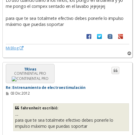
Lo uso cuando baño a los niños, los pongo en la bañera y yo
me pongo el compex sentado en el lavabo jejejejej
para que te sea totalmete efectivo debes ponerle lo impulso
máximo que puedas soportar
Mi Blog
A
r
r
i
TRivas
CONTINENTAL PRO
b
a
Re: Entrenamiento de electroestimulación
M
03 Dic 2012
e
n
s
fahrenheit escribió:
a
....
j
e
para que te sea totalmete efectivo debes ponerle lo
impulso máximo que puedas soportar