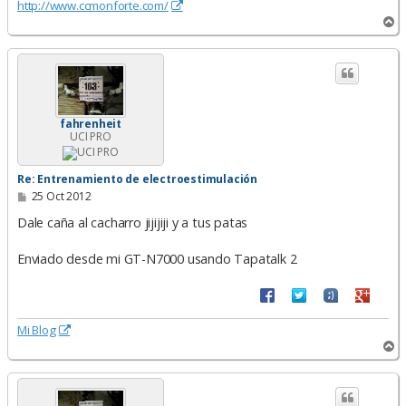
http://www.ccmonforte.com/
A
r
r
i
b
a
fahrenheit
UCI PRO
Re: Entrenamiento de electroestimulación
M
25 Oct 2012
e
n
Dale caña al cacharro jijijiji y a tus patas
s
a
Enviado desde mi GT-N7000 usando Tapatalk 2
j
e
Mi Blog
A
r
r
i