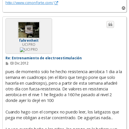
http://www.ccmonforte.com/
A
r
r
i
b
a
fahrenheit
UCI PRO
Re: Entrenamiento de electroestimulación
M
03 Dic 2012
e
n
pues de momento solo he hecho resistencia aerobica 1 dia a la
s
semana en cuadriceps (en el libro que tengo pone que solo
a
hacerla en cuadriceps), pero a partir de esta semana añadiré
j
e
otro día con fueza-resistencia. De valores en resistencia
aerobica en el nive 1 he llegado a 160 he pasado al nivel 2
donde ayer lo dejé en 100
Cuando hago con el compex no puedo leer, los latigazos que
pega me obligan a estar concentrado. De agujetas nada...