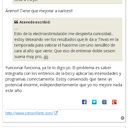
Ánimo!! Tiene que mejorar a narices!!
Acevedo escribió:
.....
Esto de la electroestimulación me despierta curiosidad...
estoy deseando ver los resultados que le da a Trivas en la
temporada para valorar el hacerme con uno sencillito de
cara al año que viene. Que eso de entrenar doble sesion
suena muy pro...jjjj.
Funcionar funciona, ya te lo digo yo. El problema es saber
integrarla con los entrenos de la bici y aplicar las intensidades y
programas correctamente. Estoy convencido que tiene un
potencial enorme, independientemente que yo no mejore nada
este año.
http://www.ccmonforte.com/
A
r
r