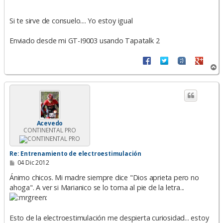
Si te sirve de consuelo.... Yo estoy igual
Enviado desde mi GT-I9003 usando Tapatalk 2
A
r
r
i
b
a
Acevedo
CONTINENTAL PRO
Re: Entrenamiento de electroestimulación
M
04 Dic 2012
e
n
Ánimo chicos. Mi madre siempre dice "Dios aprieta pero no
s
ahoga". A ver si Marianico se lo toma al pie de la letra...
a
j
e
Esto de la electroestimulación me despierta curiosidad... estoy