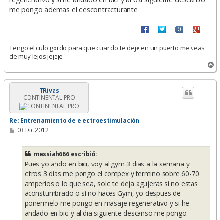
me pongo ademas el descontracturante
Tengo el culo gordo para que cuando te deje en un puerto me veas
de muy lejos jejeje
A
r
r
i
TRivas
CONTINENTAL PRO
b
a
Re: Entrenamiento de electroestimulación
M
03 Dic 2012
e
n
s
messiah666 escribió:
a
Pues yo ando en bici, voy al gym 3 dias a la semana y
j
e
otros 3 dias me pongo el compex y termino sobre 60-70
amperios o lo que sea, solo te deja agujeras si no estas
aconstumbrado o si no haces Gym, yo despues de
ponermelo me pongo en masaje regenerativo y si he
andado en bici y al dia siguiente descanso me pongo