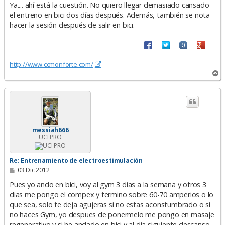
Ya.... ahí está la cuestión. No quiero llegar demasiado cansado
el entreno en bici dos días después. Además, también se nota
hacer la sesión después de salir en bici.
http://www.ccmonforte.com/
A
r
r
i
b
a
messiah666
UCI PRO
Re: Entrenamiento de electroestimulación
M
03 Dic 2012
e
n
Pues yo ando en bici, voy al gym 3 dias a la semana y otros 3
s
dias me pongo el compex y termino sobre 60-70 amperios o lo
a
que sea, solo te deja agujeras si no estas aconstumbrado o si
j
e
no haces Gym, yo despues de ponermelo me pongo en masaje
regenerativo y si he andado en bici y al dia siguiente descanso