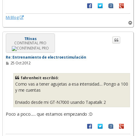
Mi Blog
A
r
r
i
TRivas
CONTINENTAL PRO
b
a
Re: Entrenamiento de electroestimulación
M
25 Oct 2012
e
n
s
fahrenheit escribió:
a
Como vas a tener agujetas a esa intensidad.... Pongo a 100
j
e
y me cuentas
Enviado desde mi GT-N7000 usando Tapatalk 2
Poco a poco...... que estamos empezando :D