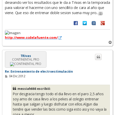
deseando ver los resultados que le da a Trivas en la temporada
para valorar el hacerme con uno sencillito de cara al año que
viene. Que eso de entrenar doble sesion suena muy pro...jjjj.
http://www.ccdelafuente.com/
A
r
r
i
TRivas
CONTINENTAL PRO
b
a
Re: Entrenamiento de electroestimulación
M
04 Dic 2012
e
n
s
messiah666 escribió:
a
Por desgracia tengo todo el dia llevo en el paro 2,5 años
j
e
soy amo de casa llevo a los pekes al colegio entrenar
hasta que salgan y luego disfrutar con ellos.Algun dia
tendre que vender las bicis como siga esto asi.y no vaya la
cosa a mejor