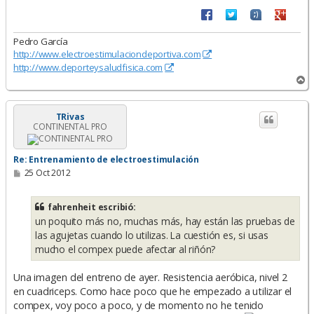
Pedro García
http://www.electroestimulaciondeportiva.com
http://www.deporteysaludfisica.com
A
r
r
i
TRivas
CONTINENTAL PRO
b
a
Re: Entrenamiento de electroestimulación
M
25 Oct 2012
e
n
s
fahrenheit escribió:
a
un poquito más no, muchas más, hay están las pruebas de
j
e
las agujetas cuando lo utilizas. La cuestión es, si usas
mucho el compex puede afectar al riñón?
Una imagen del entreno de ayer. Resistencia aeróbica, nivel 2
en cuadriceps. Como hace poco que he empezado a utilizar el
compex, voy poco a poco, y de momento no he tenido