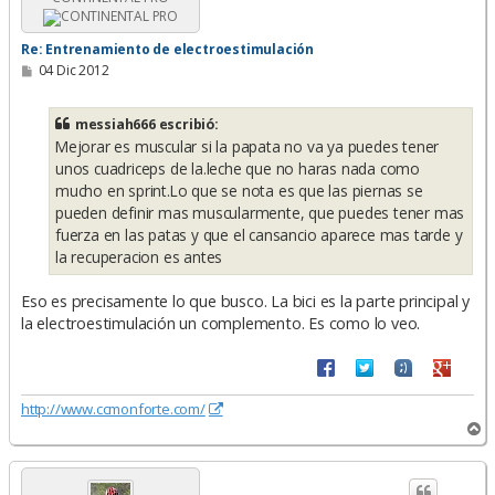
a
Re: Entrenamiento de electroestimulación
M
04 Dic 2012
e
n
s
messiah666 escribió:
a
Mejorar es muscular si la papata no va ya puedes tener
j
e
unos cuadriceps de la.leche que no haras nada como
mucho en sprint.Lo que se nota es que las piernas se
pueden definir mas muscularmente, que puedes tener mas
fuerza en las patas y que el cansancio aparece mas tarde y
la recuperacion es antes
Eso es precisamente lo que busco. La bici es la parte principal y
la electroestimulación un complemento. Es como lo veo.
http://www.ccmonforte.com/
A
r
r
i