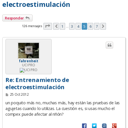
electroestimulación
Responder
Página
5
de
7
126 mensajes
1
3
4
5
6
7
Anterior
Siguiente
…
fahrenheit
UCI PRO
Re: Entrenamiento de
electroestimulación
M
25 Oct 2012
e
n
un poquito más no, muchas más, hay están las pruebas de las
s
agujetas cuando lo utilizas. La cuestión es, si usas mucho el
a
compex puede afectar al riñón?
j
e