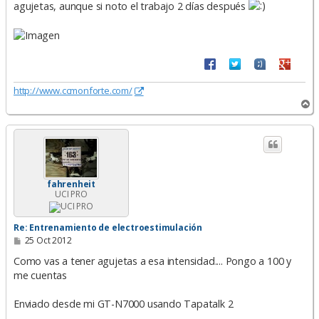
agujetas, aunque si noto el trabajo 2 días después
http://www.ccmonforte.com/
A
r
r
i
b
a
fahrenheit
UCI PRO
Re: Entrenamiento de electroestimulación
M
25 Oct 2012
e
n
Como vas a tener agujetas a esa intensidad.... Pongo a 100 y
s
me cuentas
a
j
e
Enviado desde mi GT-N7000 usando Tapatalk 2