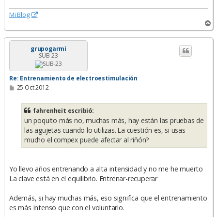
Mi Blog
A
r
r
i
grupogarmi
SUB-23
b
a
Re: Entrenamiento de electroestimulación
M
25 Oct 2012
e
n
s
fahrenheit escribió:
a
un poquito más no, muchas más, hay están las pruebas de
j
e
las agujetas cuando lo utilizas. La cuestión es, si usas
mucho el compex puede afectar al riñón?
Yo llevo años entrenando a alta intensidad y no me he muerto
La clave está en el equilibrio. Entrenar-recuperar
Además, si hay muchas más, eso significa que el entrenamiento
es más intenso que con el voluntario.