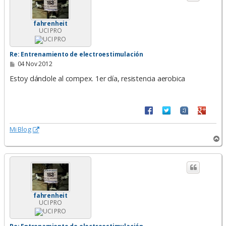
b
a
fahrenheit
UCI PRO
Re: Entrenamiento de electroestimulación
M
04 Nov 2012
e
n
Estoy dándole al compex. 1er día, resistencia aerobica
s
a
j
e
Mi Blog
A
r
r
i
b
a
fahrenheit
UCI PRO