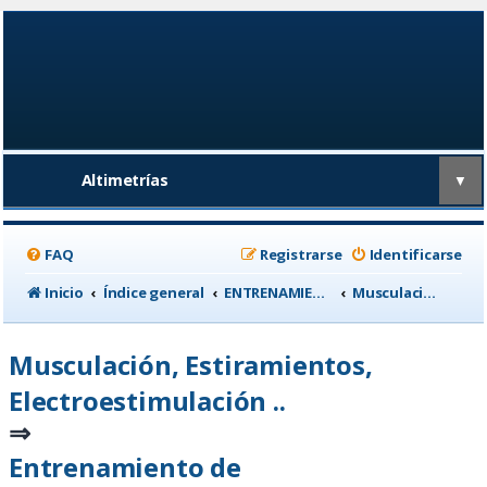
Altimetrías
▼
FAQ
Registrarse
Identificarse
Inicio
Índice general
ENTRENAMIENTO, medicina deportiva y nutrición
Musculación, Estiramientos, Electroestimulación ..
Musculación, Estiramientos,
Electroestimulación ..
⇒
Entrenamiento de