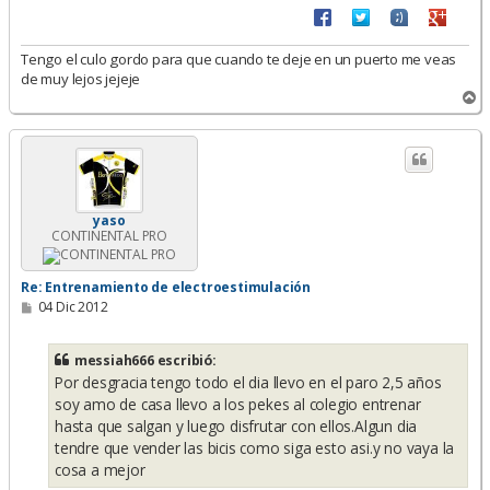
Tengo el culo gordo para que cuando te deje en un puerto me veas
de muy lejos jejeje
A
r
r
i
b
a
yaso
CONTINENTAL PRO
Re: Entrenamiento de electroestimulación
M
04 Dic 2012
e
n
s
messiah666 escribió:
a
Por desgracia tengo todo el dia llevo en el paro 2,5 años
j
e
soy amo de casa llevo a los pekes al colegio entrenar
hasta que salgan y luego disfrutar con ellos.Algun dia
tendre que vender las bicis como siga esto asi.y no vaya la
cosa a mejor