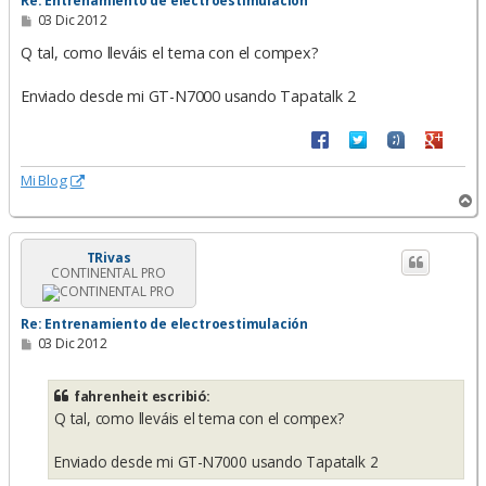
Re: Entrenamiento de electroestimulación
M
03 Dic 2012
e
n
Q tal, como lleváis el tema con el compex?
s
a
Enviado desde mi GT-N7000 usando Tapatalk 2
j
e
Mi Blog
A
r
r
i
TRivas
CONTINENTAL PRO
b
a
Re: Entrenamiento de electroestimulación
M
03 Dic 2012
e
n
s
fahrenheit escribió:
a
Q tal, como lleváis el tema con el compex?
j
e
Enviado desde mi GT-N7000 usando Tapatalk 2