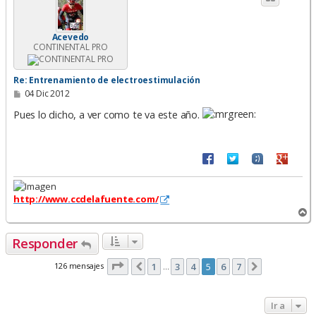
b
a
Acevedo
CONTINENTAL PRO
Re: Entrenamiento de electroestimulación
M
04 Dic 2012
e
n
Pues lo dicho, a ver como te va este año.
s
a
j
e
http://www.ccdelafuente.com/
A
r
r
Responder
i
b
Página
5
de
7
126 mensajes
1
3
4
5
6
7
Anterior
Siguiente
…
a
Ir a