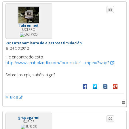
r
i
b
a
fahrenheit
UCI PRO
Re: Entrenamiento de electroestimulación
M
24 Oct 2012
e
n
He encontrado esto
s
http://www.anabolandia.com/foro-culturi ... mpex/?wap2
a
j
e
Sobre los cpk, sabéis algo?
Mi Blog
A
r
r
i
grupogarmi
SUB-23
b
a