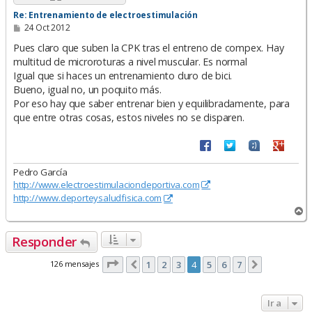
Re: Entrenamiento de electroestimulación
M
24 Oct 2012
e
n
Pues claro que suben la CPK tras el entreno de compex. Hay
s
multitud de microroturas a nivel muscular. Es normal
a
Igual que si haces un entrenamiento duro de bici.
j
e
Bueno, igual no, un poquito más.
Por eso hay que saber entrenar bien y equilibradamente, para
que entre otras cosas, estos niveles no se disparen.
Pedro García
http://www.electroestimulaciondeportiva.com
http://www.deporteysaludfisica.com
A
r
r
Responder
i
b
Página
4
de
7
126 mensajes
1
2
3
4
5
6
7
Anterior
Siguiente
a
Ir a