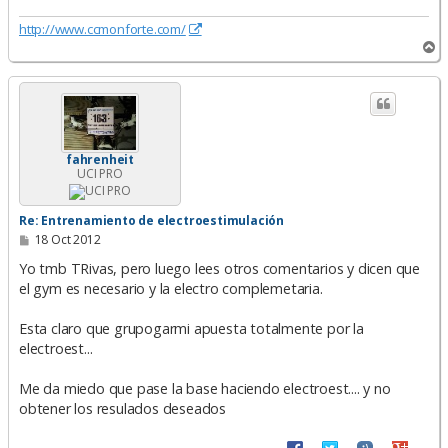
http://www.ccmonforte.com/
A
r
r
i
b
a
fahrenheit
UCI PRO
Re: Entrenamiento de electroestimulación
M
18 Oct 2012
e
n
Yo tmb TRivas, pero luego lees otros comentarios y dicen que
s
el gym es necesario y la electro complemetaria.
a
j
e
Esta claro que grupogarmi apuesta totalmente por la
electroest...
Me da miedo que pase la base haciendo electroest.... y no
obtener los resulados deseados