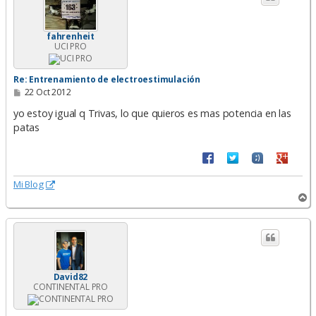
b
a
fahrenheit
UCI PRO
Re: Entrenamiento de electroestimulación
M
22 Oct 2012
e
n
yo estoy igual q Trivas, lo que quieros es mas potencia en las
s
patas
a
j
e
Mi Blog
A
r
r
i
b
a
David82
CONTINENTAL PRO