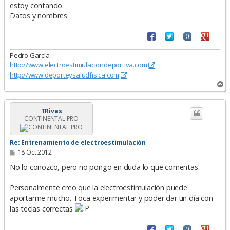
estoy contando.
Datos y nombres.
Pedro García
http://www.electroestimulaciondeportiva.com
http://www.deporteysaludfisica.com
A
r
r
i
TRivas
CONTINENTAL PRO
b
a
Re: Entrenamiento de electroestimulación
M
18 Oct 2012
e
n
No lo conozco, pero no pongo en duda lo que comentas.
s
a
Personalmente creo que la electroestimulación puede
j
e
aportarme mucho. Toca experimentar y poder dar un día con
las teclas correctas