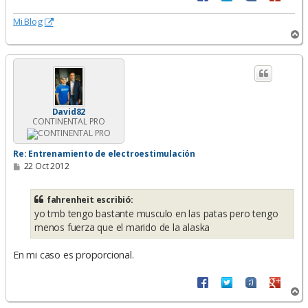
Mi Blog
A
r
r
i
b
a
David82
CONTINENTAL PRO
Re: Entrenamiento de electroestimulación
M
22 Oct 2012
e
n
s
fahrenheit escribió:
a
yo tmb tengo bastante musculo en las patas pero tengo
j
e
menos fuerza que el marido de la alaska
En mi caso es proporcional.
A
r