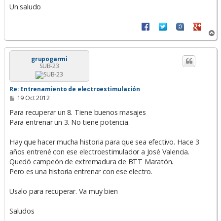
Un saludo
A
r
r
i
grupogarmi
SUB-23
b
a
Re: Entrenamiento de electroestimulación
M
19 Oct 2012
e
n
Para recuperar un 8. Tiene buenos masajes
s
Para entrenar un 3. No tiene potencia.
a
j
e
Hay que hacer mucha historia para que sea efectivo. Hace 3
años entrené con ese electroestimulador a José Valencia.
Quedó campeón de extremadura de BTT Maratón.
Pero es una historia entrenar con ese electro.
Usalo para recuperar. Va muy bien
Saludos