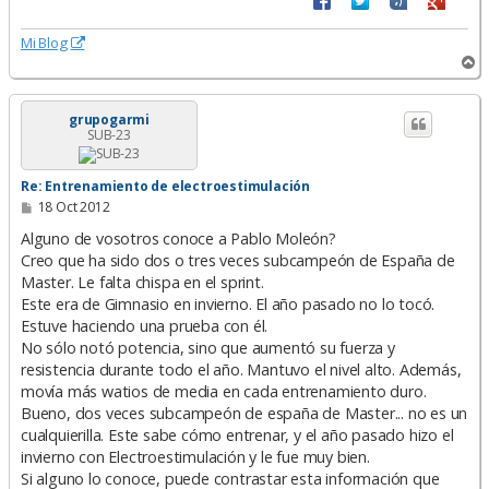
Mi Blog
A
r
r
i
grupogarmi
SUB-23
b
a
Re: Entrenamiento de electroestimulación
M
18 Oct 2012
e
n
Alguno de vosotros conoce a Pablo Moleón?
s
Creo que ha sido dos o tres veces subcampeón de España de
a
Master. Le falta chispa en el sprint.
j
e
Este era de Gimnasio en invierno. El año pasado no lo tocó.
Estuve haciendo una prueba con él.
No sólo notó potencia, sino que aumentó su fuerza y
resistencia durante todo el año. Mantuvo el nivel alto. Además,
movía más watios de media en cada entrenamiento duro.
Bueno, dos veces subcampeón de españa de Master... no es un
cualquierilla. Este sabe cómo entrenar, y el año pasado hizo el
invierno con Electroestimulación y le fue muy bien.
Si alguno lo conoce, puede contrastar esta información que