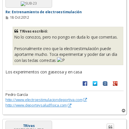
a
Re: Entrenamiento de electroestimulación
M
18 Oct 2012
e
n
s
TRivas escribió:
a
No lo conozco, pero no pongo en duda lo que comentas.
j
e
Personalmente creo que la electroestimulación puede
aportarme mucho. Toca experimentar y poder dar un día
con las teclas correctas
Los experimentos con gaseosa y en casa
Pedro García
http://www.electroestimulaciondeportiva.com
http://www.deporteysaludfisica.com
A
r
r
i
TRivas