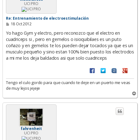
UCI PRO
Re: Entrenamiento de electroestimulación
M
18 Oct 2012
e
n
Yo hago Gym y electro, pero reconozco que el electro en
s
cuadriceps si , pero en gemelos o isioquibilaes es un puto
a
coñazo y en gemelos te los pueden dejar tocados ya que es un
j
e
musculo pequeño y sino estan 100% bien puesto los electrodos
a mi me los deja baldados asi que solo cuadriceps
Tengo el culo gordo para que cuando te deje en un puerto me veas
de muy lejos jejeje
A
r
r
i
b
a
fahrenheit
UCI PRO