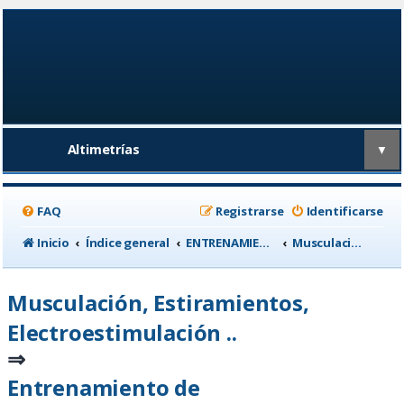
Altimetrías
▼
FAQ
Registrarse
Identificarse
Inicio
Índice general
ENTRENAMIENTO, medicina deportiva y nutrición
Musculación, Estiramientos, Electroestimulación ..
Musculación, Estiramientos,
Electroestimulación ..
⇒
Entrenamiento de