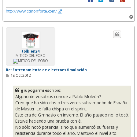
http://www.ccmonforte.com/
A
r
r
i
b
a
tolkien24
MITICO DEL FORO
Re: Entrenamiento de electroestimulación
M
18 Oct 2012
e
n
s
grupogarmi escribió:
a
Alguno de vosotros conoce a Pablo Moleón?
j
e
Creo que ha sido dos o tres veces subcampeón de España
de Master. Le falta chispa en el sprint.
Este era de Gimnasio en invierno. El año pasado no lo tocó.
Estuve haciendo una prueba con él.
No sólo notó potencia, sino que aumentó su fuerza y
resistencia durante todo el año. Mantuvo el nivel alto.