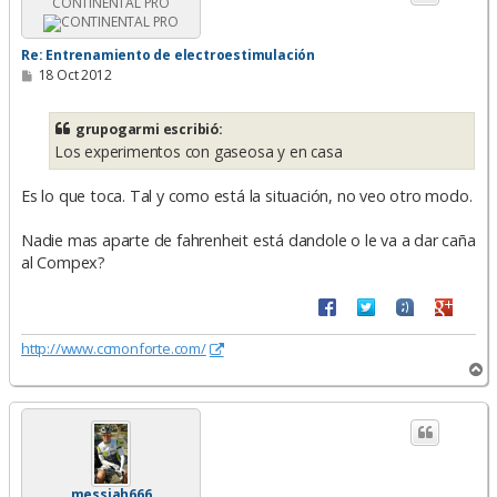
CONTINENTAL PRO
b
a
Re: Entrenamiento de electroestimulación
M
18 Oct 2012
e
n
s
grupogarmi escribió:
a
Los experimentos con gaseosa y en casa
j
e
Es lo que toca. Tal y como está la situación, no veo otro modo.
Nadie mas aparte de fahrenheit está dandole o le va a dar caña
al Compex?
http://www.ccmonforte.com/
A
r
r
i
b
a
messiah666