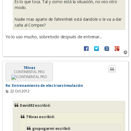
Es lo que toca. Tal y como está la situación, no veo otro
modo.
Nadie mas aparte de fahrenheit está dandole o le va a dar
caña al Compex?
Yo lo uso mucho, sobretodo después de entrenar...
A
r
r
i
TRivas
CONTINENTAL PRO
b
a
Re: Entrenamiento de electroestimulación
M
22 Oct 2012
e
n
s
David82 escribió:
a
j
e
TRivas escribió:
grupogarmi escribió: