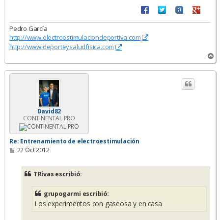
Pedro García
http://www.electroestimulaciondeportiva.com
http://www.deporteysaludfisica.com
A
r
r
i
b
a
David82
CONTINENTAL PRO
Re: Entrenamiento de electroestimulación
M
22 Oct 2012
e
n
s
TRivas escribió:
a
j
e
grupogarmi escribió:
Los experimentos con gaseosa y en casa