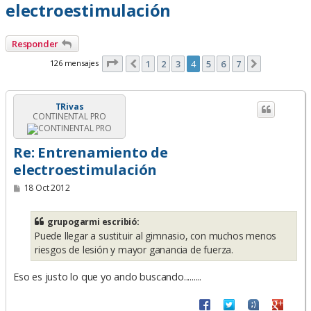
electroestimulación
Responder
Página
4
de
7
126 mensajes
1
2
3
4
5
6
7
Anterior
Siguiente
TRivas
CONTINENTAL PRO
Re: Entrenamiento de
electroestimulación
M
18 Oct 2012
e
n
s
grupogarmi escribió:
a
Puede llegar a sustituir al gimnasio, con muchos menos
j
e
riesgos de lesión y mayor ganancia de fuerza.
Eso es justo lo que yo ando buscando.........