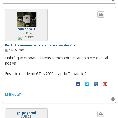
r
r
i
b
a
fahrenheit
UCI PRO
Re: Entrenamiento de electroestimulación
M
18 Oct 2012
e
n
Habrá que probar.... TRivas vamos comentando a ver que tal
s
nos va
a
j
e
Enviado desde mi GT-N7000 usando Tapatalk 2
Mi Blog
A
r
r
i
grupogarmi
SUB-23
b