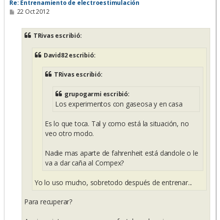
Re: Entrenamiento de electroestimulación
M
22 Oct 2012
e
n
s
TRivas escribió:
a
j
e
David82 escribió:
TRivas escribió:
grupogarmi escribió:
Los experimentos con gaseosa y en casa
Es lo que toca. Tal y como está la situación, no
veo otro modo.
Nadie mas aparte de fahrenheit está dandole o le
va a dar caña al Compex?
Yo lo uso mucho, sobretodo después de entrenar...
Para recuperar?