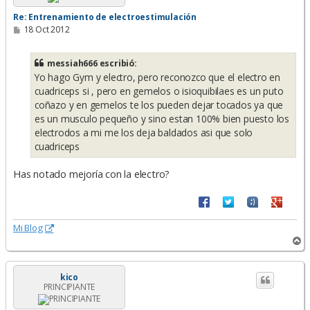
Re: Entrenamiento de electroestimulación
M
18 Oct 2012
e
n
s
messiah666 escribió:
a
Yo hago Gym y electro, pero reconozco que el electro en
j
e
cuadriceps si , pero en gemelos o isioquibilaes es un puto
coñazo y en gemelos te los pueden dejar tocados ya que
es un musculo pequeño y sino estan 100% bien puesto los
electrodos a mi me los deja baldados asi que solo
cuadriceps
Has notado mejoría con la electro?
Mi Blog
A
r
r
i
kico
PRINCIPIANTE
b
a