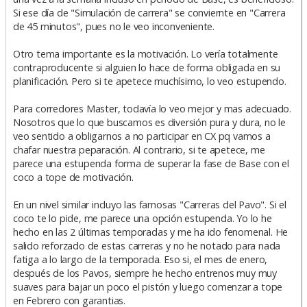
Si ese día de "Simulación de carrera" se conviernte en "Carrera
de 45 minutos", pues no le veo inconveniente.
Otro tema importante es la motivación. Lo vería totalmente
contraproducente si alguien lo hace de forma obligada en su
planificación. Pero si te apetece muchísimo, lo veo estupendo.
Para corredores Master, todavía lo veo mejor y mas adecuado.
Nosotros que lo que buscamos es diversión pura y dura, no le
veo sentido a obligarnos a no participar en CX pq vamos a
chafar nuestra peparación. Al contrario, si te apetece, me
parece una estupenda forma de superar la fase de Base con el
coco a tope de motivación.
En un nivel similar incluyo las famosas "Carreras del Pavo". Si el
coco te lo pide, me parece una opción estupenda. Yo lo he
hecho en las 2 últimas temporadas y me ha ido fenomenal. He
salido reforzado de estas carreras y no he notado para nada
fatiga a lo largo de la temporada. Eso si, el mes de enero,
después de los Pavos, siempre he hecho entrenos muy muy
suaves para bajar un poco el pistón y luego comenzar a tope
en Febrero con garantias.