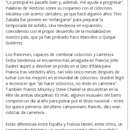
“Lo principal es pasarlo bien y, además, me ayuda a progresar”.
Palabras de Ventoso sobre su coqueteo con el ciclocross.
Iniciativa con acento cántabro, ya que hace algunos años Tino
Zaballa fue pionero en “enfangarse” para preparar la
temporada de asfalto. Una tendencia en expansión,
coincidiendo con el propio desarrollo de la modalidad en
nuestro país, que ya han probado Paco Mancebo o Quique
Gutiérrez.
Los franceses, capaces de combinar ciclocross y carretera
Dicha tendencia se encuentra más arraigada en Francia: John
Gadret aspiró a devolver un podio en el Giro d’Italia para
Francia tras veintidós años, tan sólo cinco meses después de
luchar con los mejores en el mundial de ciclocross. Gradret llegó
a reconocer que “sin hacer ciclocross, no rindo en carretera”.
También Francis Mourey y Steve Chainel se encuentran en la
élite de ambas disciplinas. Es más, algunos inusuales del barro
compiten un día al año para pelear por el título nacional – entre
los quince primeros del último campeonato francés, diez eran
ciclistas de carretera-.
Estas diferencias entre España y Francia tienen, entre otros, un
componente histórico, ya que hace sesenta años Jean Robic