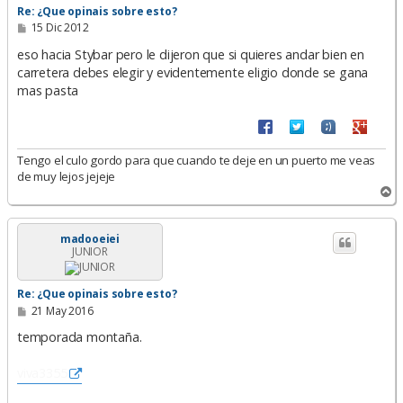
Re: ¿Que opinais sobre esto?
M
15 Dic 2012
e
n
eso hacia Stybar pero le dijeron que si quieres andar bien en
s
carretera debes elegir y evidentemente eligio donde se gana
a
mas pasta
j
e
Tengo el culo gordo para que cuando te deje en un puerto me veas
de muy lejos jejeje
A
r
r
i
madooeiei
JUNIOR
b
a
Re: ¿Que opinais sobre esto?
M
21 May 2016
e
n
temporada montaña.
s
a
viva3355
j
e