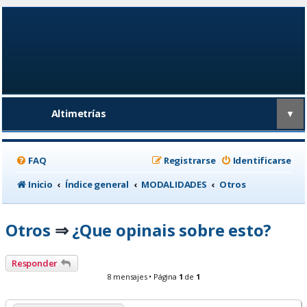
Altimetrías
▼
FAQ
Registrarse
Identificarse
Inicio
Índice general
MODALIDADES
Otros
Otros
¿Que opinais sobre esto?
⇒
Responder
8 mensajes • Página
1
de
1