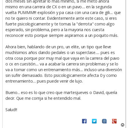
dos meses sin apretar lo más minimo, si me meto ahora
mismo en una carrera de CX o en un pavo.... en la segunda
vuelta PUMMM!!! explosión y pa casa con una cara de gili.... que
no te quiero ni contar. Evidentemente ante este caso, si eres
fuerte psicologicamente y te tomas la "derrota" como algo
esperado, sin problema, pero a la mayoria nos cuesta
reconocer esto porque siempre aspiramos a un poquito más.
Ahora bien, hablando de un pro, un elite, un tipo que lleve
muchísimos años dando pedales o un superclase..... pues es
otra cosa porque por muy mal que vaya en la carrera del pavo
o cx en cuestión.... va a acabar la carrera sin problemas y se lo
va a tomar como un entrenamiento más.... incluso una diversión
sin sufrir demasiado. Esto psicologicamente afecta 0 y como
entrenamiento.... pues puede venir de lujo.
Bueno... eso es lo que creo que martesjueves o David, quería
decir. Que me corrija si he entendido mal.
Salud!!
A