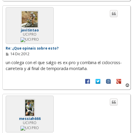
r
r
i
b
a
javitintao
UCI PRO
Re: ¿Que opinais sobre esto?
M
14 Dic 2012
e
n
un colega con el que salgo es ex-pro y combina el ciclocross-
s
carretera y al final de temporada montaña.
a
j
e
A
r
r
i
b
a
messiah666
UCI PRO