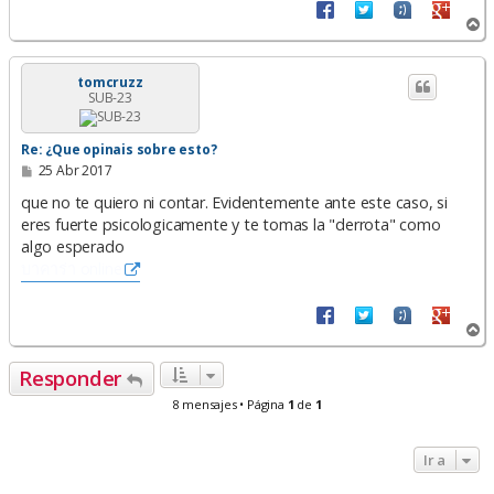
A
r
r
i
tomcruzz
SUB-23
b
a
Re: ¿Que opinais sobre esto?
M
25 Abr 2017
e
n
que no te quiero ni contar. Evidentemente ante este caso, si
s
eres fuerte psicologicamente y te tomas la "derrota" como
a
algo esperado
j
e
บาคาร่า online
A
r
r
Responder
i
b
8 mensajes • Página
1
de
1
a
Ir a