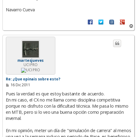
Navarro Cueva
A
r
r
i
b
a
martesjueves
UCI PRO
Re: ¿Que opinais sobre esto?
M
16 Dic 2011
e
n
Pues la verdad es que estoy bastante de acuerdo.
s
En mi caso, el CX no me llama como disciplina competitiva
a
porque no disfruto con la dificultad técnica. Me pasa lo mismo
j
e
en MTB, pero si lo veo una buena opción como preparación
invernal.
En mi opinión, meter un día de "simulación de carrera" al menos
una vez a la semana incluso en periodo de Base, es beneficioso.