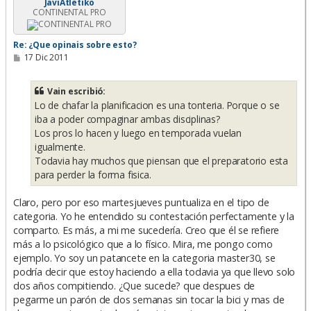
JaviAtletiko
CONTINENTAL PRO
Re: ¿Que opinais sobre esto?
M
17 Dic 2011
e
n
s
Vain escribió:
a
Lo de chafar la planificacion es una tonteria. Porque o se
j
e
iba a poder compaginar ambas disciplinas?
Los pros lo hacen y luego en temporada vuelan
igualmente.
Todavia hay muchos que piensan que el preparatorio esta
para perder la forma fisica.
Claro, pero por eso martesjueves puntualiza en el tipo de
categoria. Yo he entendido su contestación perfectamente y la
comparto. Es más, a mi me sucedería. Creo que él se refiere
más a lo psicológico que a lo físico. Mira, me pongo como
ejemplo. Yo soy un patancete en la categoria master30, se
podría decir que estoy haciendo a ella todavia ya que llevo solo
dos años compitiendo. ¿Que sucede? que despues de
pegarme un parón de dos semanas sin tocar la bici y mas de