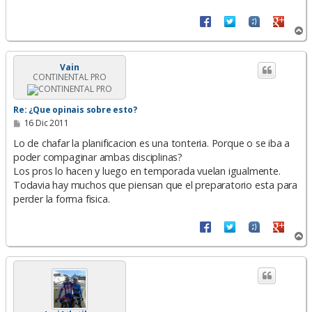
A
r
r
i
Vain
CONTINENTAL PRO
b
a
Re: ¿Que opinais sobre esto?
M
16 Dic 2011
e
n
Lo de chafar la planificacion es una tonteria. Porque o se iba a
s
poder compaginar ambas disciplinas?
a
Los pros lo hacen y luego en temporada vuelan igualmente.
j
e
Todavia hay muchos que piensan que el preparatorio esta para
perder la forma fisica.
A
r
r
i
b
a