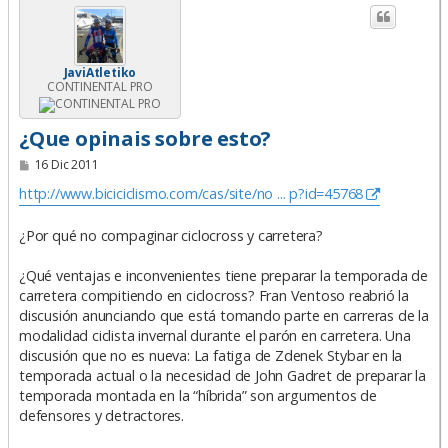
JaviAtletiko
CONTINENTAL PRO
¿Que opinais sobre esto?
M
16 Dic 2011
e
n
http://www.biciciclismo.com/cas/site/no ... p?id=45768
s
a
j
¿Por qué no compaginar ciclocross y carretera?
e
¿Qué ventajas e inconvenientes tiene preparar la temporada de
carretera compitiendo en ciclocross? Fran Ventoso reabrió la
discusión anunciando que está tomando parte en carreras de la
modalidad ciclista invernal durante el parón en carretera. Una
discusión que no es nueva: La fatiga de Zdenek Stybar en la
temporada actual o la necesidad de John Gadret de preparar la
temporada montada en la “híbrida” son argumentos de
defensores y detractores.