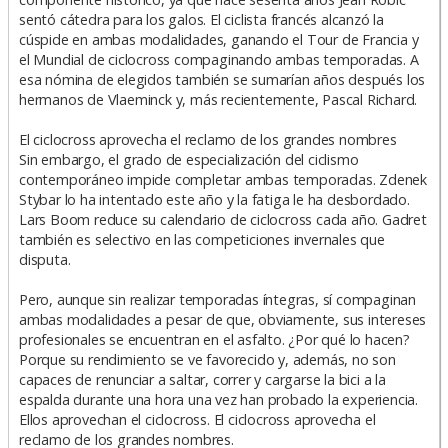
sentó cátedra para los galos. El ciclista francés alcanzó la
cúspide en ambas modalidades, ganando el Tour de Francia y
el Mundial de ciclocross compaginando ambas temporadas. A
esa nómina de elegidos también se sumarían años después los
hermanos de Vlaeminck y, más recientemente, Pascal Richard.
El ciclocross aprovecha el reclamo de los grandes nombres
Sin embargo, el grado de especialización del ciclismo
contemporáneo impide completar ambas temporadas. Zdenek
Stybar lo ha intentado este año y la fatiga le ha desbordado.
Lars Boom reduce su calendario de ciclocross cada año. Gadret
también es selectivo en las competiciones invernales que
disputa.
Pero, aunque sin realizar temporadas íntegras, sí compaginan
ambas modalidades a pesar de que, obviamente, sus intereses
profesionales se encuentran en el asfalto. ¿Por qué lo hacen?
Porque su rendimiento se ve favorecido y, además, no son
capaces de renunciar a saltar, correr y cargarse la bici a la
espalda durante una hora una vez han probado la experiencia.
Ellos aprovechan el ciclocross. El ciclocross aprovecha el
reclamo de los grandes nombres.