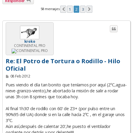
Responder
58 mensajes
1
2
3
Anterior
Siguiente
kroko
CONTINENTAL PRO
Re: El Potro de Tortura o Rodillo - Hilo
Oficial
M
08 Feb 2012
e
n
Pues viendo el día tan bonito que teníamos por aquí (2ºC,agua-
s
nieve-granizo-viento),he abortado la misión de salir a rodar
a
unas 3h con 8 sprines que tocaba hoy.
j
e
Al final 1h30' de rodillo con 60' de Z3+ (por pulso entre un
90%95 del UA) donde si en la calle hacía 2ºC , en el garaje unos
3ºC.
Aún así,después de calentar 20',he puesto el ventilador
oscilante,por detrás y por delante!!!!