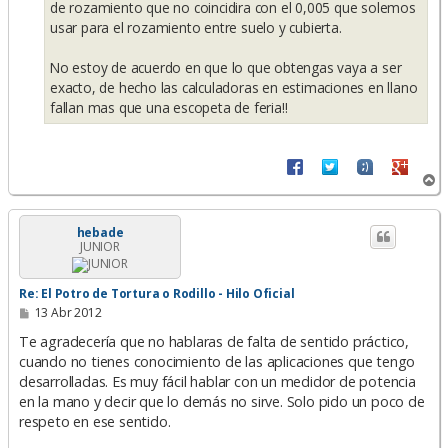
de rozamiento que no coincidira con el 0,005 que solemos
usar para el rozamiento entre suelo y cubierta.
No estoy de acuerdo en que lo que obtengas vaya a ser
exacto, de hecho las calculadoras en estimaciones en llano
fallan mas que una escopeta de feria!!
A
r
r
i
hebade
JUNIOR
b
a
Re: El Potro de Tortura o Rodillo - Hilo Oficial
M
13 Abr 2012
e
n
Te agradecería que no hablaras de falta de sentido práctico,
s
cuando no tienes conocimiento de las aplicaciones que tengo
a
desarrolladas. Es muy fácil hablar con un medidor de potencia
j
e
en la mano y decir que lo demás no sirve. Solo pido un poco de
respeto en ese sentido.