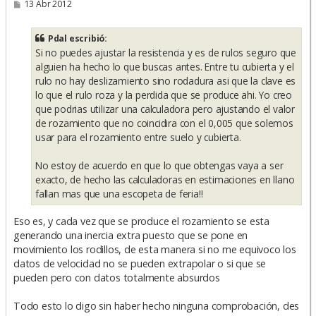
M
13 Abr 2012
e
n
s
Pdal escribió:
a
Si no puedes ajustar la resistencia y es de rulos seguro que
j
e
alguien ha hecho lo que buscas antes. Entre tu cubierta y el
rulo no hay deslizamiento sino rodadura asi que la clave es
lo que el rulo roza y la perdida que se produce ahi. Yo creo
que podrias utilizar una calculadora pero ajustando el valor
de rozamiento que no coincidira con el 0,005 que solemos
usar para el rozamiento entre suelo y cubierta.
No estoy de acuerdo en que lo que obtengas vaya a ser
exacto, de hecho las calculadoras en estimaciones en llano
fallan mas que una escopeta de feria!!
Eso es, y cada vez que se produce el rozamiento se esta
generando una inercia extra puesto que se pone en
movimiento los rodillos, de esta manera si no me equivoco los
datos de velocidad no se pueden extrapolar o si que se
pueden pero con datos totalmente absurdos
Todo esto lo digo sin haber hecho ninguna comprobación, des