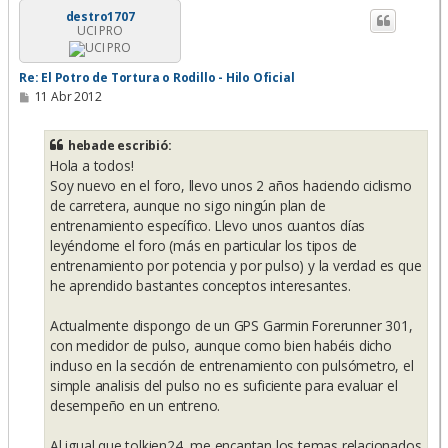
i
destro1707
UCI PRO
b
a
Re: El Potro de Tortura o Rodillo - Hilo Oficial
M
11 Abr 2012
e
n
s
hebade escribió:
a
Hola a todos!
j
e
Soy nuevo en el foro, llevo unos 2 años haciendo ciclismo
de carretera, aunque no sigo ningún plan de
entrenamiento específico. Llevo unos cuantos días
leyéndome el foro (más en particular los tipos de
entrenamiento por potencia y por pulso) y la verdad es que
he aprendido bastantes conceptos interesantes.
Actualmente dispongo de un GPS Garmin Forerunner 301,
con medidor de pulso, aunque como bien habéis dicho
incluso en la sección de entrenamiento con pulsómetro, el
simple analisis del pulso no es suficiente para evaluar el
desempeño en un entreno.
Al igual que tolkien24, me encantan los temas relacionados