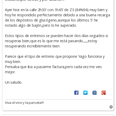
Ayer hice en la calle 2h30' con 1h45' de Z3 (84%94) muy bien y
hoy he respondido perfectamente debido a una buena recarga
de los depósitos de glucógeno,aunque los últimos 5' he
notado algo de bajón,pero lo he superado.
Estos tipos de entrenos se pueden hacer dos días seguidos si
recuperas bien,que es lo que me está pasando,,,,,estoy
recuperando increíblemente bien.
Parece que el tipo de entreno que propone Yago funciona y
muy bien.
Pensaba que iba a pasarme factura,pero cada vez me veo
mejor.
Un saludo.
Viva el vino y la panceta!!!
A
r
r