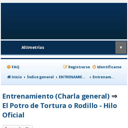
Altimetrías
▼
FAQ
Registrarse
Identificarse
Inicio
Índice general
ENTRENAMIENTO, medicina deportiva y nutrición
Entrenamiento (Charla general)
Entrenamiento (Charla general)
⇒
El Potro de Tortura o Rodillo - Hilo
Oficial