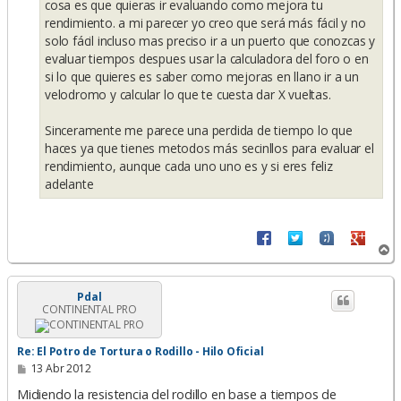
cosa es que quieras ir evaluando como mejora tu
rendimiento. a mi parecer yo creo que será más fácil y no
solo fácil incluso mas preciso ir a un puerto que conozcas y
evaluar tiempos despues usar la calculadora del foro o en
si lo que quieres es saber como mejoras en llano ir a un
velodromo y calcular lo que te cuesta dar X vueltas.
Sinceramente me parece una perdida de tiempo lo que
haces ya que tienes metodos más secinllos para evaluar el
rendimiento, aunque cada uno uno es y si eres feliz
adelante
A
r
r
i
Pdal
CONTINENTAL PRO
b
a
Re: El Potro de Tortura o Rodillo - Hilo Oficial
M
13 Abr 2012
e
n
Midiendo la resistencia del rodillo en base a tiempos de