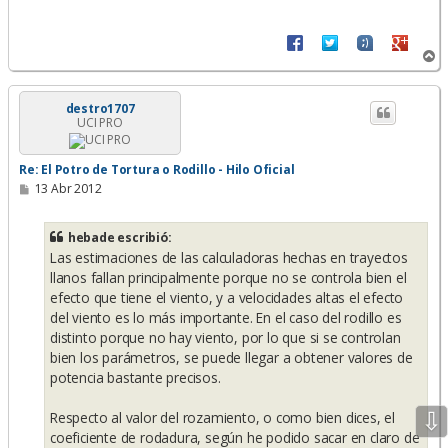
A
r
r
i
destro1707
UCI PRO
b
a
Re: El Potro de Tortura o Rodillo - Hilo Oficial
M
13 Abr 2012
e
n
s
hebade escribió:
a
Las estimaciones de las calculadoras hechas en trayectos
j
e
llanos fallan principalmente porque no se controla bien el
efecto que tiene el viento, y a velocidades altas el efecto
del viento es lo más importante. En el caso del rodillo es
distinto porque no hay viento, por lo que si se controlan
bien los parámetros, se puede llegar a obtener valores de
potencia bastante precisos.
⇩
Respecto al valor del rozamiento, o como bien dices, el
coeficiente de rodadura, según he podido sacar en claro de