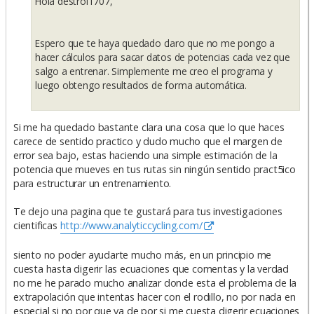
Hola destroi1707,
j
e
Espero que te haya quedado claro que no me pongo a
hacer cálculos para sacar datos de potencias cada vez que
salgo a entrenar. Simplemente me creo el programa y
luego obtengo resultados de forma automática.
Si me ha quedado bastante clara una cosa que lo que haces
carece de sentido practico y dudo mucho que el margen de
error sea bajo, estas haciendo una simple estimación de la
potencia que mueves en tus rutas sin ningún sentido pract5ico
para estructurar un entrenamiento.
Te dejo una pagina que te gustará para tus investigaciones
cientificas
http://www.analyticcycling.com/
siento no poder ayudarte mucho más, en un principio me
cuesta hasta digerir las ecuaciones que comentas y la verdad
no me he parado mucho analizar donde esta el problema de la
extrapolación que intentas hacer con el rodillo, no por nada en
especial si no por que ya de por si me cuesta digerir ecuaciones