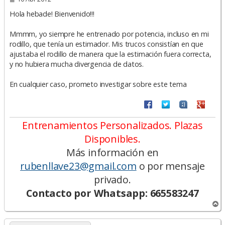
e
n
Hola hebade! Bienvenido!!!
s
a
Mmmm, yo siempre he entrenado por potencia, incluso en mi
j
e
rodillo, que tenía un estimador. Mis trucos consistían en que
ajustaba el rodillo de manera que la estimación fuera correcta,
y no hubiera mucha divergencia de datos.
En cualquier caso, prometo investigar sobre este tema
Entrenamientos Personalizados. Plazas
Disponibles.
Más información en
rubenllave23@gmail.com
o por mensaje
privado.
Contacto por Whatsapp: 665583247
A
r
r