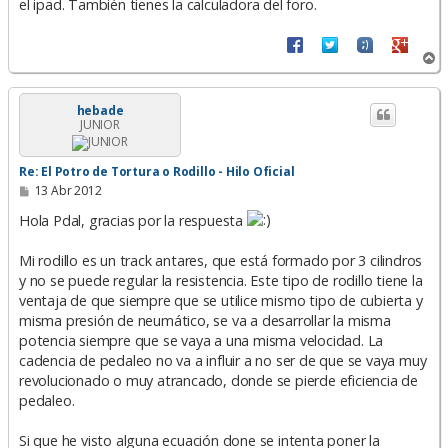
el ipad. También tienes la calculadora del foro.
A
r
r
i
hebade
JUNIOR
b
a
Re: El Potro de Tortura o Rodillo - Hilo Oficial
M
13 Abr 2012
e
n
Hola Pdal, gracias por la respuesta
s
a
j
Mi rodillo es un track antares, que está formado por 3 cilindros
e
y no se puede regular la resistencia. Este tipo de rodillo tiene la
ventaja de que siempre que se utilice mismo tipo de cubierta y
misma presión de neumático, se va a desarrollar la misma
potencia siempre que se vaya a una misma velocidad. La
cadencia de pedaleo no va a influir a no ser de que se vaya muy
revolucionado o muy atrancado, donde se pierde eficiencia de
pedaleo.
Si que he visto alguna ecuación done se intenta poner la