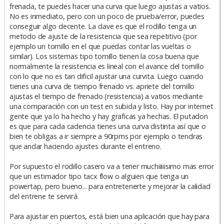
s
frenada, te puedes hacer una curva que luego ajustas a vatios.
a
No es inmediato, pero con un poco de prueba/error, puedes
j
e
conseguir algo decente. La clave es que el rodillo tenga un
metodo de ajuste de la resistencia que sea repetitivo (por
ejemplo un tornillo en el que puedas contar las vueltas o
similar). Los sistemas tipo tornillo tienen la cosa buena que
normalmente la resistencia es lineal con el avance del tornillo
con lo que no es tan dificil ajustar una curvita. Luego cuando
tienes una curva de tiempo frenado vs. apriete del tornillo
ajustas el tiempo de frenado (resistencia) a vatios mediante
una comparación con un test en subida y listo. Hay por internet
gente que ya lo ha hecho y hay graficas ya hechas. El putadon
es que para cada cadencia tienes una curva distinta así que o
bien te obligas a ir siempre a 90rpms por ejemplo o tendras
que andar haciendo ajustes durante el entreno.
Por supuesto el rodillo casero va a tener muchiiiiisimo mas error
que un estimador tipo tacx flow o alguien que tenga un
powertap, pero bueno... para entretenerte y mejorar la calidad
del entrene te servirá.
Para ajustar en puertos, está bien una aplicación que hay para