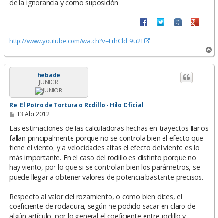
de la ignorancia y como suposición
http://www.youtube.com/watch?v=LrhCld_9u2I
A
r
r
i
hebade
JUNIOR
b
a
Re: El Potro de Tortura o Rodillo - Hilo Oficial
M
13 Abr 2012
e
n
Las estimaciones de las calculadoras hechas en trayectos llanos
s
fallan principalmente porque no se controla bien el efecto que
a
tiene el viento, y a velocidades altas el efecto del viento es lo
j
e
más importante. En el caso del rodillo es distinto porque no
hay viento, por lo que si se controlan bien los parámetros, se
puede llegar a obtener valores de potencia bastante precisos.
Respecto al valor del rozamiento, o como bien dices, el
coeficiente de rodadura, según he podido sacar en claro de
algún artículo, por lo general el coeficiente entre rodillo y