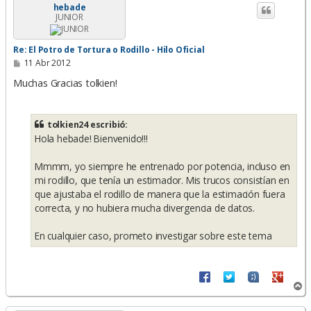
i
hebade
JUNIOR
b
a
Re: El Potro de Tortura o Rodillo - Hilo Oficial
M
11 Abr 2012
e
n
Muchas Gracias tolkien!
s
a
j
e
tolkien24 escribió:
Hola hebade! Bienvenido!!!
Mmmm, yo siempre he entrenado por potencia, incluso en
mi rodillo, que tenía un estimador. Mis trucos consistían en
que ajustaba el rodillo de manera que la estimación fuera
correcta, y no hubiera mucha divergencia de datos.
En cualquier caso, prometo investigar sobre este tema
A
r
r