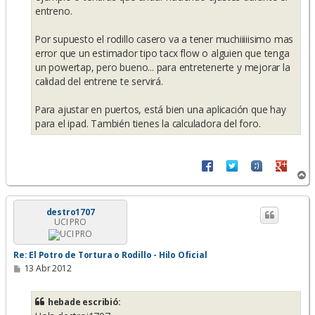
entreno.
Por supuesto el rodillo casero va a tener muchiiiiisimo mas
error que un estimador tipo tacx flow o alguien que tenga
un powertap, pero bueno... para entretenerte y mejorar la
calidad del entrene te servirá.
Para ajustar en puertos, está bien una aplicación que hay
para el ipad. También tienes la calculadora del foro.
A
r
r
i
destro1707
UCI PRO
b
a
Re: El Potro de Tortura o Rodillo - Hilo Oficial
M
13 Abr 2012
e
n
s
hebade escribió:
a