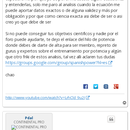
y entenderlas, solo me paro al analisis cuando la ecuación me
puede aportar datos exactos o de alguna validez y más por
obligación y por que como ciencia exacta asi debe de ser o asi
creo yo que debe de ser
Si no puede conseguir tus objetivos cientificos y nadie por el
foro puede ayudarte, te dejo el enlace del hilo de potencia
donde debes de darte de alta para ser mienbro, repreto de
gurus y expertos sobre el entrenamiento por potencia y algún
que otro friki de estos analisis, tal vez alli aclaren tus dudas
https://groups.google.com/group/spanishpower?hl=es
chao
http://www.youtube.com/watch?v=LrhCld_9u2I
A
r
r
i
Pdal
CONTINENTAL PRO
b
a