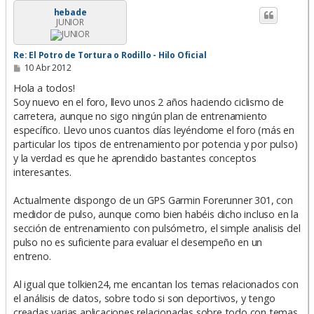
i
hebade
JUNIOR
b
a
Re: El Potro de Tortura o Rodillo - Hilo Oficial
M
10 Abr 2012
e
n
Hola a todos!
s
Soy nuevo en el foro, llevo unos 2 años haciendo ciclismo de
a
carretera, aunque no sigo ningún plan de entrenamiento
j
e
específico. Llevo unos cuantos días leyéndome el foro (más en
particular los tipos de entrenamiento por potencia y por pulso)
y la verdad es que he aprendido bastantes conceptos
interesantes.
Actualmente dispongo de un GPS Garmin Forerunner 301, con
medidor de pulso, aunque como bien habéis dicho incluso en la
sección de entrenamiento con pulsómetro, el simple analisis del
pulso no es suficiente para evaluar el desempeño en un
entreno.
Al igual que tolkien24, me encantan los temas relacionados con
el análisis de datos, sobre todo si son deportivos, y tengo
creadas varias aplicaciones relacionadas sobre todo con temas