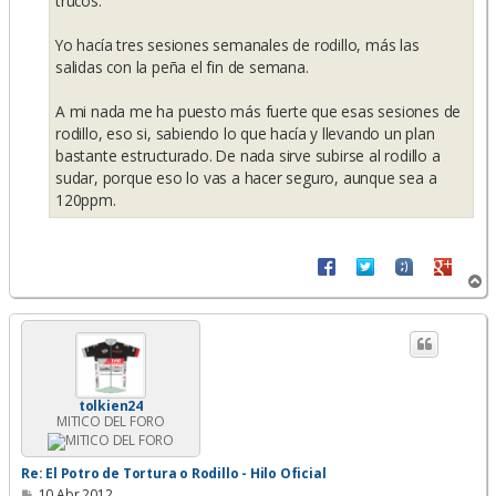
trucos.
Yo hacía tres sesiones semanales de rodillo, más las
salidas con la peña el fin de semana.
A mi nada me ha puesto más fuerte que esas sesiones de
rodillo, eso si, sabiendo lo que hacía y llevando un plan
bastante estructurado. De nada sirve subirse al rodillo a
sudar, porque eso lo vas a hacer seguro, aunque sea a
120ppm.
A
r
r
i
b
a
tolkien24
MITICO DEL FORO
Re: El Potro de Tortura o Rodillo - Hilo Oficial
M
10 Abr 2012