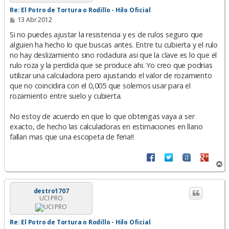
Re: El Potro de Tortura o Rodillo - Hilo Oficial
M
13 Abr 2012
e
n
Si no puedes ajustar la resistencia y es de rulos seguro que
s
alguien ha hecho lo que buscas antes. Entre tu cubierta y el rulo
a
no hay deslizamiento sino rodadura asi que la clave es lo que el
j
e
rulo roza y la perdida que se produce ahi. Yo creo que podrias
utilizar una calculadora pero ajustando el valor de rozamiento
que no coincidira con el 0,005 que solemos usar para el
rozamiento entre suelo y cubierta.
No estoy de acuerdo en que lo que obtengas vaya a ser
exacto, de hecho las calculadoras en estimaciones en llano
fallan mas que una escopeta de feria!!
A
r
r
i
destro1707
UCI PRO
b
a
Re: El Potro de Tortura o Rodillo - Hilo Oficial