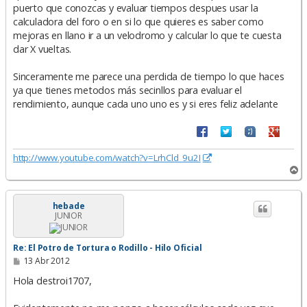
puerto que conozcas y evaluar tiempos despues usar la
calculadora del foro o en si lo que quieres es saber como
mejoras en llano ir a un velodromo y calcular lo que te cuesta
dar X vueltas.
Sinceramente me parece una perdida de tiempo lo que haces
ya que tienes metodos más secinllos para evaluar el
rendimiento, aunque cada uno uno es y si eres feliz adelante
http://www.youtube.com/watch?v=LrhCld_9u2I
A
r
r
i
hebade
JUNIOR
b
a
Re: El Potro de Tortura o Rodillo - Hilo Oficial
M
13 Abr 2012
e
n
Hola destroi1707,
s
a