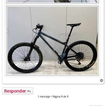
A
r
r
Responder
i
b
1 mensaje • Página
1
de
1
a