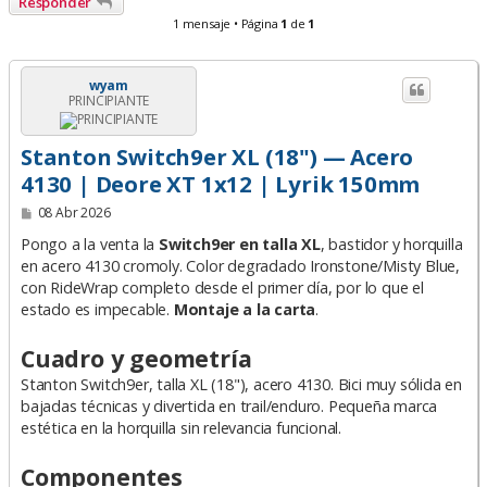
Responder
1 mensaje • Página
1
de
1
wyam
PRINCIPIANTE
Stanton Switch9er XL (18") — Acero
4130 | Deore XT 1x12 | Lyrik 150mm
M
08 Abr 2026
e
n
Pongo a la venta la
Switch9er en talla XL
, bastidor y horquilla
s
en acero 4130 cromoly. Color degradado Ironstone/Misty Blue,
a
con RideWrap completo desde el primer día, por lo que el
j
e
estado es impecable.
Montaje a la carta
.
Cuadro y geometría
Stanton Switch9er, talla XL (18"), acero 4130. Bici muy sólida en
bajadas técnicas y divertida en trail/enduro. Pequeña marca
estética en la horquilla sin relevancia funcional.
Componentes