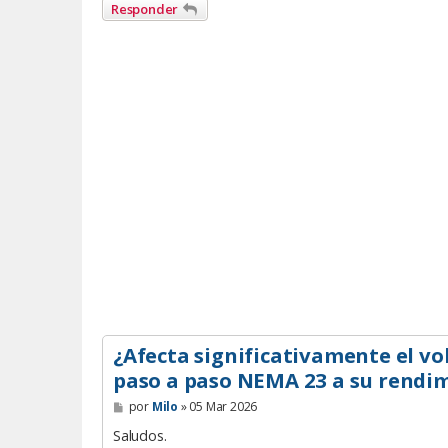
Responder
¿Afecta significativamente el v
paso a paso NEMA 23 a su rendi
M
por
Milo
»
05 Mar 2026
e
n
Saludos.
s