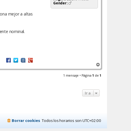
Gender:
ona mejor a altas
ente nominal.
A
r
r
1 mensaje • Página
1
de
1
i
b
a
Ir a
Borrar cookies
Todos los horarios son
UTC+02:00