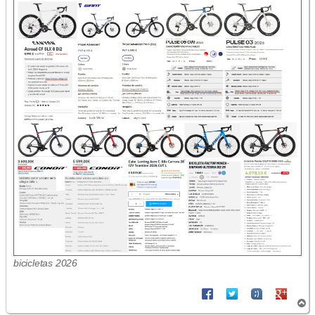
bicicletas 2026
A
r