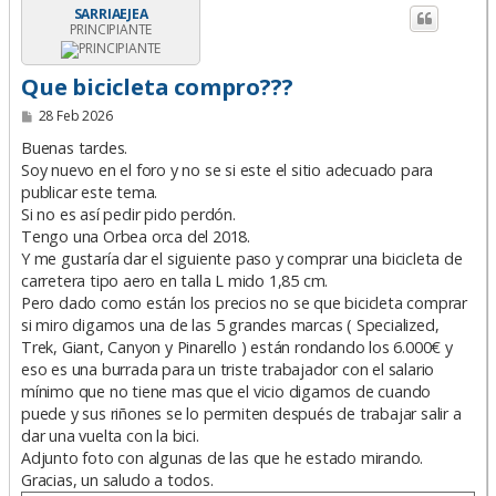
SARRIAEJEA
PRINCIPIANTE
Que bicicleta compro???
M
28 Feb 2026
e
n
Buenas tardes.
s
Soy nuevo en el foro y no se si este el sitio adecuado para
a
publicar este tema.
j
e
Si no es así pedir pido perdón.
Tengo una Orbea orca del 2018.
Y me gustaría dar el siguiente paso y comprar una bicicleta de
carretera tipo aero en talla L mido 1,85 cm.
Pero dado como están los precios no se que bicicleta comprar
si miro digamos una de las 5 grandes marcas ( Specialized,
Trek, Giant, Canyon y Pinarello ) están rondando los 6.000€ y
eso es una burrada para un triste trabajador con el salario
mínimo que no tiene mas que el vicio digamos de cuando
puede y sus riñones se lo permiten después de trabajar salir a
dar una vuelta con la bici.
Adjunto foto con algunas de las que he estado mirando.
Gracias, un saludo a todos.