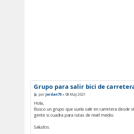
Grupo para salir bici de carreter
M
por
Jordan75
»
08 May 2021
e
n
Hola,
s
Busco un grupo que suela salir en carretera desde v
a
gente si cuadra para rutas de nivel medio.
j
e
Saludos.