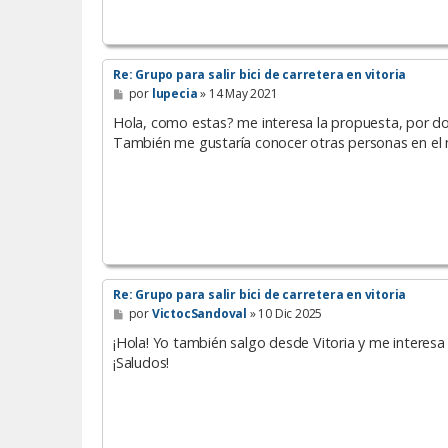
Re: Grupo para salir bici de carretera en vitoria
M
por
lupecia
»
14 May 2021
e
n
Hola, como estas? me interesa la propuesta, por
s
También me gustaría conocer otras personas en el 
a
j
e
Re: Grupo para salir bici de carretera en vitoria
M
por
VictocSandoval
»
10 Dic 2025
e
n
¡Hola! Yo también salgo desde Vitoria y me interesa
s
¡Saludos!
a
j
e