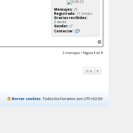
Mensajes:
25
Registrado:
11 meses
Gracias recibidas:
2 veces
Gender:
C
Contactar:
o
n
A
t
a
r
c
r
3 mensajes • Página
1
de
1
t
i
a
b
r
a
V
Ir a
i
c
t
o
c
S
a
Borrar cookies
Todos los horarios son
UTC+02:00
n
d
o
v
a
l