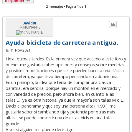
Responder
2 mensajes • Página
1
de
1
David91
PRINCIPIANTE
Ayuda bicicleta de carretera antigua.
M
11 Nov 2021
e
n
Hola, buenas tardes. Es la primera vez que accedo a este foro y
s
bueno, me gustaría saber opiniones y consejos sobre medidas
a
y posibles modificaciones que se le pueden hacer a una clásica
j
e
de carretera, ya que llevo tiempo pensando en adquirir una.
En un principio, la idea que tenía de comprar una clásica
baratilla, era sencilla, porque hay un montón en el mercado y
con variedad de precios, pero ahora bien, en cuanto a las
tallas....... ya es otra historia, ya que la mayoría son tallas M o L.
Dado el panorama y que soy una persona alta ( 1,93 ), me
gustaría saber si cambiando tija y potencia por otras más
altas.....se puede convertir una de estas bicis en una talla
grande.
A ver si alguien me puede decir algo.