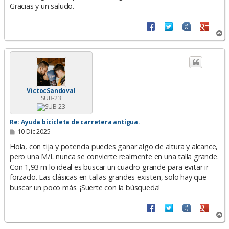
Gracias y un saludo.
A
r
r
i
b
a
VictocSandoval
SUB-23
Re: Ayuda bicicleta de carretera antigua.
M
10 Dic 2025
e
n
Hola, con tija y potencia puedes ganar algo de altura y alcance,
s
pero una M/L nunca se convierte realmente en una talla grande.
a
Con 1,93 m lo ideal es buscar un cuadro grande para evitar ir
j
e
forzado. Las clásicas en tallas grandes existen, solo hay que
buscar un poco más. ¡Suerte con la búsqueda!
A
r