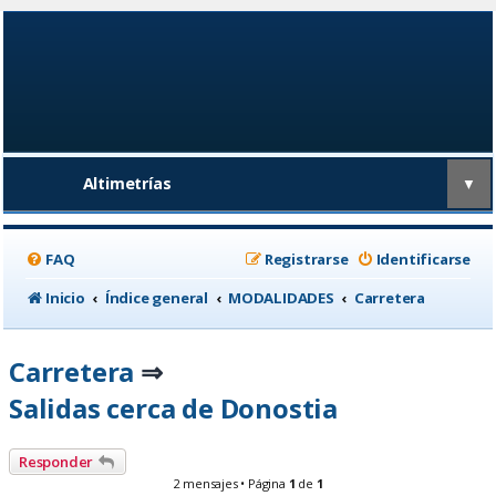
Altimetrías
▼
FAQ
Registrarse
Identificarse
Inicio
Índice general
MODALIDADES
Carretera
Carretera
⇒
Salidas cerca de Donostia
Responder
2 mensajes • Página
1
de
1