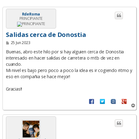
RdeRoma
PRINCIPIANTE
Salidas cerca de Donostia
M
25 Jun 2023
e
n
Buenas, abro este hilo por si hay alguien cerca de Donostia
s
interesado en hacer salidas de carretera o mtb de vez en
a
cuando.
j
e
Mi nivel es bajo pero poco a poco la idea es ir cogiendo ritmo y
eso en compañia se hace mejor!
Gracias!!
A
r
r
i
b
a