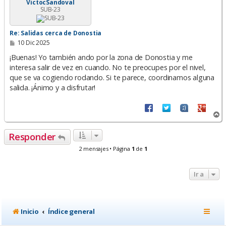
VictocSandoval
SUB-23
Re: Salidas cerca de Donostia
M
10 Dic 2025
e
n
¡Buenas! Yo también ando por la zona de Donostia y me
s
interesa salir de vez en cuando. No te preocupes por el nivel,
a
que se va cogiendo rodando. Si te parece, coordinamos alguna
j
e
salida. ¡Ánimo y a disfrutar!
A
r
r
Responder
i
b
2 mensajes • Página
1
de
1
a
Ir a
Inicio
Índice general