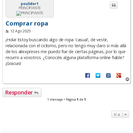
poulidor1
PRINCIPIANTE
Comprar ropa
M
12 Ago 2025
e
n
¡Hola! Estoy buscando algo de ropa 'casual', de vestir,
s
relacionada con el ciclismo, pero no tengo muy claro si más allá
a
de los aliexpreses me puedo fiar de ciertas páginas, por lo que
j
e
recurro a vosotros. ¿Conocéis alguna plataforma online fiable?
¡Gracias!
A
r
r
Responder
i
b
1 mensaje • Página
1
de
1
a
Ir a