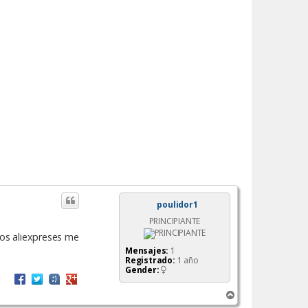
poulidor1
PRINCIPIANTE
 los aliexpreses me
Mensajes:
1
Registrado:
1 año
Gender:
A
r