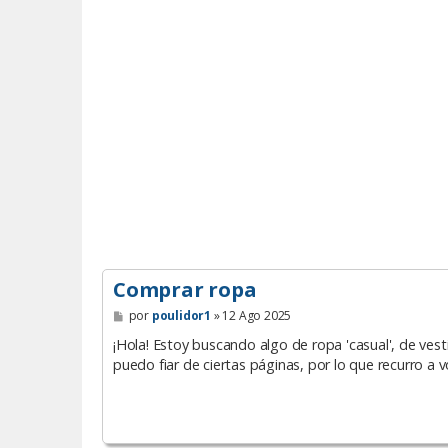
Comprar ropa
M
por
poulidor1
»
12 Ago 2025
e
n
¡Hola! Estoy buscando algo de ropa 'casual', de vest
s
puedo fiar de ciertas páginas, por lo que recurro a v
a
j
e