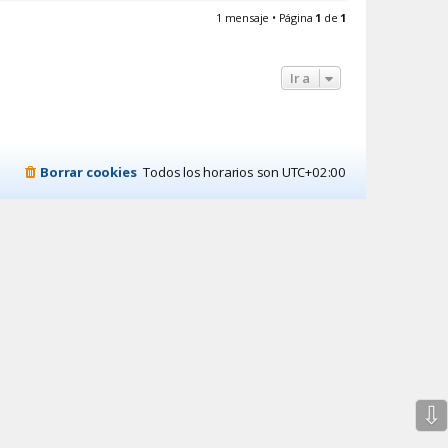
r
1 mensaje • Página
1
de
1
i
b
a
Ir a
Borrar cookies
Todos los horarios son
UTC+02:00
⇩