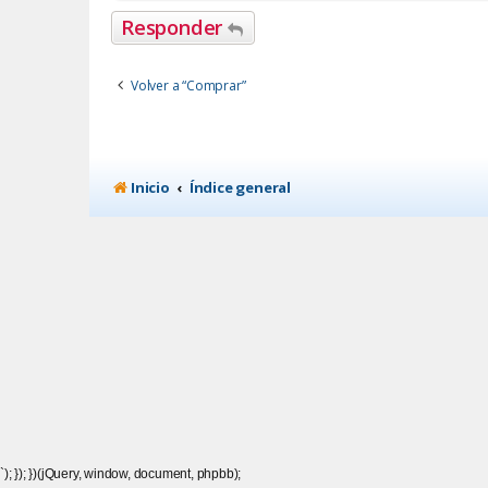
Responder
Volver a “Comprar”
Inicio
Índice general
`); }); })(jQuery, window, document, phpbb);