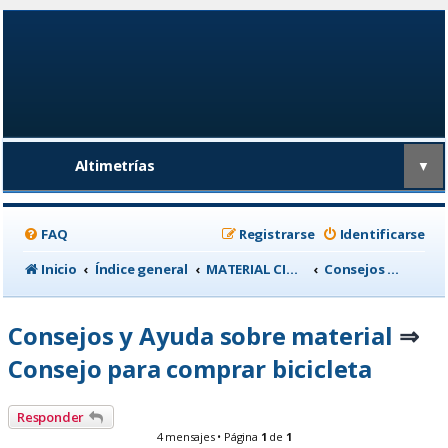
Altimetrías
▼
FAQ
Registrarse
Identificarse
Inicio
Índice general
MATERIAL CICLISTA
Consejos y Ayuda sobre material
Consejos y Ayuda sobre material
⇒
Consejo para comprar bicicleta
Responder
4 mensajes • Página
1
de
1