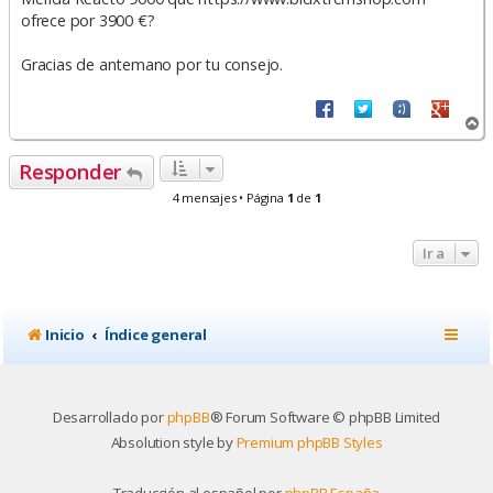
ofrece por 3900 €?
Gracias de antemano por tu consejo.
A
r
r
Responder
i
b
4 mensajes • Página
1
de
1
a
Ir a
Inicio
Índice general
Desarrollado por
phpBB
® Forum Software © phpBB Limited
Absolution style by
Premium phpBB Styles
Traducción al español por
phpBB España