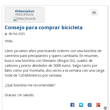
thibautpinot
PRINCIPIANTE
Consejo para comprar bicicleta
M
08 Feb 2025
e
n
Hola,
s
a
Llevo ya varios años practicando ciclismo con una bicicleta de
j
e
carretera para principiantes y quiero cambiarla. En resumen,
busco una bicicleta con Shimano Ultegra Di2, cuadro de
carbono y precio alrededor de 5000 euros. Salgo tanto por
llano como por montaña, dos veces a la semana con una carga
total de 120 kilómetros por semana.
¿Qué bicicleta me recomendáis?
Gracias. Un saludo.
A