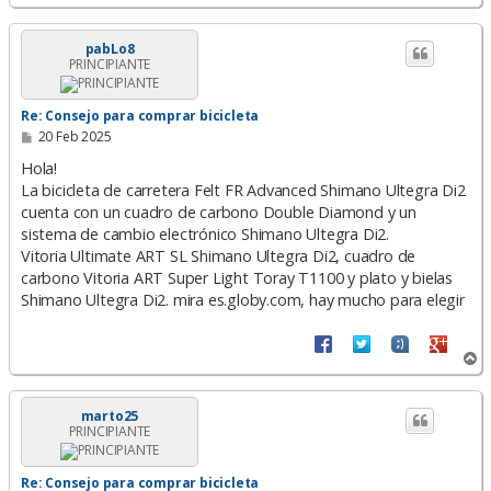
r
r
i
pabLo8
PRINCIPIANTE
b
a
Re: Consejo para comprar bicicleta
M
20 Feb 2025
e
n
Hola!
s
La bicicleta de carretera Felt FR Advanced Shimano Ultegra Di2
a
cuenta con un cuadro de carbono Double Diamond y un
j
e
sistema de cambio electrónico Shimano Ultegra Di2.
Vitoria Ultimate ART SL Shimano Ultegra Di2, cuadro de
carbono Vitoria ART Super Light Toray T1100 y plato y bielas
Shimano Ultegra Di2. mira es.globy.com, hay mucho para elegir
A
r
r
i
marto25
PRINCIPIANTE
b
a
Re: Consejo para comprar bicicleta