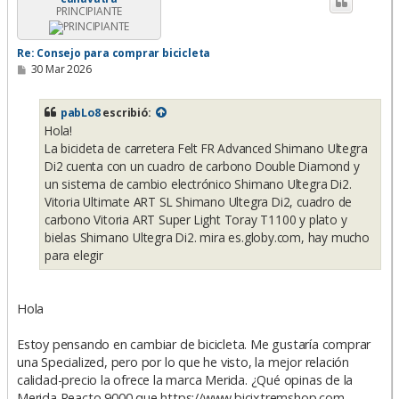
PRINCIPIANTE
b
a
Re: Consejo para comprar bicicleta
M
30 Mar 2026
e
n
s
pabLo8
escribió:
a
Hola!
j
e
La bicicleta de carretera Felt FR Advanced Shimano Ultegra
Di2 cuenta con un cuadro de carbono Double Diamond y
un sistema de cambio electrónico Shimano Ultegra Di2.
Vitoria Ultimate ART SL Shimano Ultegra Di2, cuadro de
carbono Vitoria ART Super Light Toray T1100 y plato y
bielas Shimano Ultegra Di2. mira es.globy.com, hay mucho
para elegir
Hola
Estoy pensando en cambiar de bicicleta. Me gustaría comprar
una Specialized, pero por lo que he visto, la mejor relación
calidad-precio la ofrece la marca Merida. ¿Qué opinas de la
Merida Reacto 9000 que https://www.bicixtremshop.com