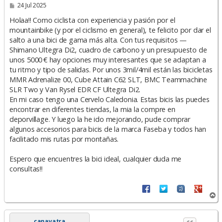
M
24 Jul 2025
e
n
Holaa!! Como ciclista con experiencia y pasión por el
s
mountainbike (y por el ciclismo en general), te felicito por dar el
a
salto a una bici de gama más alta. Con tus requisitos —
j
e
Shimano Ultegra Di2, cuadro de carbono y un presupuesto de
unos 5000 € hay opciones muy interesantes que se adaptan a
tu ritmo y tipo de salidas. Por unos 3mil/4mil están las bicicletas
MMR Adrenalize 00, Cube Attain C62 SLT, BMC Teammachine
SLR Two y Van Rysel EDR CF Ultegra Di2.
En mi caso tengo una Cervelo Caledonia. Estas bicis las puedes
encontrar en diferentes tiendas, la mia la compre en
deporvillage. Y luego la he ido mejorando, pude comprar
algunos accesorios para bicis de la marca Faseba y todos han
facilitado mis rutas por montañas.
Espero que encuentres la bici ideal, cualquier duda me
consultas!!
A
r
r
i
canavatra