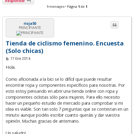
Responder
9 mensajes • Página
1
de
1
rioja50
PRINCIPIANTE
Tienda de ciclismo femenino. Encuesta
(Solo chicas)
M
17 Ene 2014
e
n
Hola.
s
a
Como aficionada a la bici se lo difícil que puede resultar
j
e
encontrar ropa y componentes específicos para nosotras. Por
esto estoy pensando en abrir una tienda online con ropa y
componentes ciclistas sólo para mujeres. Para ello necesito
hacer un pequeño estudio de mercado para comprobar si mi
idea es viable. Son tan solo 7 preguntas que se contestan en un
minuto aunque podéis escribir cuanto queráis y dar vuestra
opinión. Muchas gracias de antemano.
Un saludo!