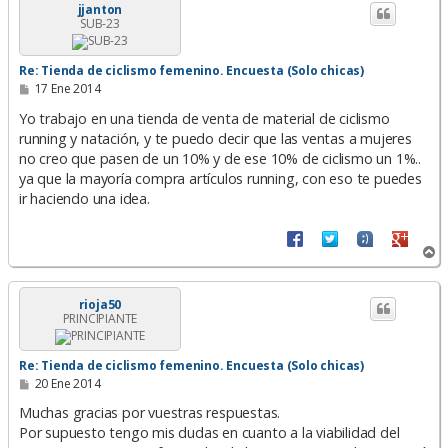
i
jjanton
SUB-23
b
a
Re: Tienda de ciclismo femenino. Encuesta (Solo chicas)
M
17 Ene 2014
e
n
Yo trabajo en una tienda de venta de material de ciclismo
s
running y natación, y te puedo decir que las ventas a mujeres
a
no creo que pasen de un 10% y de ese 10% de ciclismo un 1%..
j
e
ya que la mayoría compra artículos running, con eso te puedes
ir haciendo una idea.
A
r
r
i
rioja50
PRINCIPIANTE
b
a
Re: Tienda de ciclismo femenino. Encuesta (Solo chicas)
M
20 Ene 2014
e
n
Muchas gracias por vuestras respuestas.
s
Por supuesto tengo mis dudas en cuanto a la viabilidad del
a