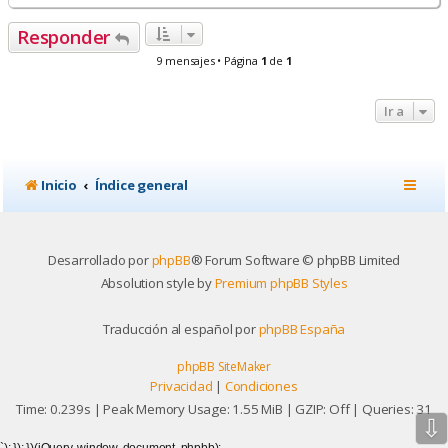
r
r
Responder
i
b
9 mensajes • Página
1
de
1
a
Ir a
Inicio
Índice general
Desarrollado por
phpBB
® Forum Software © phpBB Limited
Absolution style by
Premium phpBB Styles
Traducción al español por
phpBB España
phpBB SiteMaker
Privacidad
|
Condiciones
Time: 0.239s
| Peak Memory Usage: 1.55 MiB | GZIP: Off |
Queries: 31
⇩
`); }); })(jQuery, window, document, phpbb);