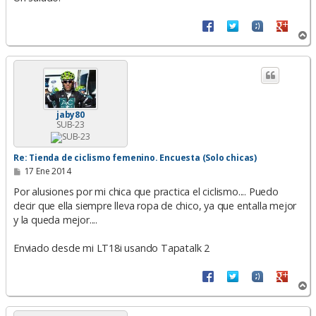
A
r
r
i
b
a
jaby80
SUB-23
Re: Tienda de ciclismo femenino. Encuesta (Solo chicas)
M
17 Ene 2014
e
n
Por alusiones por mi chica que practica el ciclismo.... Puedo
s
decir que ella siempre lleva ropa de chico, ya que entalla mejor
a
y la queda mejor....
j
e
Enviado desde mi LT18i usando Tapatalk 2
A
r
r