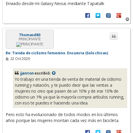
Enviado desde mi Galaxy Nexus mediante Tapatalk
A
r
r
i
Thomasd80
PRINCIPIANTE
b
a
Re: Tienda de ciclismo femenino. Encuesta (Solo chicas)
M
22 Oct 2020
e
n
s
jjanton
escribió:
a
Yo trabajo en una tienda de venta de material de ciclismo
j
e
running y natación, y te puedo decir que las ventas a
mujeres no creo que pasen de un 10% y de ese 10% de
ciclismo un 1% ya que la mayoría compra artículos running,
con eso te puedes ir haciendo una idea.
Pero esto ha evolucionado de todos modos en los últimos
años porque las mujeres montan cada vez más en bicicleta.