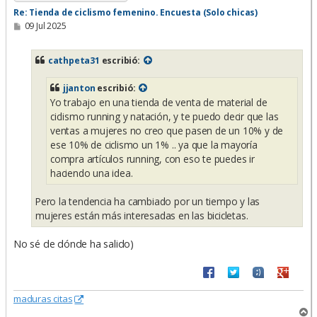
Re: Tienda de ciclismo femenino. Encuesta (Solo chicas)
M
09 Jul 2025
e
n
s
cathpeta31
escribió:
a
j
e
jjanton
escribió:
Yo trabajo en una tienda de venta de material de
ciclismo running y natación, y te puedo decir que las
ventas a mujeres no creo que pasen de un 10% y de
ese 10% de ciclismo un 1% .. ya que la mayoría
compra artículos running, con eso te puedes ir
haciendo una idea.
Pero la tendencia ha cambiado por un tiempo y las
mujeres están más interesadas en las bicicletas.
No sé de dónde ha salido)
maduras citas
A