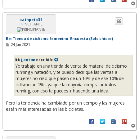
A
r
r
i
cathpeta31
PRINCIPIANTE
b
a
Re: Tienda de ciclismo femenino. Encuesta (Solo chicas)
M
24 Jun 2021
e
n
s
jjanton
escribió:
a
Yo trabajo en una tienda de venta de material de ciclismo
j
e
running y natación, y te puedo decir que las ventas a
mujeres no creo que pasen de un 10% y de ese 10% de
ciclismo un 1% .. ya que la mayoría compra artículos
running, con eso te puedes ir haciendo una idea.
Pero la tendencia ha cambiado por un tiempo y las mujeres
están más interesadas en las bicicletas.
A
r
r