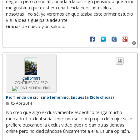
negocio pero como aficionada a la bici sigo pensando que a mí
j
e
me gustaría que existiera una tienda dedicada sólo a
nosotras... no sé, ya veremos en que acaba este primer estudio
y si la idea sigue para adelante.
Gracias de nuevo y un saludo.
A
r
r
i
b
a
gallo1981
CONTINENTAL PRO
Re: Tienda de ciclismo femenino. Encuesta (Solo chicas)
M
05 Abr 2014
e
n
No creo que algo exclusivamente específico tenga mucho
s
mercado. Lo ideal seria tener una sección propia de mujer si se
a
prefiere buscando la exclusividad que no dan otras tiendas
j
e
online pero no dedicándose únicamente a ella. Es una opinión.