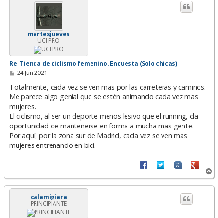
i
b
a
martesjueves
UCI PRO
Re: Tienda de ciclismo femenino. Encuesta (Solo chicas)
M
24 Jun 2021
e
n
Totalmente, cada vez se ven mas por las carreteras y caminos.
s
Me parece algo genial que se estén animando cada vez mas
a
mujeres.
j
e
El ciclismo, al ser un deporte menos lesivo que el running, da
oportunidad de mantenerse en forma a mucha mas gente.
Por aquí, por la zona sur de Madrid, cada vez se ven mas
mujeres entrenando en bici.
A
r
r
i
calamigiara
PRINCIPIANTE
b
a