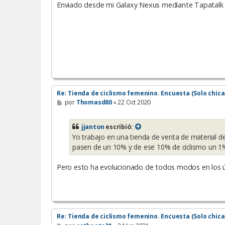
e
Enviado desde mi Galaxy Nexus mediante Tapatalk
Re: Tienda de ciclismo femenino. Encuesta (Solo chica
M
por
Thomasd80
»
22 Oct 2020
e
n
s
jjanton
escribió:
a
Yo trabajo en una tienda de venta de material de
j
e
pasen de un 10% y de ese 10% de ciclismo un 1% 
Pero esto ha evolucionado de todos modos en los ú
Re: Tienda de ciclismo femenino. Encuesta (Solo chica