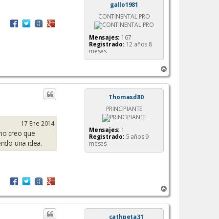
gallo1981
CONTINENTAL PRO
Mensajes:
167
Registrado:
12 años 8
meses
A
r
r
i
Thomasd80
b
PRINCIPIANTE
a
17 Ene 2014
Mensajes:
1
 no creo que
Registrado:
5 años 9
endo una idea.
meses
A
r
r
i
cathpeta31