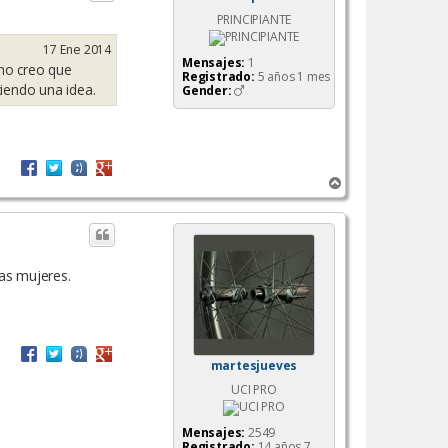
b
PRINCIPIANTE
a
17 Ene 2014
Mensajes:
1
 no creo que
Registrado:
5 años 1 mes
iendo una idea.
Gender:
A
r
r
i
b
a
as mujeres.
martesjueves
UCI PRO
Mensajes:
2549
Registrado:
14 años 7