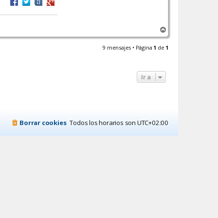
A
r
r
9 mensajes • Página
1
de
1
i
b
a
Ir a
Borrar cookies
Todos los horarios son
UTC+02:00