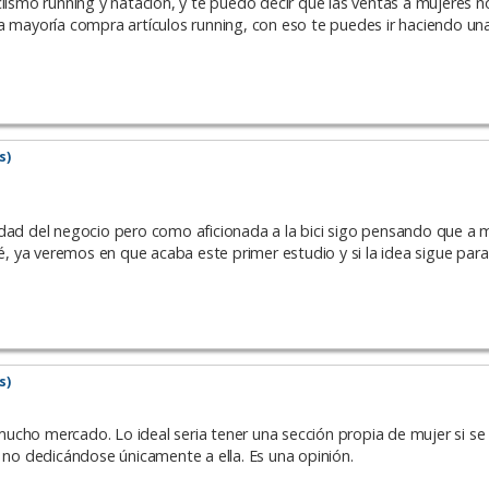
clismo running y natación, y te puedo decir que las ventas a mujeres 
a mayoría compra artículos running, con eso te puedes ir haciendo una
s)
idad del negocio pero como aficionada a la bici sigo pensando que a 
sé, ya veremos en que acaba este primer estudio y si la idea sigue para
s)
ucho mercado. Lo ideal seria tener una sección propia de mujer si se
o no dedicándose únicamente a ella. Es una opinión.