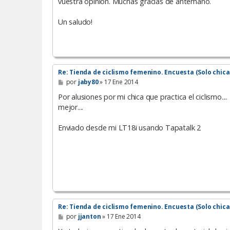
vuestra opinión. Muchas gracias de antemano.
Un saludo!
Re: Tienda de ciclismo femenino. Encuesta (Solo chica
M
por
jaby80
»
17 Ene 2014
e
n
Por alusiones por mi chica que practica el ciclismo..
s
mejor....
a
j
e
Enviado desde mi LT18i usando Tapatalk 2
Re: Tienda de ciclismo femenino. Encuesta (Solo chica
M
por
jjanton
»
17 Ene 2014
e