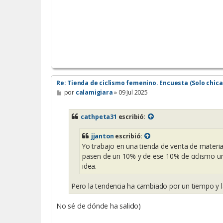
Re: Tienda de ciclismo femenino. Encuesta (Solo chica
M
por
calamigiara
»
09 Jul 2025
e
n
s
cathpeta31
escribió:
a
j
e
jjanton
escribió:
Yo trabajo en una tienda de venta de material
pasen de un 10% y de ese 10% de ciclismo un 
idea.
Pero la tendencia ha cambiado por un tiempo y l
No sé de dónde ha salido)