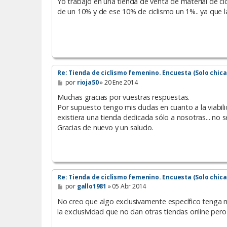
n
Yo trabajo en una tienda de venta de material de ci
s
de un 10% y de ese 10% de ciclismo un 1%.. ya que l
a
j
e
Re: Tienda de ciclismo femenino. Encuesta (Solo chica
M
por
rioja50
»
20 Ene 2014
e
n
Muchas gracias por vuestras respuestas.
s
Por supuesto tengo mis dudas en cuanto a la viabil
a
existiera una tienda dedicada sólo a nosotras... no 
j
e
Gracias de nuevo y un saludo.
Re: Tienda de ciclismo femenino. Encuesta (Solo chica
M
por
gallo1981
»
05 Abr 2014
e
n
No creo que algo exclusivamente específico tenga m
s
la exclusividad que no dan otras tiendas online per
a
j