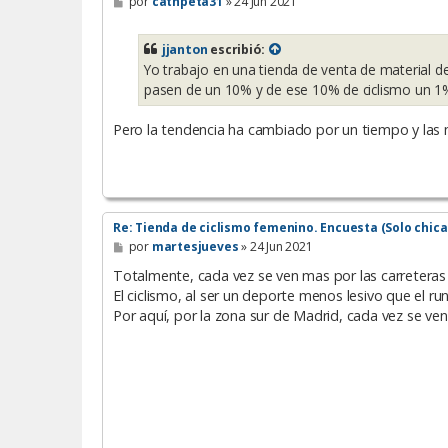
M
por
cathpeta31
»
24 Jun 2021
e
n
s
jjanton
escribió:
a
Yo trabajo en una tienda de venta de material de
j
e
pasen de un 10% y de ese 10% de ciclismo un 1% 
Pero la tendencia ha cambiado por un tiempo y las m
Re: Tienda de ciclismo femenino. Encuesta (Solo chica
M
por
martesjueves
»
24 Jun 2021
e
n
Totalmente, cada vez se ven mas por las carretera
s
El ciclismo, al ser un deporte menos lesivo que el
a
Por aquí, por la zona sur de Madrid, cada vez se ve
j
e