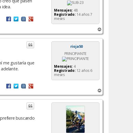
no creo que pasen
 idea.
Mensajes:
48
Registrado:
14 años 7
meses
A
r
r
i
rioja50
b
PRINCIPIANTE
a
mí me gustaría que
Mensajes:
4
 adelante.
Registrado:
12 años 6
meses
A
r
r
i
b
a
 prefiere buscando