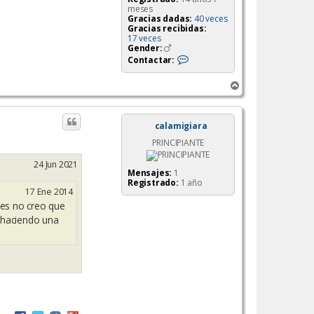
meses
Gracias dadas:
40 veces
Gracias recibidas:
17 veces
Gender:
C
Contactar:
o
n
A
t
a
r
c
r
t
i
calamigiara
a
b
r
PRINCIPIANTE
a
m
a
24 Jun 2021
r
Mensajes:
1
t
Registrado:
1 año
e
17 Ene 2014
s
j
res no creo que
u
r haciendo una
e
v
e
s