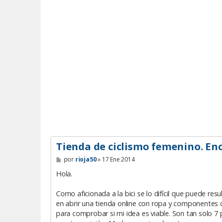
Tienda de ciclismo femenino. Enc
M
por
rioja50
»
17 Ene 2014
e
n
Hola.
s
a
Como aficionada a la bici se lo difícil que puede r
j
e
en abrir una tienda online con ropa y componentes c
para comprobar si mi idea es viable. Son tan solo 7