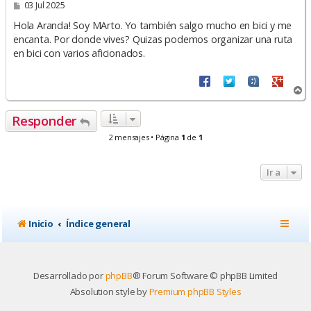
M
03 Jul 2025
e
n
Hola Aranda! Soy MArto. Yo también salgo mucho en bici y me
s
encanta. Por donde vives? Quizas podemos organizar una ruta
a
en bici con varios aficionados.
j
e
A
r
r
Responder
i
b
2 mensajes • Página
1
de
1
a
Ir a
Inicio
Índice general
Desarrollado por
phpBB
® Forum Software © phpBB Limited
Absolution style by
Premium phpBB Styles