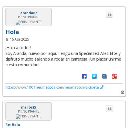
aranda87
PRINCIPIANTE
Hola
M
16 Abr 2025
e
n
¡Hola a todos!
s
Soy Aranda, nuevo por aquí. Tengo una Specialized Allez Elite y
a
disfruto mucho saliendo a rodar en carretera. ¡Un placer unirme
j
e
a esta comunidad!
https://www.1001neumaticos.com/neumaticos-bicicleta
A
r
r
i
marto25
PRINCIPIANTE
b
a
Re: Hola