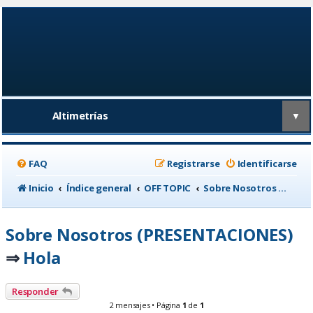
Altimetrías
▼
FAQ
Registrarse
Identificarse
Inicio
Índice general
OFF TOPIC
Sobre Nosotros (PRESENTACIONES)
Sobre Nosotros (PRESENTACIONES)
Hola
⇒
Responder
2 mensajes • Página
1
de
1