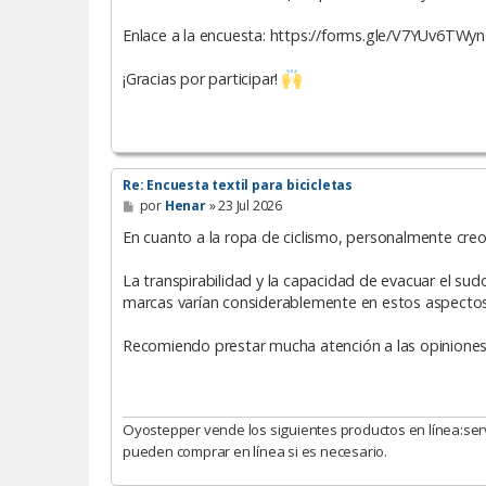
Enlace a la encuesta: https://forms.gle/V7YUv6TWy
¡Gracias por participar!
Re: Encuesta textil para bicicletas
M
por
Henar
»
23 Jul 2026
e
n
En cuanto a la ropa de ciclismo, personalmente creo 
s
a
La transpirabilidad y la capacidad de evacuar el sud
j
e
marcas varían considerablemente en estos aspectos
Recomiendo prestar mucha atención a las opiniones d
Oyostepper vende los siguientes productos en línea:ser
pueden comprar en línea si es necesario.