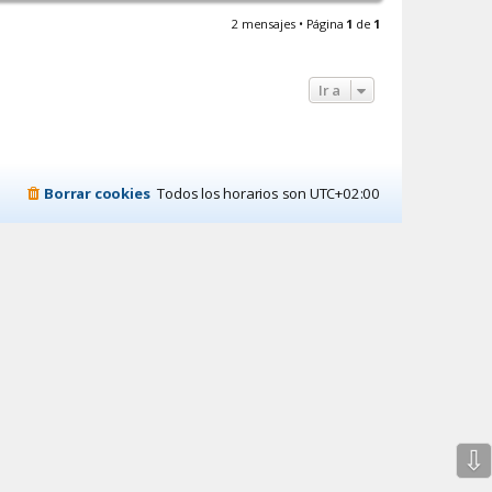
r
r
2 mensajes • Página
1
de
1
i
b
a
Ir a
Borrar cookies
Todos los horarios son
UTC+02:00
⇩