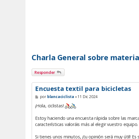
Charla General sobre materia
Responder
Encuesta textil para bicicletas
M
por
blancaciclista
»
11 Dic 2024
e
n
¡Hola, ciclistas!
s
a
Estoy haciendo una encuesta rápida sobre las marcas
j
e
características valoráis más al elegir vuestro equipo.
Si tienes unos minutos, ¡tu opinión será muy útil! Es