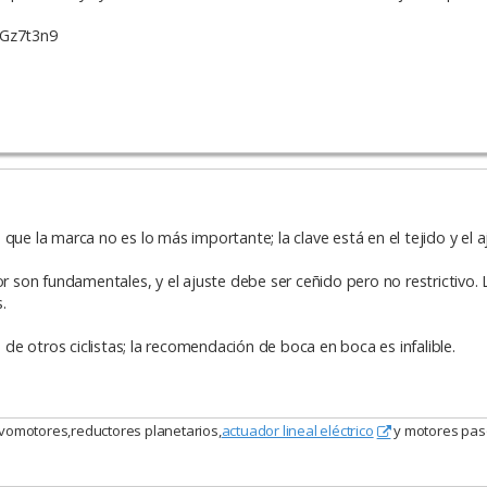
nGz7t3n9
que la marca no es lo más importante; la clave está en el tejido y el a
or son fundamentales, y el ajuste debe ser ceñido pero no restrictivo. 
.
e otros ciclistas; la recomendación de boca en boca es infalible.
vomotores,reductores planetarios,
actuador lineal eléctrico
y motores pas