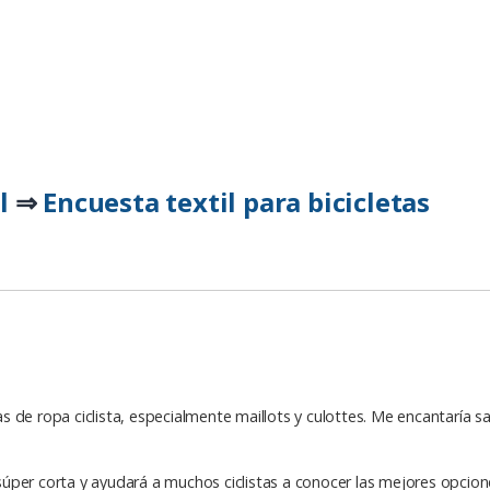
l
Encuesta textil para bicicletas
⇒
 de ropa ciclista, especialmente maillots y culottes. Me encantaría 
 súper corta y ayudará a muchos ciclistas a conocer las mejores opcione