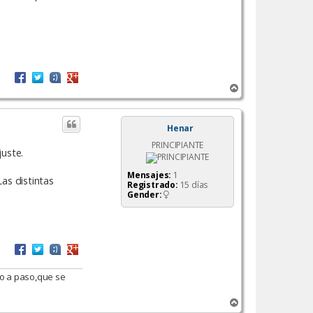
A
r
r
i
Henar
b
PRINCIPIANTE
a
juste.
Mensajes:
1
Las distintas
Registrado:
15 días
Gender:
o a paso,que se
A