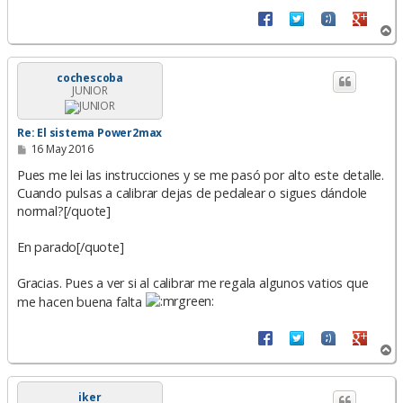
A
r
r
i
cochescoba
JUNIOR
b
a
Re: El sistema Power2max
M
16 May 2016
e
n
Pues me lei las instrucciones y se me pasó por alto este detalle.
s
Cuando pulsas a calibrar dejas de pedalear o sigues dándole
a
normal?[/quote]
j
e
En parado[/quote]
Gracias. Pues a ver si al calibrar me regala algunos vatios que
me hacen buena falta
A
r
r
i
iker