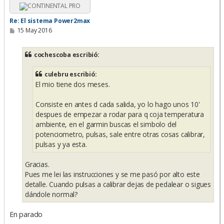
a
Re: El sistema Power2max
M
15 May 2016
e
n
s
cochescoba escribió:
a
j
e
culebru escribió:
El mio tiene dos meses.
Consiste en antes d cada salida, yo lo hago unos 10'
despues de empezar a rodar para q coja temperatura
ambiente, en el garmin buscas el simbolo del
potenciometro, pulsas, sale entre otras cosas calibrar,
pulsas y ya esta.
Gracias.
Pues me lei las instrucciones y se me pasó por alto este
detalle. Cuando pulsas a calibrar dejas de pedalear o sigues
dándole normal?
En parado