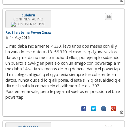
A
r
r
i
culebru
CONTINENTAL PRO
b
a
Re: El sistema Power2max
M
14 May 2016
e
n
El mio daba inicialmente -1330, llevo unos dos meses con él y
s
ha variado ese dato a -1315/1320, el caso es q alguna vez los
a
datos q me da no me fio mucho d ellos, por ejemplo subiendo
j
e
un puerto a 5w/kg en paralelo con un amigo con powertap a mi
me daba 14 vatiazos menos de lo q deberia dar, y el powertap
d mi colega, al igual q el q yo tenia siempre fue coherente en
datos, nunca dude d lo q alli ponia, d éste si. Y q casualidad q el
dia de la subida en paralelo el calibrado fue d -1307.
Para entrenar vale, pero le pega mil vueltas en precision el buje
powertap
A
r
r
i