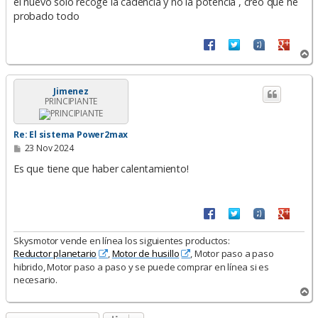
el nuevo solo recoge la cadencia y no la potencia , creo que he
probado todo
A
r
r
i
Jimenez
PRINCIPIANTE
b
a
Re: El sistema Power2max
M
23 Nov 2024
e
n
Es que tiene que haber calentamiento!
s
a
j
e
Skysmotor vende en línea los siguientes productos:
Reductor planetario
,
Motor de husillo
, Motor paso a paso
hibrido, Motor paso a paso y se puede comprar en línea si es
necesario.
A
r
r