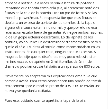
empecé a notar que a veces perdía la lectura de potencia.
Pensando que tocaría cambiar la pila, al acercarme noté dos
fisuras en la caja de la batería. Hice un par de fotos y se las
mandé a power2max. Su respuesta fue que esas fisuras se
debían a un exceso de apriete de los tornillos de la tapa o
alguna otra causa externa no normal, y que por ello no esa
reparación estaba fuera de garantía. Yo negué ambas razones,
lo de un golpe exterior descartado. Lo del apriete de los
tornillos, yo no utilicé un destornillador dinamométrico pero sí
que le dí sólo 2 vueltas al tornillo como recomendaban en las
instrucciones. En cualquier caso, ningún apriete excesivo. A
mayores les dije que su diseño era muy poco robusto si un
minimo exceso de apriete en 2 minitornillos de 2mm de
diametro podrían causar tal daño a un aparato de 800 euros.
Obviamente no aceptaron mis explicaciones y me tuve que
comer la avería. Para estos casos tienen una opción de "crash
replacement" por el módico precio de 495 EUR, te envían una
nueva y se quedan la dañada.
Pues eso, cuidado cuanto apretáis la tapa de la pila.