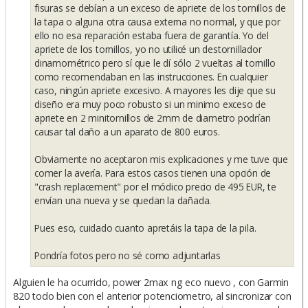
fisuras se debían a un exceso de apriete de los tornillos de
la tapa o alguna otra causa externa no normal, y que por
ello no esa reparación estaba fuera de garantía. Yo del
apriete de los tornillos, yo no utilicé un destornillador
dinamométrico pero sí que le dí sólo 2 vueltas al tornillo
como recomendaban en las instrucciones. En cualquier
caso, ningún apriete excesivo. A mayores les dije que su
diseño era muy poco robusto si un minimo exceso de
apriete en 2 minitornillos de 2mm de diametro podrían
causar tal daño a un aparato de 800 euros.
Obviamente no aceptaron mis explicaciones y me tuve que
comer la avería. Para estos casos tienen una opción de
"crash replacement" por el módico precio de 495 EUR, te
envían una nueva y se quedan la dañada.
Pues eso, cuidado cuanto apretáis la tapa de la pila.
Pondría fotos pero no sé como adjuntarlas
Alguien le ha ocurrido, power 2max ng eco nuevo , con Garmin
820 todo bien con el anterior potenciometro, al sincronizar con