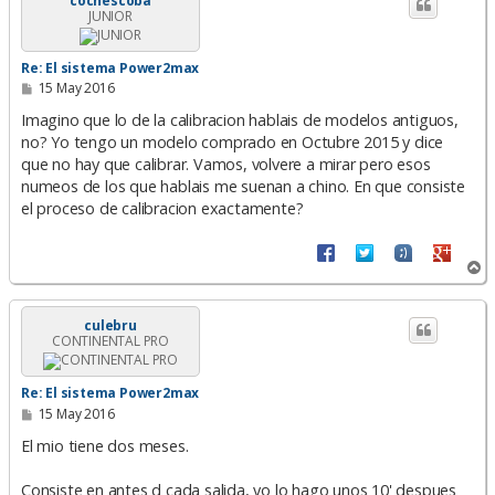
cochescoba
JUNIOR
b
a
Re: El sistema Power2max
M
15 May 2016
e
n
Imagino que lo de la calibracion hablais de modelos antiguos,
s
no? Yo tengo un modelo comprado en Octubre 2015 y dice
a
que no hay que calibrar. Vamos, volvere a mirar pero esos
j
e
numeos de los que hablais me suenan a chino. En que consiste
el proceso de calibracion exactamente?
A
r
r
i
culebru
CONTINENTAL PRO
b
a
Re: El sistema Power2max
M
15 May 2016
e
n
El mio tiene dos meses.
s
a
Consiste en antes d cada salida, yo lo hago unos 10' despues
j