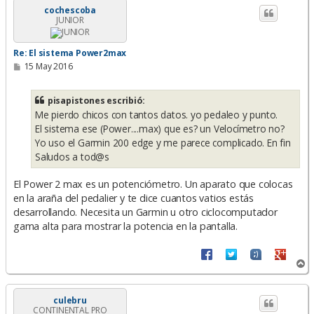
i
cochescoba
JUNIOR
b
a
Re: El sistema Power2max
M
15 May 2016
e
n
s
pisapistones escribió:
a
Me pierdo chicos con tantos datos. yo pedaleo y punto.
j
e
El sistema ese (Power....max) que es? un Velocímetro no?
Yo uso el Garmin 200 edge y me parece complicado. En fin
Saludos a tod@s
El Power 2 max es un potenciómetro. Un aparato que colocas
en la araña del pedalier y te dice cuantos vatios estás
desarrollando. Necesita un Garmin u otro ciclocomputador
gama alta para mostrar la potencia en la pantalla.
A
r
r
i
culebru
CONTINENTAL PRO
b