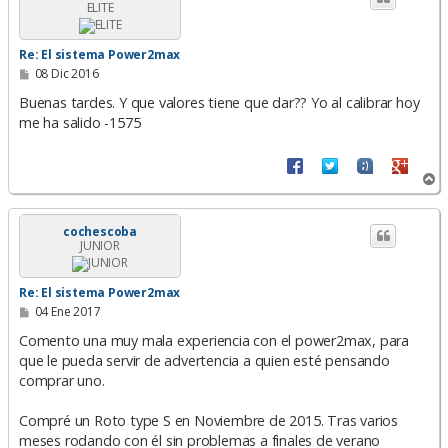
ELITE
b
a
Re: El sistema Power2max
M
08 Dic 2016
e
n
Buenas tardes. Y que valores tiene que dar?? Yo al calibrar hoy
s
me ha salido -1575
a
j
e
A
r
r
i
cochescoba
JUNIOR
b
a
Re: El sistema Power2max
M
04 Ene 2017
e
n
Comento una muy mala experiencia con el power2max, para
s
que le pueda servir de advertencia a quien esté pensando
a
comprar uno.
j
e
Compré un Roto type S en Noviembre de 2015. Tras varios
meses rodando con él sin problemas a finales de verano