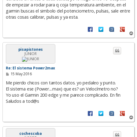
e
de empezar a rodar para q coja temperatura ambiente, en el
garmin buscas el simbolo del potenciometro, pulsas, sale entre
otras cosas calibrar, pulsas y ya esta.
A
r
r
i
pisapistones
JUNIOR
b
a
Re: El sistema Power2max
M
15 May 2016
e
n
Me pierdo chicos con tantos datos. yo pedaleo y punto.
s
El sistema ese (Power....max) que es? un Velocímetro no?
a
Yo uso el Garmin 200 edge y me parece complicado. En fin
j
e
Saludos a tod@s
A
r
r
i
cochescoba