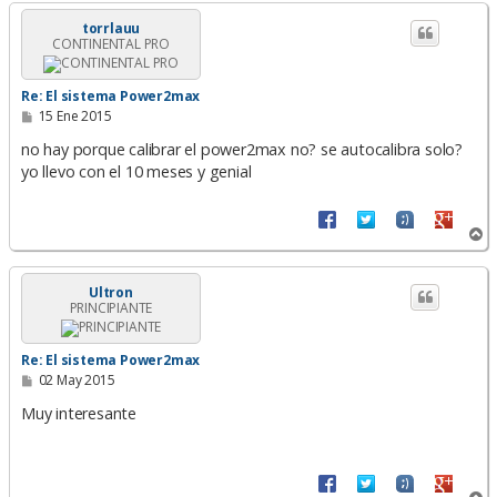
r
i
torrlauu
CONTINENTAL PRO
b
a
Re: El sistema Power2max
M
15 Ene 2015
e
n
no hay porque calibrar el power2max no? se autocalibra solo?
s
yo llevo con el 10 meses y genial
a
j
e
A
r
r
i
Ultron
PRINCIPIANTE
b
a
Re: El sistema Power2max
M
02 May 2015
e
n
Muy interesante
s
a
j
e