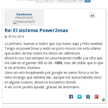
Danimoon
PRINCIPIANTE
Re: El sistema Power2max
M
25 Dic 2014
e
n
Lo primero, buenas a todos que soy nuevo aqui y Feliz navidad.
s
Tengo un power2max y ando un poco mosca con esto ultimo
a
que acabo de leer sobre los datos de calibracion.
j
e
Ahora lo uso casi siempre en casa haciendo rodillo y la cifra que
me sale en el garmin 500 es de
-1355
, mas del doble que lo que
le da al forero chuickov.
Llevo un rato brujuleando por google en varios foros y no he
visto el rango que deberia dar, aunque me suena haberlo visto
en alguna ocasion, ahora no encuentro donde.
A ver si me podeis ayudar, gracias de antemano.
A
r
r