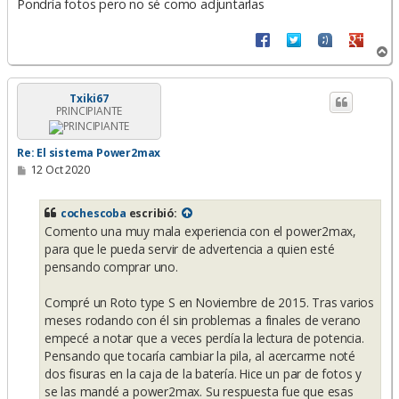
Pondría fotos pero no sé como adjuntarlas
A
r
r
i
Txiki67
PRINCIPIANTE
b
a
Re: El sistema Power2max
M
12 Oct 2020
e
n
s
cochescoba
escribió:
a
Comento una muy mala experiencia con el power2max,
j
e
para que le pueda servir de advertencia a quien esté
pensando comprar uno.
Compré un Roto type S en Noviembre de 2015. Tras varios
meses rodando con él sin problemas a finales de verano
empecé a notar que a veces perdía la lectura de potencia.
Pensando que tocaría cambiar la pila, al acercarme noté
dos fisuras en la caja de la batería. Hice un par de fotos y
se las mandé a power2max. Su respuesta fue que esas