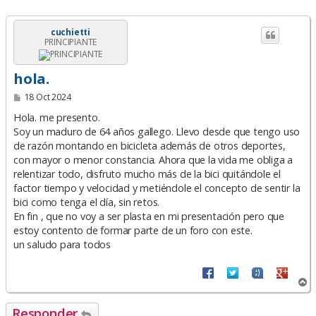
cuchietti
PRINCIPIANTE
hola.
M
18 Oct 2024
e
n
Hola. me presento.
s
Soy un maduro de 64 años gallego. Llevo desde que tengo uso
a
de razón montando en bicicleta además de otros deportes,
j
e
con mayor o menor constancia. Ahora que la vida me obliga a
relentizar todo, disfruto mucho más de la bici quitándole el
factor tiempo y velocidad y metiéndole el concepto de sentir la
bici como tenga el día, sin retos.
En fin , que no voy a ser plasta en mi presentación pero que
estoy contento de formar parte de un foro con este.
un saludo para todos
A
r
r
Responder