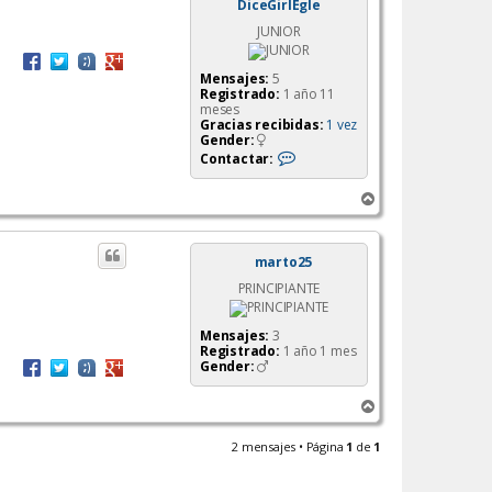
DiceGirlEgle
JUNIOR
Mensajes:
5
Registrado:
1 año 11
meses
Gracias recibidas:
1 vez
Gender:
C
Contactar:
o
n
A
t
a
r
c
r
t
i
marto25
a
b
r
PRINCIPIANTE
a
D
i
c
Mensajes:
3
e
Registrado:
1 año 1 mes
G
Gender:
i
r
l
A
E
r
g
r
l
2 mensajes • Página
1
de
1
e
i
b