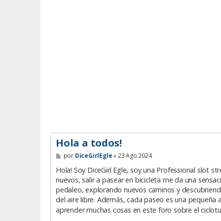
Hola a todos!
M
por
DiceGirlEgle
»
23 Ago 2024
e
n
Hola! Soy DiceGirl Egle, soy una Professional slot st
s
nuevos, salir a pasear en bicicleta me da una sensaci
a
pedaleo, explorando nuevos caminos y descubriendo 
j
e
del aire libre. Además, cada paseo es una pequeña a
aprender muchas cosas en este foro sobre el ciclotu