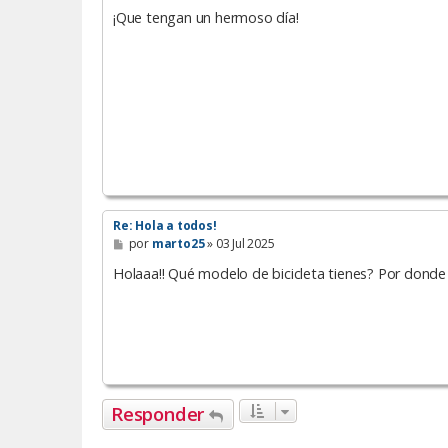
¡Que tengan un hermoso día!
Re: Hola a todos!
M
por
marto25
»
03 Jul 2025
e
n
Holaaa!! Qué modelo de bicicleta tienes? Por donde 
s
a
j
e
Responder