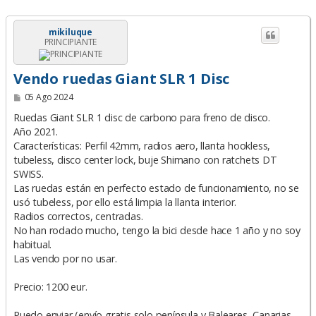
mikiluque
PRINCIPIANTE
Vendo ruedas Giant SLR 1 Disc
M
05 Ago 2024
e
n
Ruedas Giant SLR 1 disc de carbono para freno de disco.
s
Año 2021.
a
Características: Perfil 42mm, radios aero, llanta hookless,
j
e
tubeless, disco center lock, buje Shimano con ratchets DT
SWISS.
Las ruedas están en perfecto estado de funcionamiento, no se
usó tubeless, por ello está limpia la llanta interior.
Radios correctos, centradas.
No han rodado mucho, tengo la bici desde hace 1 año y no soy
habitual.
Las vendo por no usar.
Precio: 1200 eur.
Puedo enviar (envío gratis solo península y Baleares, Canarias