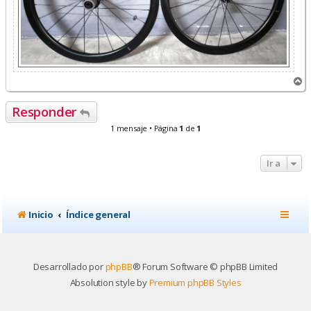
A
r
r
Responder
i
b
1 mensaje • Página
1
de
1
a
Ir a
Inicio
Índice general
Desarrollado por
phpBB
® Forum Software © phpBB Limited
Absolution style by
Premium phpBB Styles